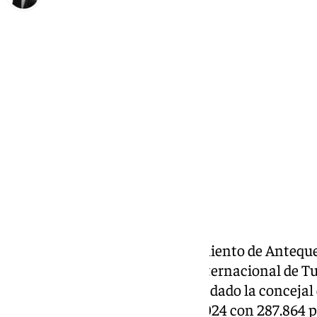
María Rosales
jueves, 16 enero 2025, 14:43
Compartir:
El área de Turismo del Ayuntamiento de Anteque
antes de su paso por la Feria Internacional de 
semana. Entre los datos que ha dado la concejal 
ocupación hotelera en el año 2024 con 287.864 