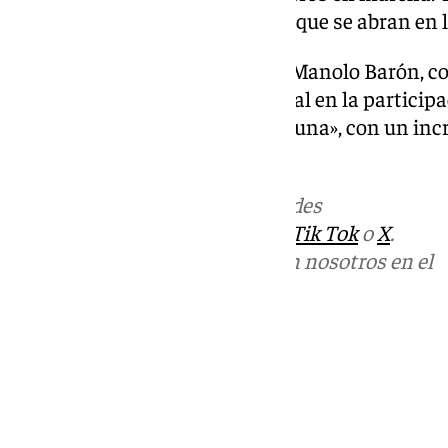
va porque sean más hoteles los que se abran en la
Por otra parte, tanto el alcalde, Manolo Barón,
también el aumento exponencial en la participac
nocturnas veraniegas «Luz de Luna», con un incr
respecto a 2023.
Más noticias de
101TV
en las redes
sociales:
Instagram
,
Facebook
,
Tik Tok
o
X
.
Puedes ponerte en contacto con nosotros en el
correo
informativos@101tv.es
Tags:
Últimas noticias