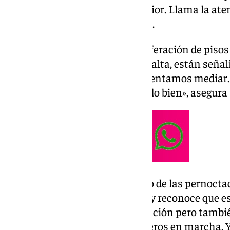
por ciento más que el año anterior. Llama la ate
más número de pernoctaciones.
El aumento llega en plena proliferación de pisos 
turísticas están todas dadas de alta, están seña
en ocasiones nos escriben e intentamos mediar.
ese sentido, se está manteniendo bien», asegura
Cebrián destaca que el aumento de las pernoctac
la ciudad tiene un hotel menos y reconoce que es
«Aún así hemos subido la ocupación pero tamb
nuevos establecimientos hoteleros en marcha. Y 