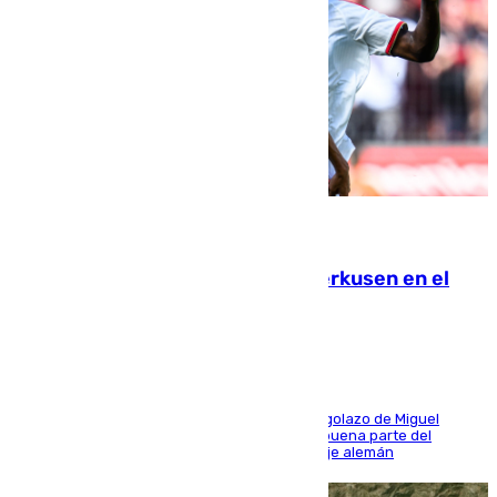
08.08.2026
El Sevilla se desinfla ante el Leverkusen en el
último ensayo (1-2)
El conjunto de Luis García se adelantó con un golazo de Miguel
Sierra y ofreció buenas sensaciones durante buena parte del
encuentro, pero acabó cediendo ante el empuje alemán