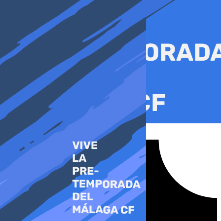
Ir
al
contenido
Tiktok