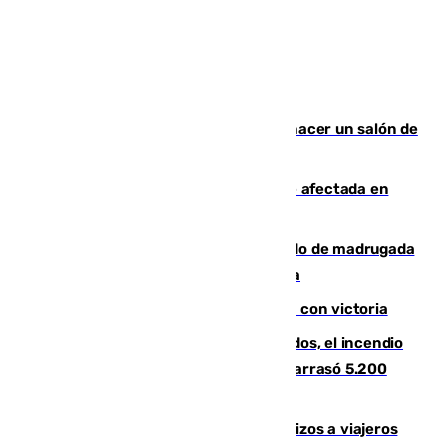
Un tribunal federal impide a Trump hacer un salón de
baile en la Casa Blanca
Incendios de Castellón: la superficie afectada en
Tírig roza las 400 hectáreas
Muere un peatón tras ser atropellado de madrugada
en la carretera A-7 a su paso por Málaga
El Granada cierra su puesta a punto con victoria
Un mes de la tragedia de Los Gallardos, el incendio
que acabó con la vida de 14 personas y arrasó 5.200
hectáreas
España establece controles fronterizos a viajeros