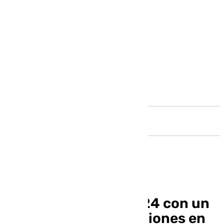
Andalucía
Antequera cierra 2024 con un
4% más de pernoctaciones en