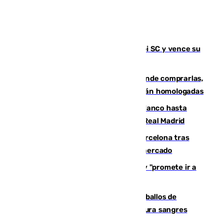
El Málaga es muy superior al Al-Arabi SC y vence su
primer encuentro de pretemporada
Gafas para el eclipse solar 2026: dónde comprarlas,
dónde conseguirlas y cómo saber si están homologadas
Vinícius Júnior seguirá vestido de blanco hasta
2032 tras cerrar su renovación con el Real Madrid
Rodrigo negocia su fichaje por el Barcelona tras
romper con el Madrid y revoluciona el mercado
El Rey traslada a Vivas su respaldo y "promete ir a
Ceuta" después de la crisis migratoria
El primer ciclo de las carreras de caballos de
Sanlúcar arranca este sábado con 27 pura sangres