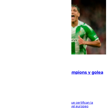
06.08.2026
El Betis supera el examen de Champions y golea
al Arsenal en Dublín (1-3)
Riquelme, Deossa y Fornals firman los tantos que certifican la
superioridad bética ante un rival de máximo nivel europeo