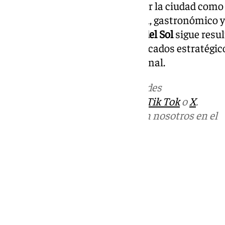
Antequera
, que busca consolidar la ciudad como 
ámbito del turismo patrimonial, gastronómico y 
Turismo y Planificación Costa del Sol
sigue resul
visibilidad de Antequera en mercados estratégic
en el sector turístico internacional.
Más noticias de
101TV
en las redes
sociales:
Instagram
,
Facebook
,
Tik Tok
o
X
.
Puedes ponerte en contacto con nosotros en el
correo
informativos@101tv.es
Tags:
Últimas noticias