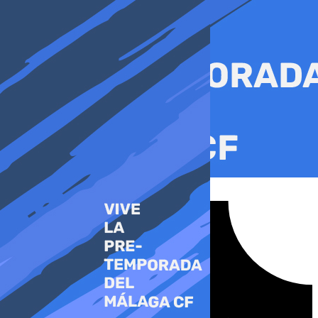
Ir
al
contenido
Tiktok