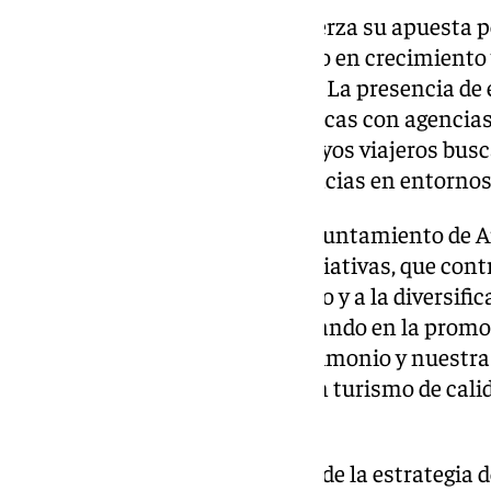
Con esta visita, Antequera refuerza su apuesta 
del norte de Europa
, un mercado en crecimiento 
turismo cultural y experiencial. La presencia de
establecer conexiones estratégicas con agencia
Noruega y Suecia,
dos países cuyos viajeros bus
cultural diferenciada y experiencias en entornos
Desde el Área de Turismo del Ayuntamiento de A
importancia de este tipo de iniciativas, que cont
internacionalización del destino y a la diversific
de visitantes.
«Seguimos trabajando en la promoc
poniendo en valor nuestro patrimonio y nuest
diferenciadores para atraer a un turismo de calid
alcalde Ana Cebrián.
Esta acción se enmarca dentro de la estrategia 