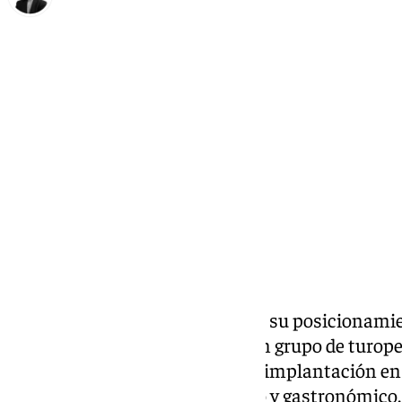
María Rosales
martes, 28 enero 2025, 17:15
Compartir:
Antequera continúa reforzando su posicionamie
internacional
con la visita de un grupo de turo
Travel, empresa con una fuerte implantación en
especializada en turismo activo y gastronómico