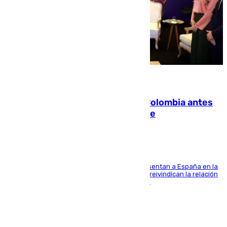
07.08.2026
Felipe VI refuerza los lazos con Colombia antes
de la llegada del nuevo presidente
El Rey y el ministro José Manuel Albares representan a España en la
ceremonia de transmisión del mando en Cali y reivindican la relación
de "amistad y fraternidad" entre ambos países