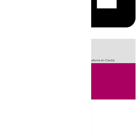
HOY
|
Fútbol
Sucesos
LaLiga
Primera División
Crisis Migratoria en Ceuta
Andalucía