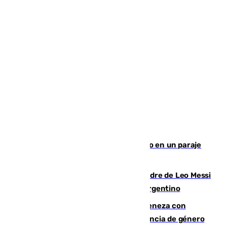
Los Bomberos combaten un incendio en un paraje
de Granada
Muere a los 68 años Jorge Messi, padre de Leo Messi
y pieza fundamental en la carrera del argentino
Retiene a su mujer en su casa y ameneza con
quemar la vivienda: nuevo caso de violencia de género