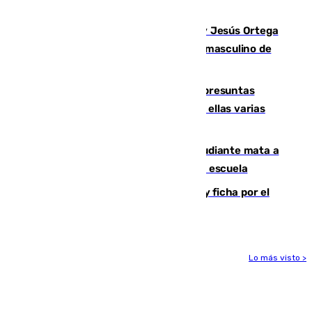
en Málaga
Dos sevillanos de oro: Manuel Cruz y Jesús Ortega
ganan el campeonato del mundo sub19 masculino de
remo
Un juzgado de Ceuta investiga seis presuntas
agresiones sexuales a migrantes, entre ellas varias
menores
Desastre en Tailandia: un joven estudiante mata a
tiros a sus abuelo y a profesores en una escuela
Luca Zidane rompe con el Granada y ficha por el
Leganés
Lo más visto >
Más noticias