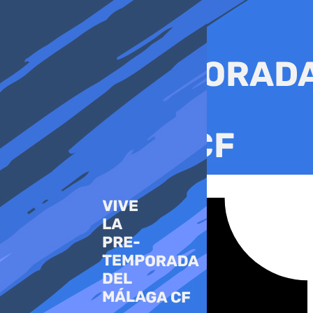
Ir
al
contenido
Tiktok