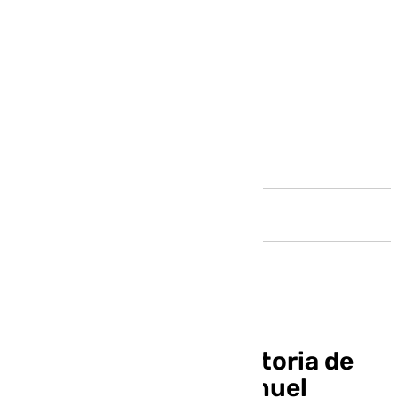
Andalucía
Comienza la convocatoria de
los premios Juan Manuel