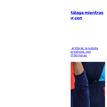
08.08.2026
El taró tiñe de niebla la costa de Málaga mientras
el calor se concentra en el interior con
Antequera en aviso amarillo
Mientras se alivia la sensación de bochorno en el litoral, la subida
térmica se notará sobre todo en el norte de la provincia, con
máximas que rozarán los 38 grados hasta las 21.00 horas