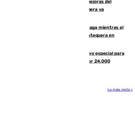
La inversión del Ayuntamiento en mejoras del
entorno del Prado de San Sebastián supera ya
1.600.000 euros
El taró tiñe de niebla la costa de Málaga mientras el
calor se concentra en el interior con Antequera en
aviso amarillo
La Guardia Civil prepara un dispositivo especial para
el eclipse del 12 de agosto compuesto por 24.000
agentes
Lo más visto >
Más noticias
Ver más >