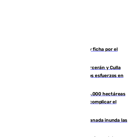
Luca Zidane rompe con el Granada y ficha por el
Leganés
Incendios de Castellón: Sierra Engarcerán y Culla
evolucionan positivamente y centran los esfuerzos en
Tírig
El incendio de Niebla ya supera las 4.000 hectáreas
afectadas y "se espera que se vuelva a complicar el
fuego"
Una tormenta en la provincia de Granada inunda las
calles de Puebla de Don Fadrique