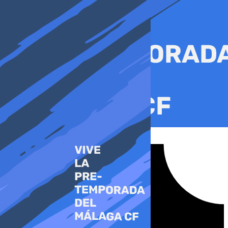
Ir
al
contenido
Tiktok