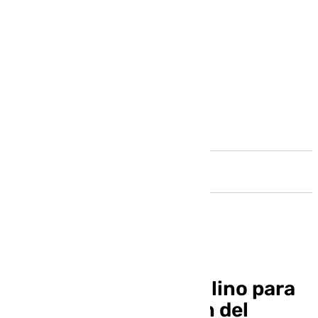
Andalucía
Consum, primer inquilino para
la próxima ampliación del