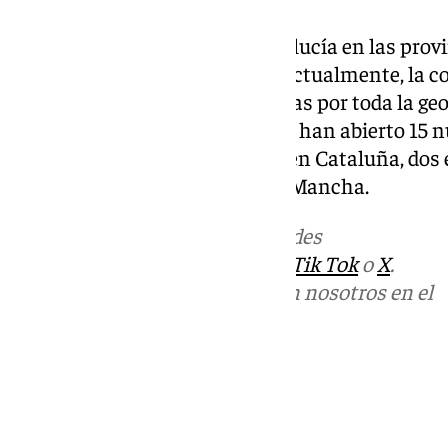
Consum está presente en Andalucía en las provi
Jaén, con 39 supermercados y actualmente, la co
plataformas logísticas repartidas por toda la geo
primera andaluza. Sólo en 2024 han abierto 15 
Comunitat Valenciana, cuatro en Cataluña, dos e
de Murcia y una en Castilla-La Mancha.
Más noticias de
101TV
en las redes
sociales:
Instagram
,
Facebook
,
Tik Tok
o
X
.
Puedes ponerte en contacto con nosotros en el
correo
informativos@101tv.es
Tags:
Últimas noticias