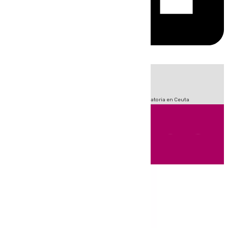
HOY
|
Fútbol
Sucesos
LaLiga
Primera División
Crisis Migratoria en Ceuta
Andalucía