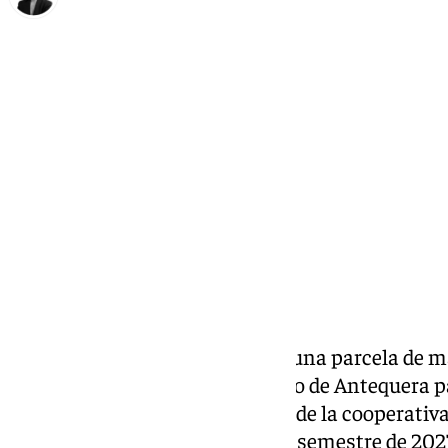
María Rosales
lunes, 27 enero 2025, 13:35
Compartir:
Consum anuncia la compra de una parcela de m
cuadrados en el Centro Logístico de Antequera p
plataforma de distribución. Desde la cooperativ
obras comiencen en el segundo semestre de 2027