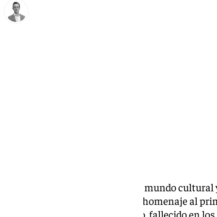
Antonio J. Palomo
viernes, 21 marzo 2025, 16:08
Compartir:
Sergio Carrégalo, conocido en el mundo cultural
como «Dagio», ha podido rendir homenaje al prim
Antequera como Juan Carrégalo, fallecido en lo