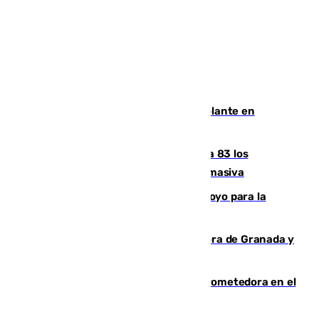
Muere un hombre de un infarto al volante en
Granada
La crisis migratoria de Ceuta eleva a 83 los
fallecidos en sus aguas tras la entrada masiva
Venezuela agradece a España su apoyo para la
reconstrucción tras los terremotos
Arde un coche en el Puerto de la Mora de Granada y
provoca un incendio forestal
El año 2007, una generación muy prometedora en el
mundo del fútbol