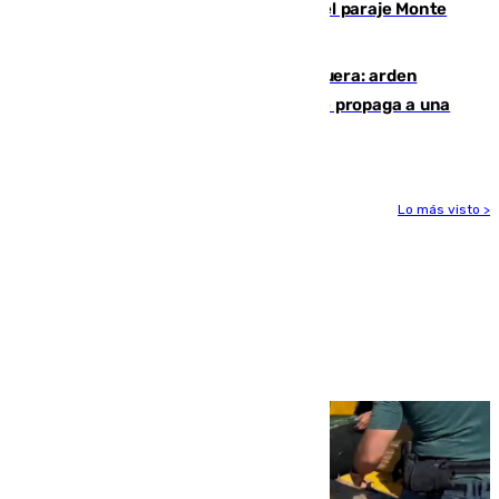
Extinguido un incendio forestal en el paraje Monte
de la Tortuga de Málaga
Incendio en un vertedero de Antequera: arden
chatarra, muebles y palets y el fuego se propaga a una
zona de monte
Lo más visto >
Más noticias
Ver más >