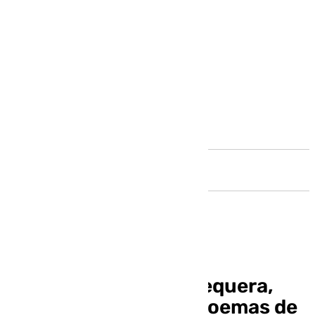
Andalucía
Dagio, rapero de Antequera,
lleva a la música los poemas de