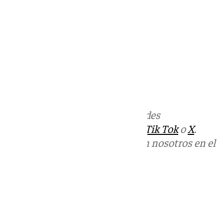
Más noticias de
101TV
en las redes
sociales:
Instagram
,
Facebook
,
Tik Tok
o
X
.
Puedes ponerte en contacto con nosotros en el
correo
informativos@101tv.es
Tags:
Últimas noticias