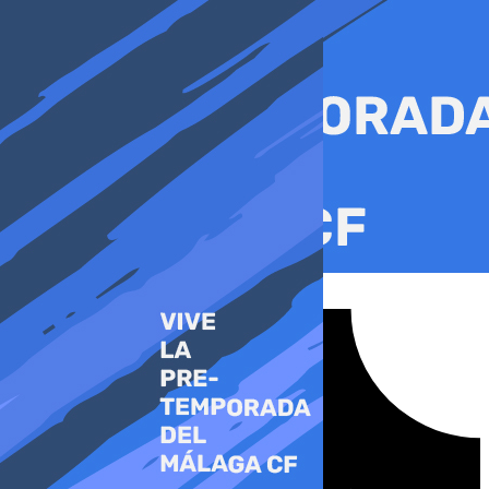
Ir
al
contenido
Tiktok