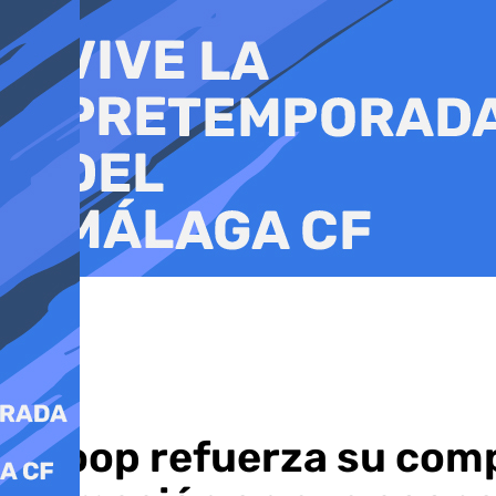
Ir
al
contenido
Dcoop refuerza su compr