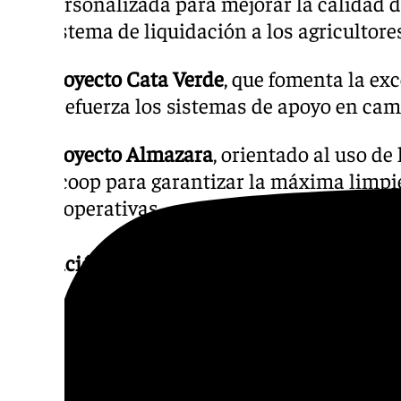
personalizada para mejorar la calidad de
sistema de liquidación a los agricultore
Proyecto Cata Verde
, que fomenta la exc
y refuerza los sistemas de apoyo en ca
Proyecto Almazara
, orientado al uso de
Dcoop para garantizar la máxima limpie
cooperativas.
Formación continua para profesionales del 
Durante octubre, Dcoop ha puesto en marcha
formativos”, un programa de sesiones onlin
través de Zoom, dirigidas a distintos perfile
cooperativas.