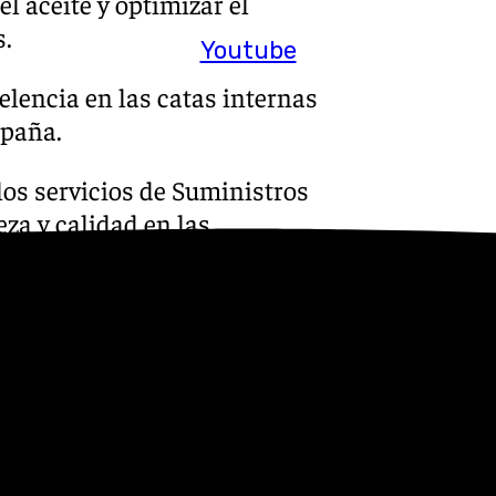
l aceite y optimizar el
s.
Youtube
elencia en las catas internas
mpaña.
 los servicios de Suministros
za y calidad en las
sector
 la iniciativa “Miércoles
e de una hora de duración a
s profesionales dentro de las