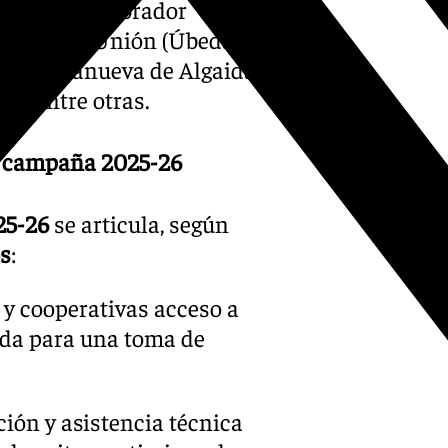
San Isidro Labrador
aella), La Unión (Úbeda),
as (Villanueva de Algaidas) y
o), entre otras.
a campaña 2025-26
25-26
se articula, según
os
:
s y cooperativas acceso a
ada para una toma de
ción y asistencia técnica