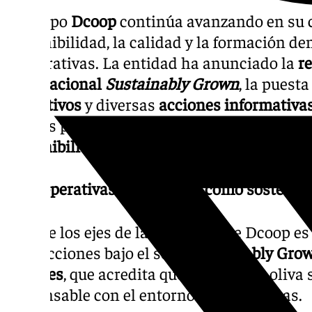
El Grupo
Dcoop
continúa avanzando en su 
sostenibilidad, la calidad y la formación de
cooperativas. La entidad ha anunciado la
re
internacional
Sustainably Grown
, la puest
formativos
y diversas
acciones informativa
buenas prácticas en materia de
calidad, se
sostenibilidad
en el sector oleícola.
26 cooperativas certificadas como sostenib
Uno de los ejes de la estrategia de Dcoop es 
producciones bajo el sello
Sustainably Gro
Services
, que acredita que el aceite de oliv
responsable con el entorno y las personas.