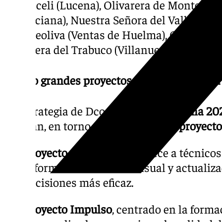
de Araceli (Lucena), Olivarera de Montoro, 
(Palenciana), Nuestra Señora del Valle (Sant
Templeoliva (Ventas de Huelma), Oleoalgaid
Olivarera del Trabuco (Villanueva del Trabuc
Cuatro grandes proyectos de mejora para l
La estrategia de Dcoop para la
campaña 20
señalan, en torno a
cuatro grandes proyect
Proyecto Claridad
, que ofrece a técnico
información analítica visual y actualiz
decisiones más eficaz.
Proyecto Impulso
, centrado en la forma