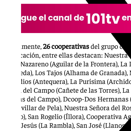
Actualmente,
26 cooperativas
del grupo cue
certificación, entre ellas destacan: Nuestra
Jesús Nazareno (Aguilar de la Frontera), L
(Alameda), Los Tajos (Alhama de Granada), 
Remedios (Antequera), La Purísima (Archido
Virgen del Campo (Cañete de las Torres), L
(Cuevas del Campo), Dcoop-Dos Hermanas (S
(Navalvillar de Pela), Nuestra Señora del Ros
(Espejo), San Rogelio (Íllora), Cooperativa A
Padre Jesús (La Rambla), San José (Llanos 