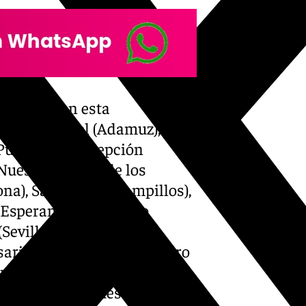
ntan ya con esta
 Madre del Sol (Adamuz),
a Purísima Concepción
Nuestra Señora de los
na), San Benito (Campillos),
a Esperanza del Campo
evilla), De Prado
ario (El Saucejo), San Isidro
grícola de Iznájar, Nuestro
de Don Juan), Nuestra Señora