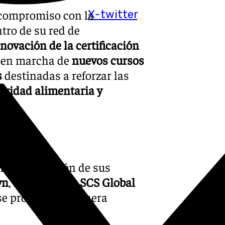
compromiso con la
X-twitter
ntro de su red de
novación de la certificación
a en marcha de
nuevos cursos
s
destinadas a reforzar las
guridad alimentaria y
les
la certificación de sus
wn
, otorgado por
SCS Global
a se produce de manera