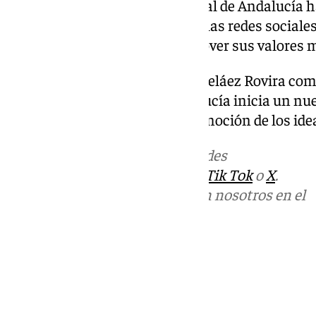
Además, la Gran Logia Provincial de Andalucía 
dinamismo en su presencia en las redes sociales,
un público más amplio y promover sus valores m
Con la instalación de Antonio Peláez Rovira com
Gran Logia Provincial de Andalucía inicia un nue
reafirmando su papel en la promoción de los ide
Más noticias de
101TV
en las redes
sociales:
Instagram
,
Facebook
,
Tik Tok
o
X
.
Puedes ponerte en contacto con nosotros en el
correo
informativos@101tv.es
Tags:
Últimas noticias