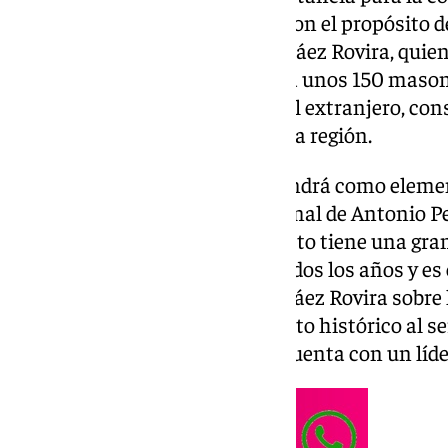
Esta reunión se llevará a cabo con el propósito d
Maestro Provincial, Antonio Peláez Rovira, quien 
Antequera. La ocasión reunirá a unos 150 mason
partes de Andalucía, España y el extranjero, c
histórico para la Masonería de la región.
La Asamblea Extraordinaria tendrá como elemen
comunicado, la instalación formal de Antonio 
Provincial de Andalucía. Este acto tiene una gra
comunidad, ya que no ocurre todos los años y es c
nivel interno, el liderazgo de Peláez Rovira sobr
hito también marca un momento histórico al ser
Logia Provincial de Andalucía cuenta con un líde