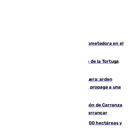
El año 2007, una generación muy prometedora en el
mundo del fútbol
Incendio forestal en el paraje Monte de la Tortuga
de Málaga
Incendio en un vertedero de Antequera: arden
chatarra, muebles y palets y el fuego se propaga a una
zona de monte
Las Palmas conquista el Trofeo Ramón de Carranza
y somete a un Cádiz que no termina de arrancar
El incendio de Niebla alcanza las 8.000 hectáreas y
mantiene desalojadas a 474 personas