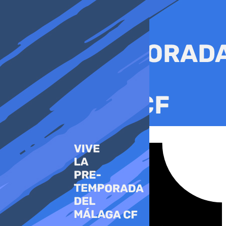
Ir
al
contenido
Tiktok