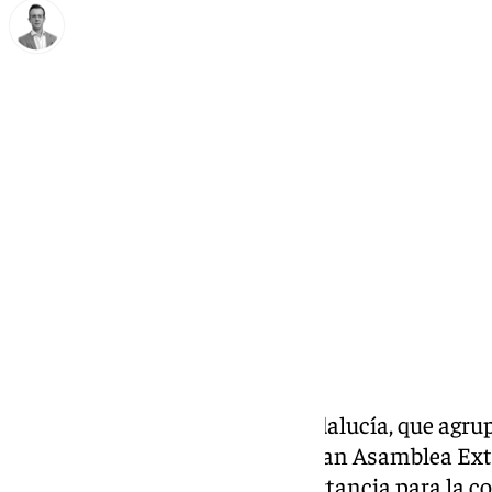
Antonio J. Palomo
viernes, 28 marzo 2025, 09:50
Compartir:
La Gran Logia Provincial de Andalucía, que agru
de la región, celebrará su 40ª Gran Asamblea Ex
marzo, un evento de gran importancia para la 