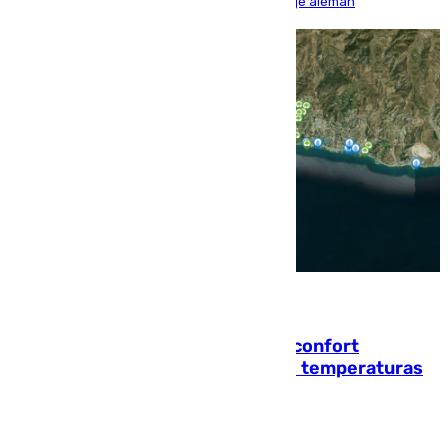
encuentro, pero acabó cediendo ante el empuje alemán
08.08.2026
Málaga contabiliza 148 zonas de confort
climático para enfrentar las altas temperaturas