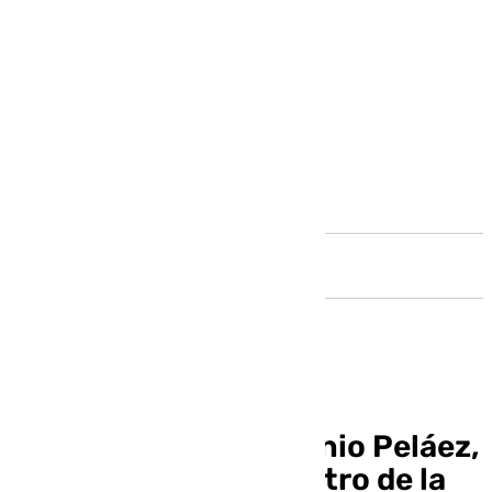
Andalucía
El antequerano Antonio Peláez,
nombrado Gran Maestro de la