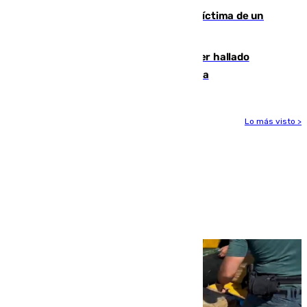
El tenista checho Lehecka, nueva víctima de un
Rafa Jódar que está siendo imparable
Muere un hombre de 58 años tras ser hallado
inconsciente en una piscina en Cómpeta
Lo más visto >
Más noticias
Ver más >