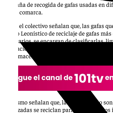
campaña de recogida de gafas usadas en dif
y de la comarca.
Desde el colectivo señalan que, las gafas qu
Centro Leonístico de reciclaje de gafas más
voluntarios, se encargan de clasificarlas, l
graduación de las mismas. Tras ello, las 
y se almacenan para poderse enviar a misio
Asimismo señalan que, las gafas que no son
reutilizadas se reciclan para chatarra y, lo