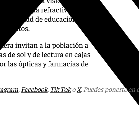
to o cirugía refractiva. Así
oportunidad de educación,
y adultos.
uera invitan a la población a
s de sol y de lectura en cajas
or las ópticas y farmacias de
tagram
,
Facebook
,
Tik Tok
o
X
. Puedes ponerte en 