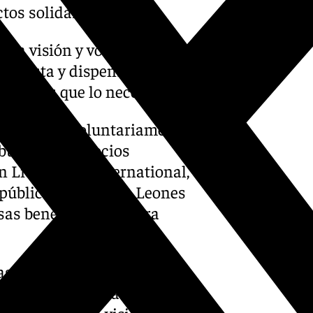
tos solidarios.
e la visión y voluntarios del
de vista y dispensan las
 adultos que lo necesitan.
fas operan voluntariamente
ibuciones de socios
n Lions Club International,
 públicas al Club de Leones
sas benéficas y no para
s tienen deficiencias
orregidos (miopía e
corregirse y la visión normal