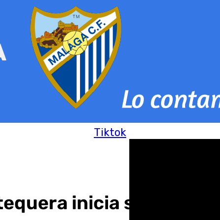
Tiktok
tequera inicia su campa