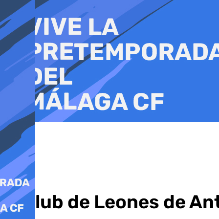
Ir
al
contenido
El club de Leones de An