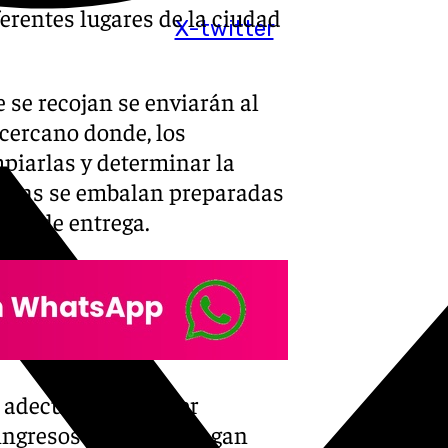
erentes lugares de la ciudad
X-twitter
e se recojan se enviarán al
 cercano donde, los
impiarlas y determinar la
mismas se embalan preparadas
nes de entrega.
 adecuadas para ser
s ingresos que se obtengan