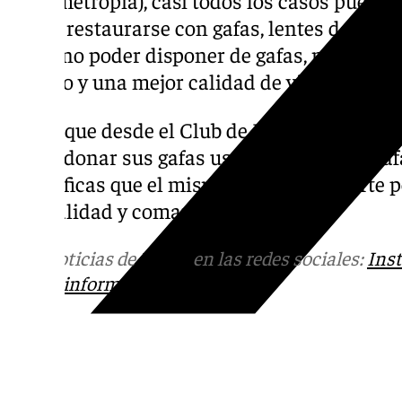
puede restaurarse con gafas, lentes de contac
como no poder disponer de gafas, niega la 
empleo y una mejor calidad de vida a niños 
Por lo que desde el Club de Leones de Anteq
poder donar sus gafas usadas, incluidas gafa
especificas que el mismo colectivo reparte p
la localidad y comarca.
Más noticias de
101TV
en las redes sociales:
Ins
correo
informativos@101tv.es
Tags: