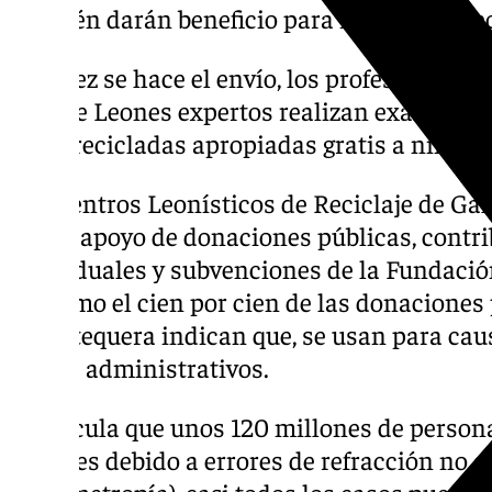
también darán beneficio para nuevos proyec
Una vez se hace el envío, los profesionales d
club de Leones expertos realizan exámenes 
gafas recicladas apropiadas gratis a niños y
Los Centros Leonísticos de Reciclaje de Ga
con el apoyo de donaciones públicas, contr
individuales y subvenciones de la Fundació
así como el cien por cien de las donaciones
de Antequera indican que, se usan para cau
gastos administrativos.
Se calcula que unos 120 millones de persona
visuales debido a errores de refracción no c
hipermetropía), casi todos los casos pueden 