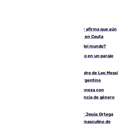
Vivas niega la versión del Gobierno y afirma que aún
quedan entre 8.000 y 11.000 migrantes en Ceuta
¿Es Tadej Pogacar el mejor ciclista del mundo?
Los Bomberos combaten un incendio en un paraje
de Granada
Muere a los 68 años Jorge Messi, padre de Leo Messi
y pieza fundamental en la carrera del argentino
Retiene a su mujer en su casa y ameneza con
quemar la vivienda: nuevo caso de violencia de género
en Málaga
Dos sevillanos de oro: Manuel Cruz y Jesús Ortega
ganan el campeonato del mundo sub19 masculino de