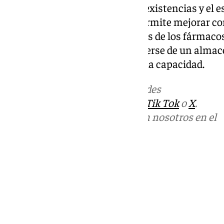
discrepancias en el número de existencias y el 
consumo con los servicios, y permite mejorar co
las existencias y las caducidades de los fármaco
el trabajo del servicio, al disponerse de un al
optimiza el espacio y aumenta la capacidad.
Más noticias de
101TV
en las redes
sociales:
Instagram
,
Facebook
,
Tik Tok
o
X
.
Puedes ponerte en contacto con nosotros en el
correo
informativos@101tv.es
Tags:
Últimas noticias