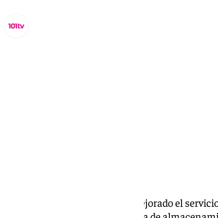
Miguel Alfonso
viernes, 20 septiembre 2024, 13:33
Compartir:
El Hospital de Antequera ha mejorado el servicio
instalación de un nuevo sistema de almacenam