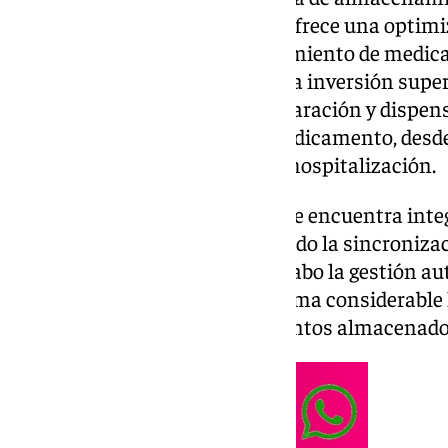
como carrusel horizontal, que ofrece una optimiz
logística integral del almacenamiento de medic
horizontal, que ha supuesto una inversión super
disminuirá los tiempos de preparación y dispens
la trazabilidad completa del medicamento, desd
hasta su salida en la planta de hospitalización.
Además, este carrusel vertical se encuentra inte
Servicio de Farmacia, permitiendo la sincronizac
productos, para poder llevar a cabo la gestión a
armario, lo cual optimiza de forma considerable 
fecha-periodo de los medicamentos almacenados