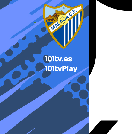
X-twitter