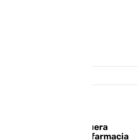
Andalucía
El Hospital de Antequera
mejora el servicio de farmacia