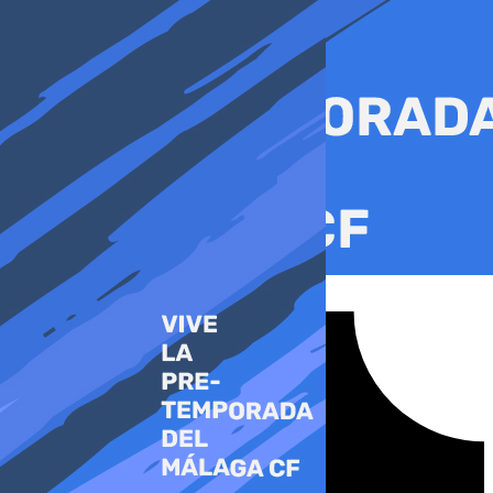
Ir
al
contenido
Tiktok