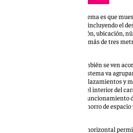
Otra de las ventajas de este sistema es que mue
completa de cada prescripción, incluyendo el des
producto, cantidad de medicación, ubicación, n
pedido, de una manera visible a más de tres metr
de los medicamentos.
Los tiempos de preparación también se ven acort
ya que a lo largo del tiempo el sistema va agrupa
rotación para evitar largos desplazamientos y m
preparación. De esta forma, en el interior del car
existencias necesarias para el funcionamiento d
semanas, con el consiguiente ahorro de espacio 
dispensación de pedidos.
En definitiva, el nuevo carrusel horizontal permi