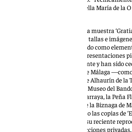
dibujo previo”, ha destacado de ella María de la O
Oficina de Copias de El Prado.
De las 24 obras que componen la muestra ‘Gratia
temática religiosa y reproducen tallas e imágene
Rico o la Expiración, y han servido como elemen
su salida procesional. Estas representaciones pi
exponen con carácter permanente y han sido ce
distintas casas hermandades de Málaga —como la
Santo Sepulcro—, la Pollinica de Alhaurín de la 
Hospital Regional de Málaga, el Museo del Bandole
Inmaculada Concepción de Zafarraya, la Peña F
Alhaurín de la Torre o la Peña de la Biznaga de 
sobre lienzo ‘Un canto a la vida’ o las copias de ‘E
‘Perro semihundido’, de Goya, o su reciente repr
Fra Angelico, pertenecen a colecciones privadas.