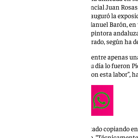
vicepresidente y diputado provincial Juan Rosas
Ayuntamiento de Antequera, inauguró la exposic
junto al alcalde de Antequera, Manuel Barón, en 
presencia de la artista, la única pintora andaluza
labor de copista del Museo del Prado, según ha 
Lo hace desde 2014, siendo una entre apenas un
“prodigiosos artistas como en su día lo fueron P
Monet, que también desarrollaron esta labor”, ha
Recientemente, la artista ha estado copiando en
‘La Anunciación’ de Fra Angelico. “Técnicamente,