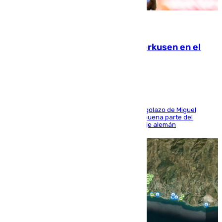
08.08.2026
El Sevilla se desinfla ante el Leverkusen en el
último ensayo (1-2)
El conjunto de Luis García se adelantó con un golazo de Miguel
Sierra y ofreció buenas sensaciones durante buena parte del
encuentro, pero acabó cediendo ante el empuje alemán