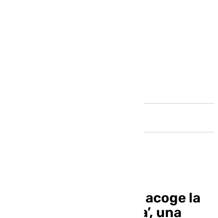
Andalucía
El MAD de Antequera acoge la
muestra ‘Gratia Plena’, una