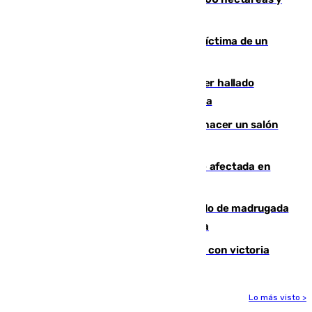
mantiene desalojadas a 474 personas
El tenista checho Lehecka, nueva víctima de un
Rafa Jódar que está siendo imparable
Muere un hombre de 58 años tras ser hallado
inconsciente en una piscina en Cómpeta
Un tribunal federal impide a Trump hacer un salón
de baile en la Casa Blanca
Incendios de Castellón: la superficie afectada en
Tírig roza las 400 hectáreas
Muere un peatón tras ser atropellado de madrugada
en la carretera A-7 a su paso por Málaga
El Granada cierra su puesta a punto con victoria
Lo más visto >