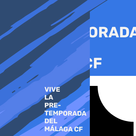
Ir
al
contenido
Tiktok