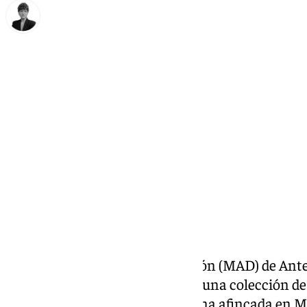
María Rosales
miércoles, 5 noviembre 2025, 12:07
Compartir:
El Museo de Arte de la Diputación (MAD) de Ante
enero la muestra ‘Gratia Plena’, una colección de
esculturas de la artista granadina afincada en 