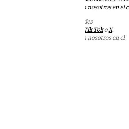
Puedes ponerte en contacto con nosotros en el 
Más noticias de
101TV
en las redes
sociales:
Instagram
,
Facebook
,
Tik Tok
o
X
.
Puedes ponerte en contacto con nosotros en el
correo
informativos@101tv.es
Tags:
Últimas noticias