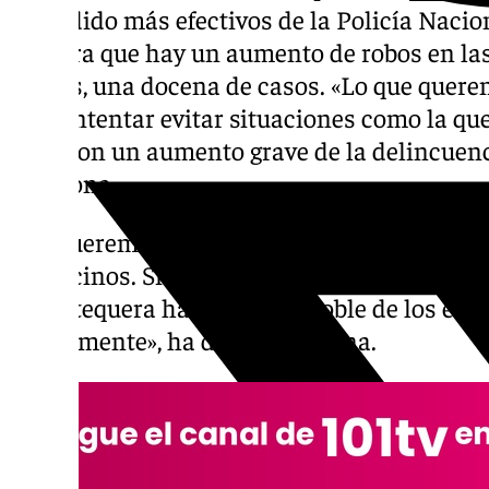
ha pedido más efectivos de la Policía Naci
asegura que hay un aumento de robos en la
menos, una docena de casos. «Lo que que
para intentar evitar situaciones como la qu
días, con un aumento grave de la delincuenc
Carmona.
«No queremos crear alarma pero sí nos preo
los vecinos. Si nos comparamos con ciudad
en Antequera haría falta el doble de los efe
actualmente», ha dicho Carmona.