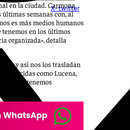
onal en la ciudad. Carmona
X-twitter
s últimas semanas con, al
remos es más medios humanos
e tenemos en los últimos
ia organizada», detalla
cupa y así nos los trasladan
es parecidas como Lucena,
ctivos que tenemos