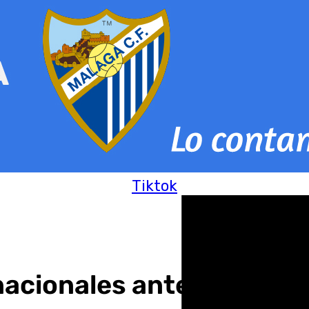
Tiktok
 nacionales ante la olea