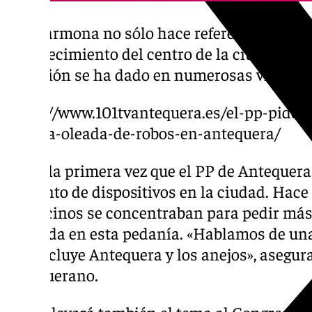
Así, Carmona no sólo hace referencia al ro
establecimiento del centro de la ciudad, ta
situación se ha dado en numerosas vivienda
https://www.101tvantequera.es/el-pp-pide-
ante-la-oleada-de-robos-en-antequera/
No es la primera vez que el PP de Antequera 
aumento de dispositivos en la ciudad. Hace
los vecinos se concentraban para pedir más
ocurrida en esta pedanía. «Hablamos de una
que incluye Antequera y los anejos», asegura
antequerano.
El PP llevará también el tema al Congreso d