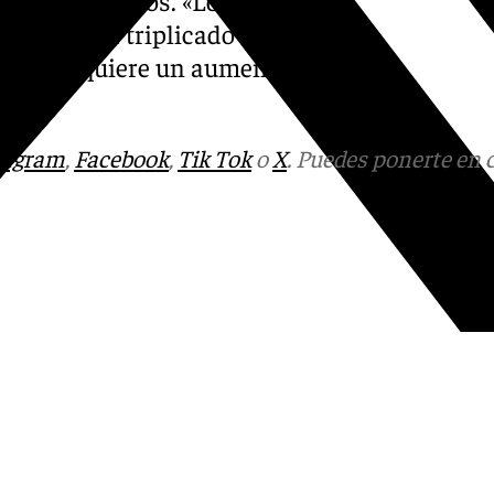
casi se ha triplicado la
s, eso requiere un aumento de
tagram
,
Facebook
,
Tik Tok
o
X
. Puedes ponerte en 