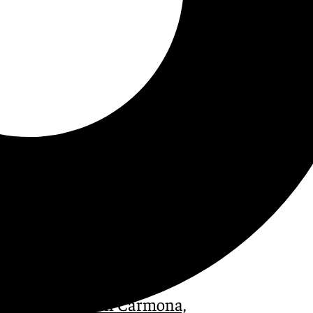
era,
José Ramón Carmona,