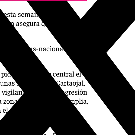
bo esta semana en un
mbién asegura que «la
s».
mas-policias-nacionales-
pide al Gobierno central el
 unas semanas, en Cartaojal,
 vigilancia ante una agresión
 zona territorial muy amplia,
 el presidente del PP
e los Diputados. «Los datos