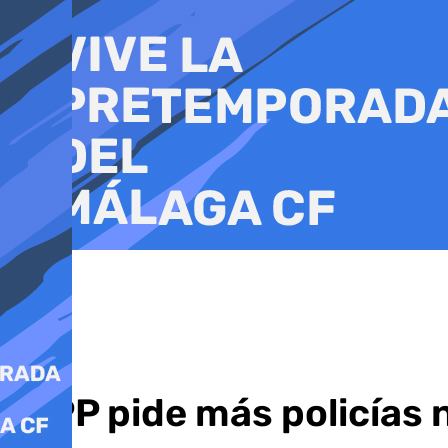
Ir
al
contenido
El PP pide más policías