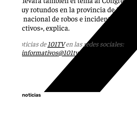
son muy rotundos en la provincia de Málaga 
media nacional de robos e incidentes grave
los efectivos», explica.
Más noticias de
101TV
en las redes sociales:
Ins
correo
informativos@101tv.es
Tags:
Últimas noticias