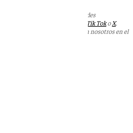
Más noticias de
101TV
en las redes
sociales:
Instagram
,
Facebook
,
Tik Tok
o
X
.
Puedes ponerte en contacto con nosotros en el
correo
informativos@101tv.es
Tags:
101TV Noticias Antequera
Últimas noticias