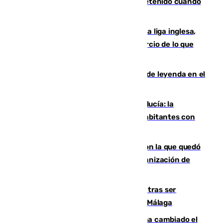
Mata a su expareja en Murcia y es detenido cuando
huía hacia Granada
El Boreham Wood, equipo de la quinta liga inglesa,
rechaza una oferta equivalente a un tercio de lo que
vale el club por un jugador
La familia Hernangómez: un legado de leyenda en el
mundo del baloncesto
Nuevo récord de población en Andalucía: la
comunidad supera los 8,7 millones de habitantes con
una alta tasa de extranjeros
Agrede sexualmente a una mujer con la que quedó
por Instagram: dos años prisión e indemnización de
9.000 euros
Un turista de 17 años, hospitalizado tras ser
atropellado a propósito en el Centro de Málaga
De bocadillos a lentejas y pollo: así ha cambiado el