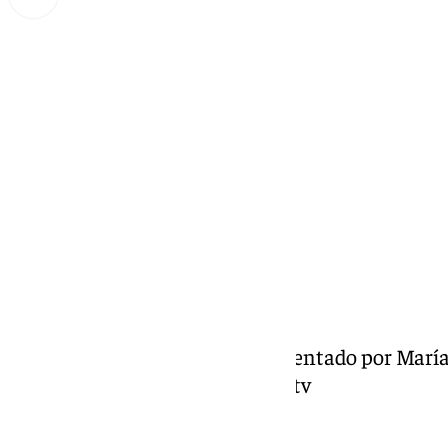
Miguel Alfonso
viernes, 20 septiembre 2024, 18:05
Compartir:
Informativo de Antequera, presentado por María
Antequera y su Comarca en 101tv