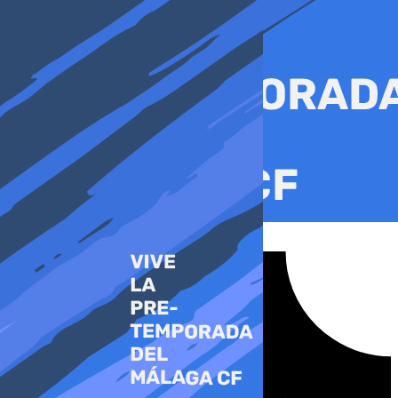
Ir
al
contenido
Tiktok