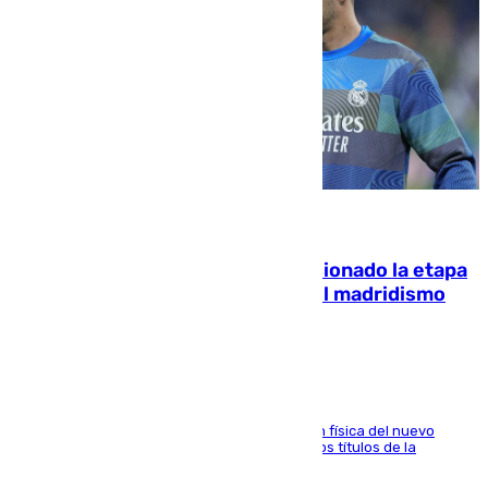
06.08.2026
El malagueño Brahim afronta ilusionado la etapa
con Mourinho y considera que «el madridismo
está contento con mi fútbol»
El atacante malagueño destaca la preparación física del nuevo
cuerpo técnico y fija como meta pelear todos los títulos de la
temporada