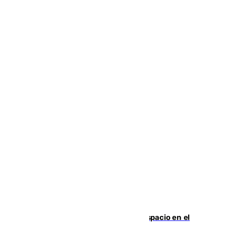
Las marca internacionales ganan espacio en el