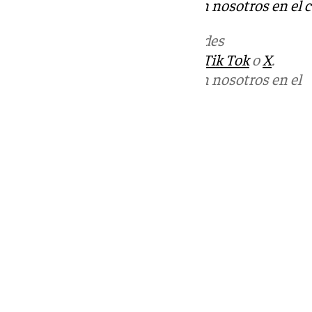
Puedes ponerte en contacto con nosotros en el 
Más noticias de
101TV
en las redes
sociales:
Instagram
,
Facebook
,
Tik Tok
o
X
.
Puedes ponerte en contacto con nosotros en el
correo
informativos@101tv.es
Tags:
Últimas noticias