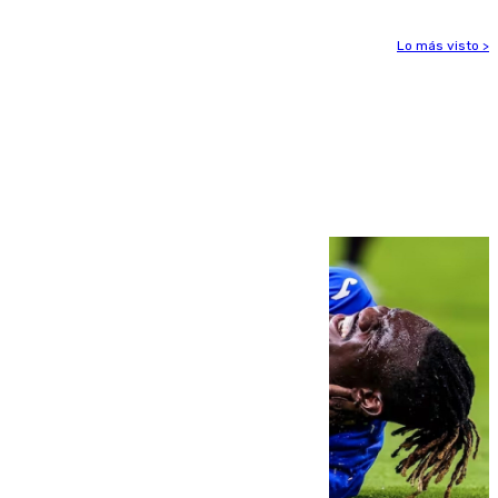
Lo más visto >
Más noticias
Ver más >