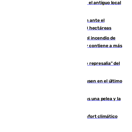
Centro de Málaga: La Tagliatella abre en el antiguo local
de Vox Sports Bar
Moreno pide extremar la precaución ante el
incendio de Niebla, que supera las 4.000 hectáreas
340 personas más desalojadas por el incendio de
Niebla, que mantiene a 410 evacuadas y contiene a más
de 500 efectivos trabajando
Italia responde ante las "medidas de represalia" del
Gobierno de Sánchez
El Sevilla se desinfla ante el Leverkusen en el último
ensayo (1-2)
Tensión en la prisión de Alhaurín tras una pelea y la
incautación de un punzón
Málaga contabiliza 148 zonas de confort climático
para enfrentar las altas temperaturas