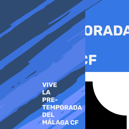
Ir
al
contenido
Tiktok