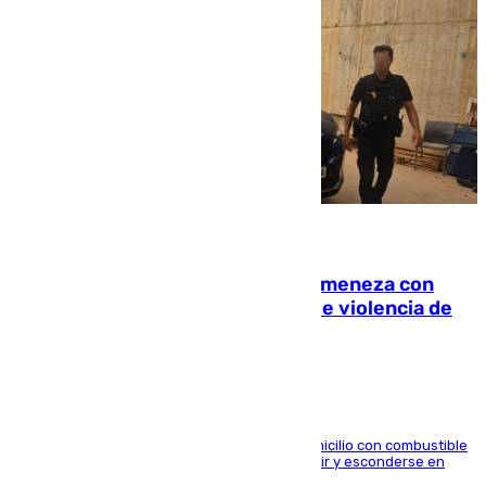
08.08.2026
Retiene a su mujer en su casa y ameneza con
quemar la vivienda: nuevo caso de violencia de
género en Málaga
El arrestado, de 54 años, habría rociado el domicilio con combustible
y habría impedido salir a la víctima antes de huir y esconderse en
una casa cercana