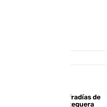
Andalucía
La Agrupación de Cofradías de
Semana Santa de Antequera