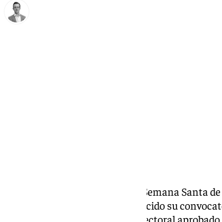
Antonio J. Palomo
jueves, 16 octubre 2025, 11:52
Compartir:
La Agrupación de Cofradías de Semana Santa de
pasado 14 de octubre ha establecido su convocator
como establece el calendario electoral aprobado,