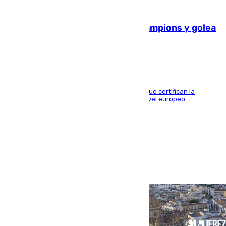
06.08.2026
El Betis supera el examen de Champions y golea
al Arsenal en Dublín (1-3)
Riquelme, Deossa y Fornals firman los tantos que certifican la
superioridad bética ante un rival de máximo nivel europeo