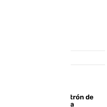
Andalucía
La Hermandad del Patrón de
Antequera organiza la