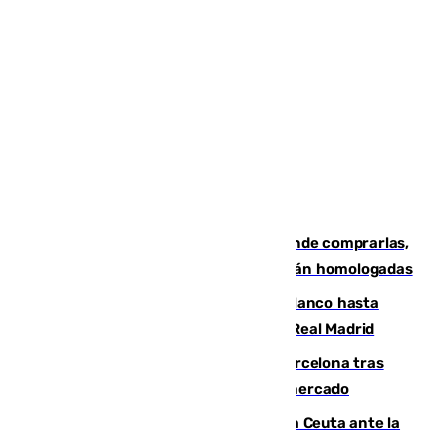
Gafas para el eclipse solar 2026: dónde comprarlas,
dónde conseguirlas y cómo saber si están homologadas
Vinícius Júnior seguirá vestido de blanco hasta
2032 tras cerrar su renovación con el Real Madrid
Rodrigo negocia su fichaje por el Barcelona tras
romper con el Madrid y revoluciona el mercado
El Rey traslada a Vivas su respaldo a Ceuta ante la