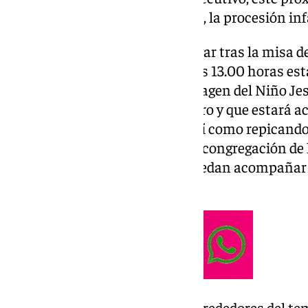
religiosa del Bautismo de Cristo, la procesión inf
Una celebración que, tendrá lugar tras la misa de
de San Juan. De esta forma, a las 13.00 horas est
pequeños porten la Sagrada Imagen del Niño Jes
peana realizada por Enrique Toro y que estará
irán alumbrando con luz led, así como repicand
Hermandad han solicitado a la congregación de
Sagrados Corazones que, les puedan acompañar 
recorrido.
Un itinerario que será por los alrededores del t