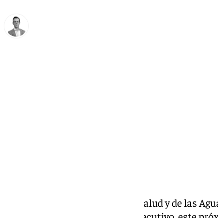
Antonio J. Palomo
jueves, 9 enero 2025, 10:38
Compartir:
La Hermandad del Señor de la Salud y de las Agu
organiza por segundo año consecutivo, este p