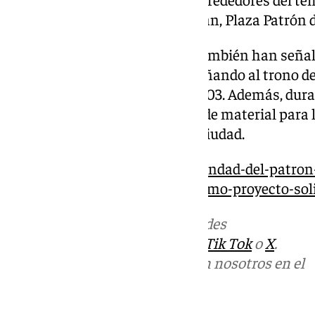
Calle la Fuente, Bloques San Juan, Plaza Patrón d
Desde la corporación cofrade también han señala
que quieran participar acompañando al trono de
datos por Whatsapp al 644319603. Además, dura
tendrá lugar recogida solidaria de material para 
Espera que Cáritas tiene en la ciudad.
https://www.101tv.es/la-hermandad-del-patron-
de-acogida-virgen-de-espera-como-proyecto-soli
Más noticias de
101TV
en las redes
sociales:
Instagram
,
Facebook
,
Tik Tok
o
X
.
Puedes ponerte en contacto con nosotros en el
correo
informativos@101tv.es