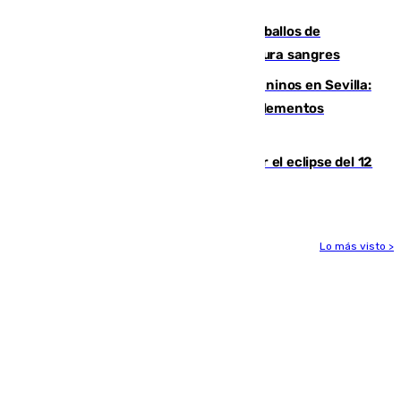
crisis migratoria
El primer ciclo de las carreras de caballos de
Sanlúcar arranca este sábado con 27 pura sangres
Continúan los cierres de parques caninos en Sevilla:
se detectan alimentos que contienen elementos
peligrosos
Estos son los mejores sitios para ver el eclipse del 12
de agosto en la provincia de Málaga
Lo más visto >
Más noticias
Ver más >