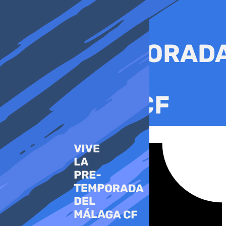
Ir
al
contenido
Tiktok