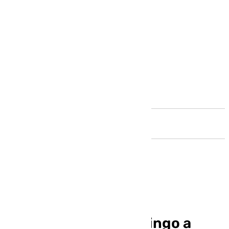
Andalucía
La Virgen del Rosario
procesiona este domingo a