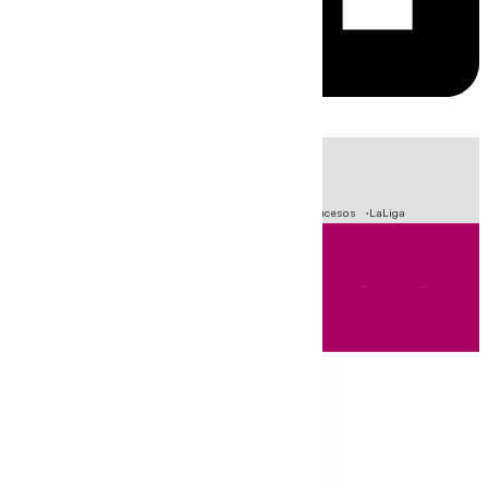
HOY
|
Fútbol
Primera División
Crisis Migratoria en Ceuta
Sucesos
LaLiga
Andalucía