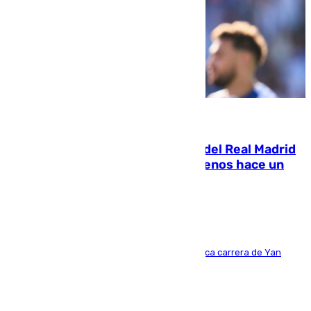
07.08.2026
El fichaje más caro de la historia del Real Madrid
costaba 105 millones de euros menos hace un
año y jugaba en Leganés
Del filial pepinero a récord absoluto: la meteórica carrera de Yan
Diomande en solo doce meses