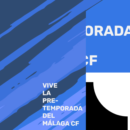
Ir
al
contenido
Tiktok