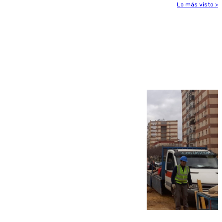
Lo más visto >
Más noticias
Ver más >