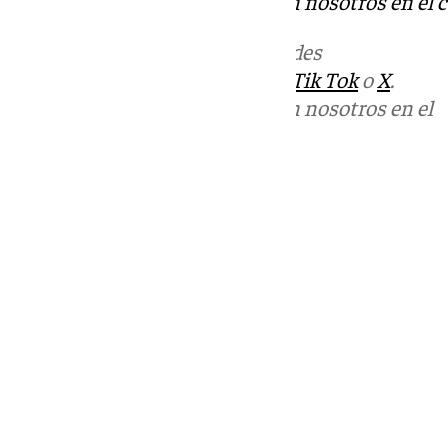
Puedes ponerte en contacto con nosotros en el 
Más noticias de
101TV
en las redes
sociales:
Instagram
,
Facebook
,
Tik Tok
o
X
.
Puedes ponerte en contacto con nosotros en el
correo
informativos@101tv.es
Tags:
Últimas noticias