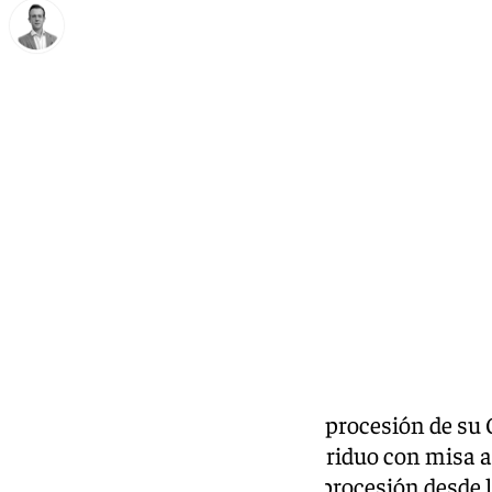
Antonio J. Palomo
viernes, 3 octubre 2025, 10:57
Compartir:
Antequera vive este domingo la procesión de su
del Rosario. Tras el inicio de su triduo con misa a
once y media dará comienzo la procesión desde l