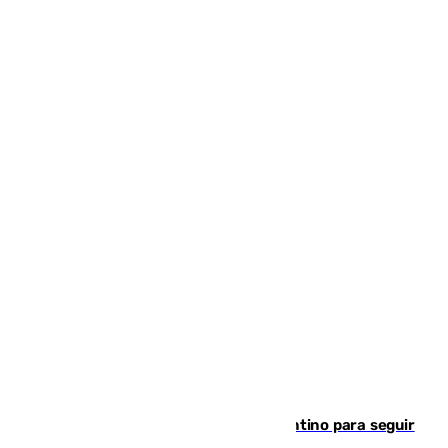
Marruecos, la principal baza de Infantino para seguir