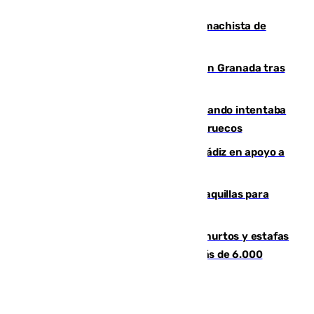
al frente de la FIFA
Pedro Sánchez condena el crimen machista de
Benahavís
Angustioso rescate de una familia en Granada tras
caer su coche por un terraplén
Fallece un joven tras caer al mar cuando intentaba
entrar en parapente a Ceuta desde Marruecos
CIES NO moviliza a la provincia de Cádiz en apoyo a
la respuesta humanitaria de Ceuta
El mercado de Jerez refrigera sus taquillas para
facilitar las compras a sus visitantes
Detenida una pareja por presuntos hurtos y estafas
en Málaga tras ser descubiertos con más de 6.000
euros