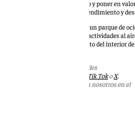
visitantes al interior malagueño y poner en valo
rurales como espacios de emprendimiento y desa
Laberintus Park se define como un parque de oc
gran laberinto vegetal, juegos y actividades al aire
grupos, colegios y empresas tanto del interior d
Sol.
Más noticias de
101TV
en las redes
sociales:
Instagram
,
Facebook
,
Tik Tok
o
X
.
Puedes ponerte en contacto con nosotros en el
correo
informativos@101tv.es
Tags:
Humilladero
Turismo
Últimas noticias