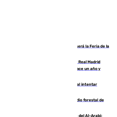
Talleres, escape room y música: así será la Feria de la
Juventud Cofrade de Málaga
El fichaje más caro de la historia del Real Madrid
costaba 105 millones de euros menos hace un año y
jugaba en Leganés
Ceuta suma 82 fallecidos en el mar al intentar
cruzar la frontera española
Huelva eleva a emergencia el incendio forestal de
Niebla
Juanfran Funes, sobre el duro juego del Al-Arabi: