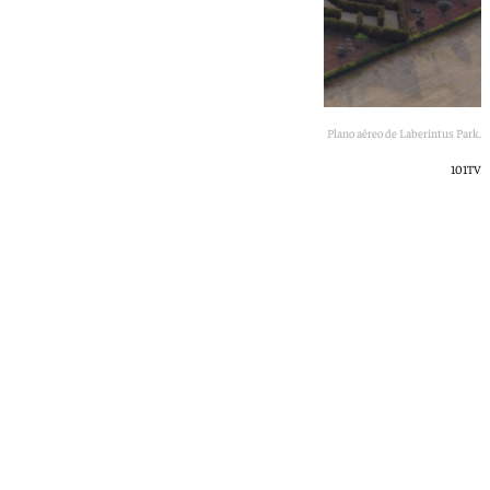
Plano aéreo de Laberintus Park.
101TV
101 TV
viernes, 3 julio 2026, 19:19
Compartir: