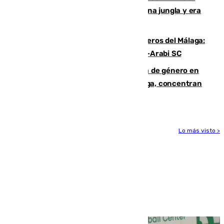
“Por momentos nos hemos metido en una jungla y era
hasta peligroso”
Ya se han estrenado los tres delanteros del Málaga:
Eneko Jauregui, bigoleador contra el Al-Arabi SC
35 mujeres asesinadas por violencia de género en
España en este 2026: Andalucía y Málaga, concentran
el foco de la tragedia
Lo más visto >
Más noticias
Ver más >