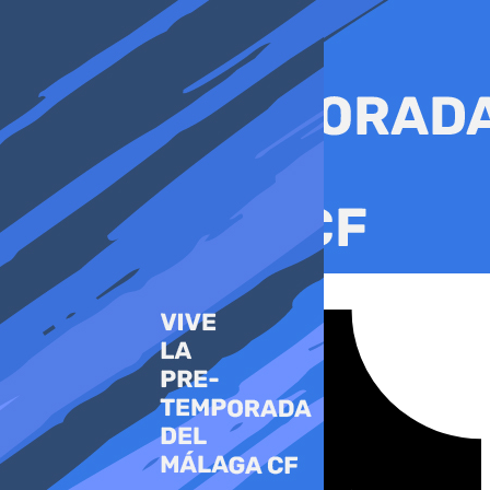
Ir
al
contenido
Tiktok