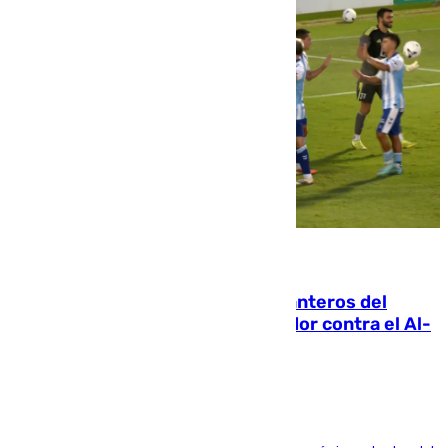
06.08.2026
Ya se han estrenado los tres delanteros del
Málaga: Eneko Jauregui, bigoleador contra el Al-
Arabi SC