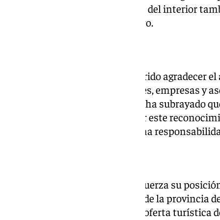
que desde los pueblos pequeños del interior tamb
oportunidades y construir futuro.
Un proyecto en crecimiento
Desde Laberintus Park han querido agradecer el 
visitantes, vecinos, instituciones, empresas y as
crecimiento del proyecto. Mesa ha subrayado qu
voto han contribuido a alcanzar este reconocimi
tanto una satisfacción como una responsabilida
Diversificación turística
Con este galardón, el parque refuerza su posici
ocio de referencia en el interior de la provincia 
los esfuerzos por diversificar la oferta turística d