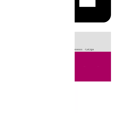
HOY
|
Fútbol
Primera División
Crisis Migratoria en Ceuta
Sucesos
LaLiga
Andalucía