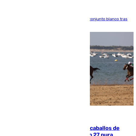
El atacante brasileño amplía su vínculo con el conjunto blanco tras
una etapa repleta de éxitos y protagonismo
06.08.2026
El primer ciclo de las carreras de caballos de
Sanlúcar arranca este sábado con 27 pura