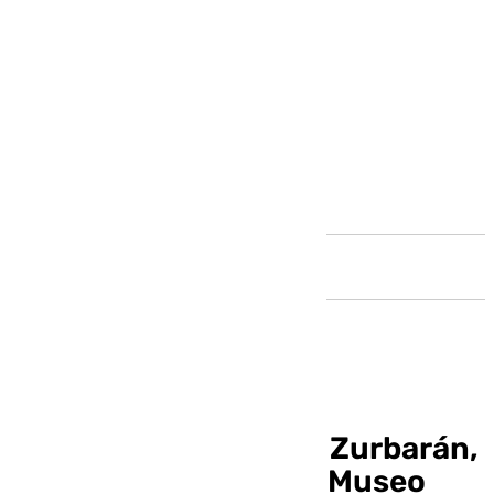
Andalucía
Las santas vistas por Zurbarán,
nueva exposición del Museo