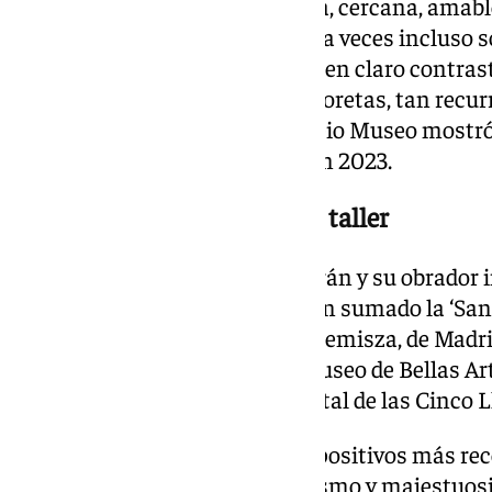
piadosa, una religiosidad serena, cercana, ama
figuras de rostros naturalistas (a veces incluso s
espectaculares indumentarias, en claro contras
sufrientes de penitentes y anacoretas, tan recur
contrarreformista, y que el propio Museo most
Retratos de santidad barroca’, en 2023.
Diez obras de Zurbarán y su taller
Un total de diez obras de Zurbarán y su obrador i
‘Santa Marina’ del Museo, se han sumado la ‘San
Museo Nacional Thyssen- Bornemisza, de Madrid 
Zurbarán, que ha prestado el Museo de Bellas Art
pertenecieron al antiguo Hospital de las Cinco L
Los recursos estilísticos y compositivos más rec
(realismo en los rostros, detallismo y majestuosi