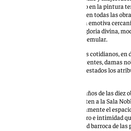
un intenso claroscuro inspirado en la pintura ten
Caravaggio) se pueden apreciar en todas las obra
Zurbarán lograba promover una emotiva cercanía 
santas a iguales tocadas por la gloria divina, mo
instigaba con estas imágenes a emular.
Las modelos de su pintura, seres cotidianos, en
convertían en las propias comitentes, damas n
retratos a lo divino, tomando prestados los atri
de sus nombres.
Formalmente, los grandes tamaños de las diez o
homogeneidad estética convierten a la Sala Nob
de santas que recorre silenciosamente el espac
intencionado clima de claroscuro e intimidad qu
muestra, evocando la teatralidad barroca de las