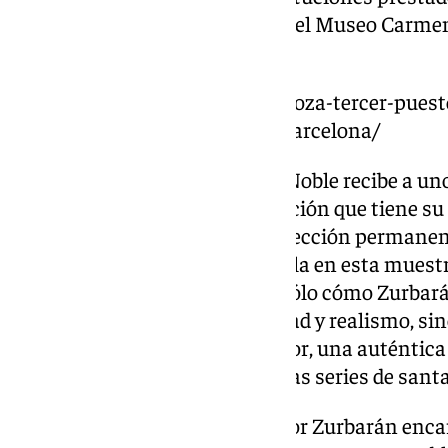
directora artística y el gerente del Museo Carm
Moreno y Javier Ferrer.
https://www.101tv.es/malaga-roza-tercer-puest
aparta-subirse-podio-madrid-barcelona/
Con ‘Zurbarán. Santas’, la Sala Noble recibe a un
barroco español, en una exposición que tiene su
Marina’, obra principal de la colección permane
seleccionadas para acompañarla en esta muestr
un contexto para destacar no sólo cómo Zurbará
santidad cargados de humanidad y realismo, sin
proceso productivo de su obrador, una auténtica
imágenes devocionales donde las series de santa
Las santas mujeres pintadas por Zurbarán encar