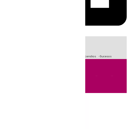
HOY
|
Fútbol
Primera División
Crisis Migratoria en Ceuta
Incendios
Sucesos
Andalucía