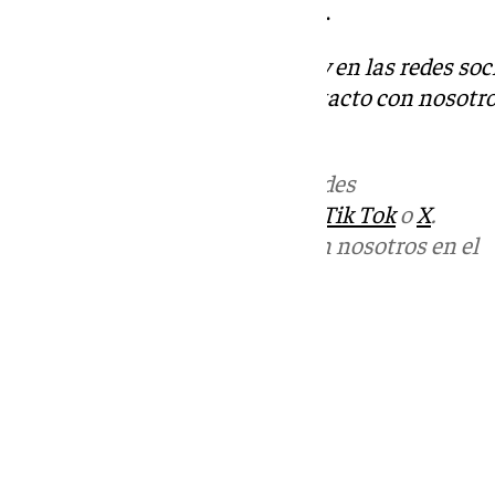
sus emplazamientos originales.
Descubre más noticias de 101Tv en las redes soc
Tok
o
X
. Puedes ponerte en contacto con nosotro
informativos@101tv.es
Más noticias de
101TV
en las redes
sociales:
Instagram
,
Facebook
,
Tik Tok
o
X
.
Puedes ponerte en contacto con nosotros en el
correo
informativos@101tv.es
Tags:
Últimas noticias