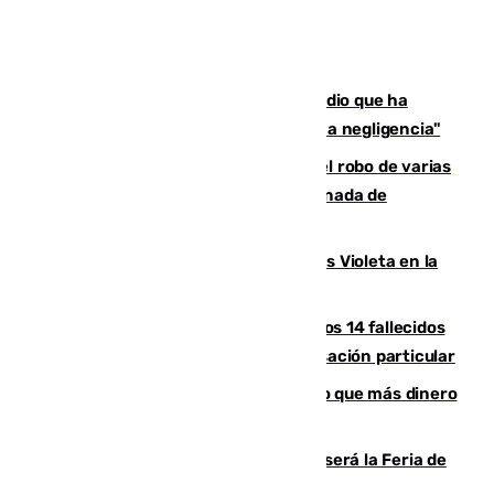
El acalde de Niebla cree que el incendio que ha
afectado a dos aldeas se originó "por una negligencia"
Golpe cofrade en Jaén: investigan el robo de varias
joyas de la Virgen de la Fuensanta Coronada de
Alcaudete
Con Málaga exige duplicar los Puntos Violeta en la
Feria de Málaga
La Justicia ofrece a las familias de los 14 fallecidos
en el incendio de Los Gallardos ser acusación particular
Juanlu Sánchez, el sexto canterano que más dinero
deja en las arcas del Sevilla
Talleres, escape room y música: así será la Feria de
la Juventud Cofrade de Málaga