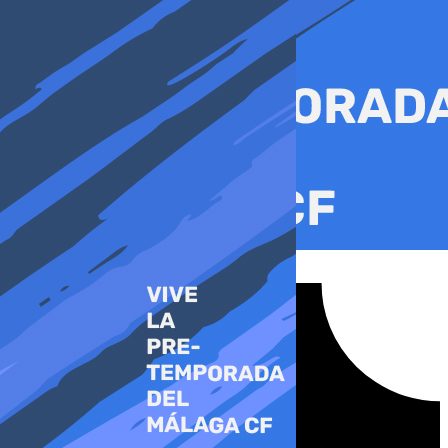
Ir
al
contenido
Tiktok