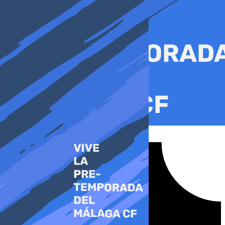
Ir
al
contenido
Tiktok