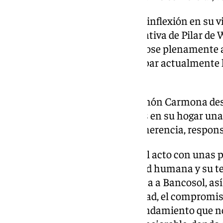
El año 2018 marcó un punto de inflexión en su v
Bancosol, motivada por la iniciativa de Pilar de 
vocación de servicio, entregándose plenamente 
funciones directivas hasta ocupar actualmente l
tesorera de la entidad.
Durante la ceremonia, José Ramón Carmona des
hecho de los valores aprendidos en su hogar una 
en un ejemplo inspirador de coherencia, responsa
El alcalde Manolo Barón cerró el acto con unas
emotivas, subrayando su calidad humana y su tes
“Llevas la elegancia antequerana a Bancosol, así 
la caridad cristiana, la solidaridad, el compromi
amor al prójimo es el único mandamiento que no