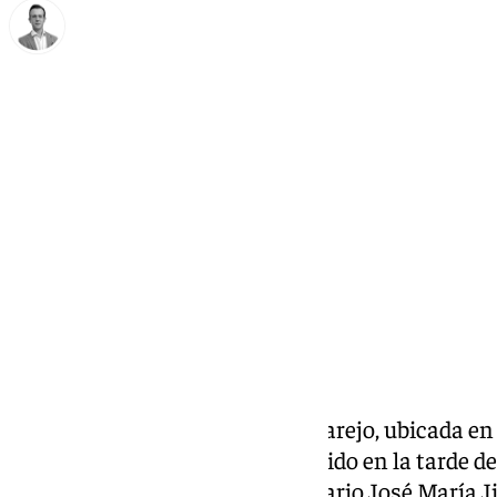
Antonio J. Palomo
viernes, 21 noviembre 2025, 13:06
Compartir:
La Sala Antequerana Antonio Parejo, ubicada en el
Municipal de San Zoilo, ha acogido en la tarde d
entrega del cuarto Premio Solidario José María 