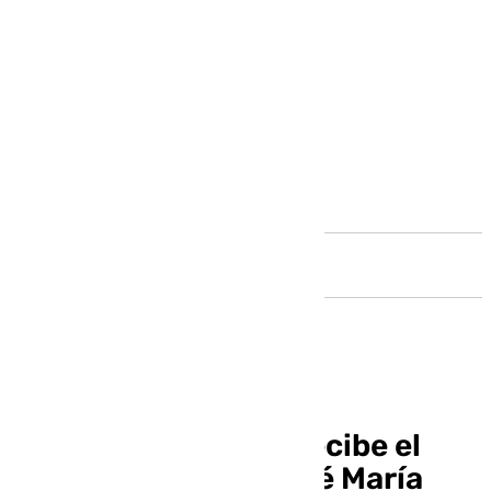
Andalucía
María Victoria Ruiz recibe el
Premio Solidario José María