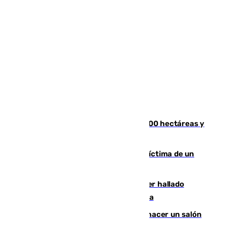
El incendio de Niebla alcanza las 8.000 hectáreas y
mantiene desalojadas a 474 personas
El tenista checho Lehecka, nueva víctima de un
Rafa Jódar que está siendo imparable
Muere un hombre de 58 años tras ser hallado
inconsciente en una piscina en Cómpeta
Un tribunal federal impide a Trump hacer un salón