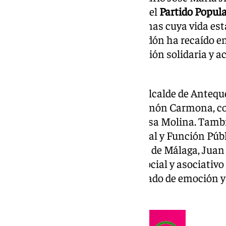
reconocimiento promovido por el
Partido Popul
labor social y humana de personas cuya vida está
demás. En esta edición, el galardón ha recaído e
antequerana de profunda vocación solidaria y a
Málaga.
El acto estuvo presidido por el alcalde de Antequ
presidente del PP local, José Ramón Carmona, co
concejales Alberto Arana y Teresa Molina. Tambi
de Justicia, Administración Local y Función Públ
vicepresidente de la Diputación de Málaga, Juan
amigos y miembros del tejido social y asociativo
desarrolló en un ambiente cargado de emoción y 
de la homenajeada.