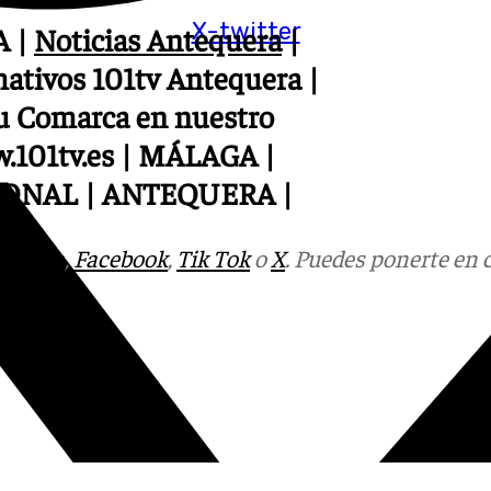
X-twitter
A |
Noticias Antequera
|
mativos 101tv Antequera |
su Comarca en nuestro
w.101tv.es | MÁLAGA |
IONAL | ANTEQUERA
|
tagram
,
Facebook
,
Tik Tok
o
X
. Puedes ponerte en 