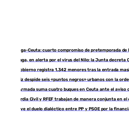
Málaga-Ceuta: cuarto compromiso de pretemporada de lo
Málaga, en alerta por el virus del Nilo: la Junta decret
El Gobierno registra 1.342 menores tras la entrada masi
Cádiz despide seis «puntos negros» urbanos con la ord
La Armada suma cuatro buques en Ceuta ante el aviso d
Guardia Civil y RFEF trabajan de manera conjunta en el
Vuelve el duelo dialéctico entre PP y PSOE por la financ