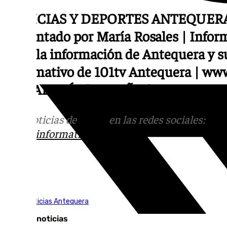
NOTICIAS Y DEPORTES ANTEQUER
Presentado por María Rosales | Infor
Toda la información de Antequera y 
informativo de 101tv Antequera | ww
ANDALUCÍA | ESPAÑA | INTERNAC
Más noticias de
101TV
en las redes sociales:
Ins
correo
informativos@101tv.es
Tags:
101TV Noticias Antequera
Últimas noticias