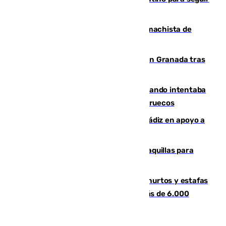
al frente de la FIFA
Pedro Sánchez condena el crimen machista de
Benahavís
Angustioso rescate de una familia en Granada tras
caer su coche por un terraplén
Fallece un joven tras caer al mar cuando intentaba
entrar en parapente a Ceuta desde Marruecos
CIES NO moviliza a la provincia de Cádiz en apoyo a
la respuesta humanitaria de Ceuta
El mercado de Jerez refrigera sus taquillas para
facilitar las compras a sus visitantes
Detenida una pareja por presuntos hurtos y estafas
en Málaga tras ser descubiertos con más de 6.000
euros