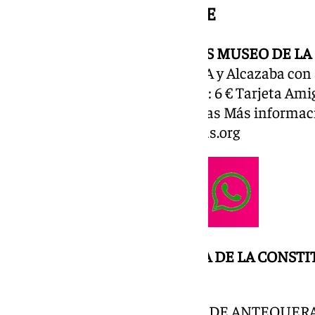
VIERNES 6 DE DICIEMBRE
10.30 HORAS VISITAS GUIADAS MUSEO DE L
ALCAZABA
Visita Guiada: MVCA y Alcazaba con a
Reducida (+65/Niños 4-12 años): 6 € Tarjeta Am
5 € Duración aproximada: 3 horas Más informació
946 945 |
mvca@ciudadesmedias.org
12.00 HORAS
ACTO POR EL
DÍA DE LA CONST
DE ESTEPA
12.00 HORAS
MUSEO CIUDAD DE ANTEQUER