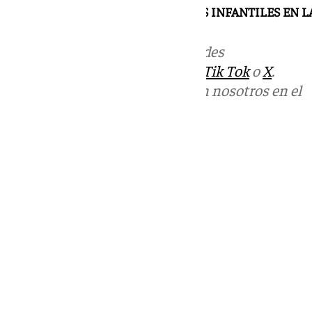
RECUERDA QUE HAY ATRACCIONES INFANTILES EN LA
Más noticias de
101TV
en las redes
sociales:
Instagram
,
Facebook
,
Tik Tok
o
X
.
Puedes ponerte en contacto con nosotros en el
correo
informativos@101tv.es
Tags:
Últimas noticias