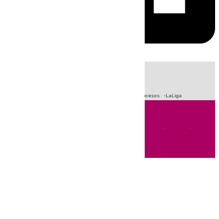
HOY
|
Fútbol
Primera División
Crisis Migratoria en Ceuta
Sucesos
LaLiga
Andalucía