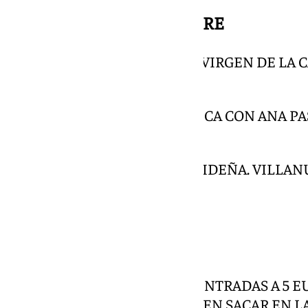
DOMINGO 8 DE DICIEMBRE
11.00 HORAS
ROMERÍA DE LA VIRGEN DE LA 
LA VIRGEN DE ESPERA
17.30 HORAS
PASCUA FLAMENCA CON ANA PAST
Santo Domingo
17.30 HORAS
ZAMBOMBA NAVIDEÑA. VILLANU
TODOS LOS DÍAS
FANTASÍA ROOM COLEGIATA DE SANTA MARÍA
DE 10.00 A 18.00 HORAS. LAS ENTRADAS A 5 
NIÑOS Y JUBILADOS SE PUEDEN SACAR EN L