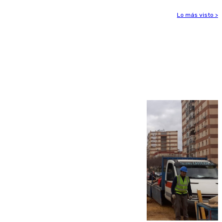
Lo más visto >
Más noticias
Ver más >