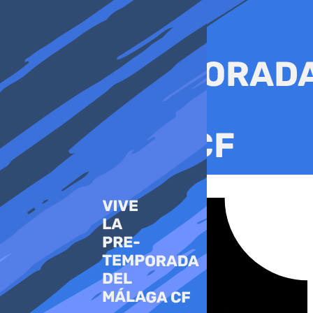
Ir
al
contenido
Tiktok