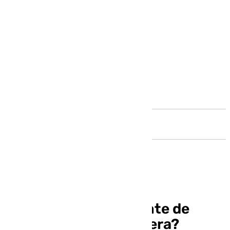
Andalucía
¿Qué hacer este puente de
diciembre en Antequera?