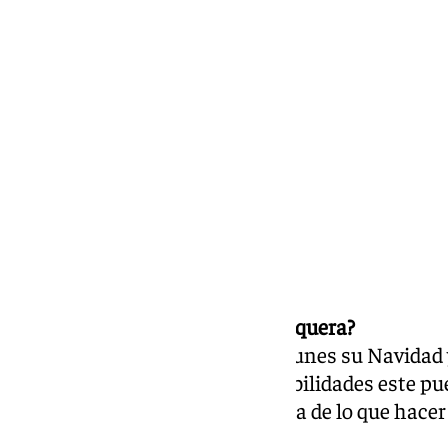
María Rosales
jueves, 5 diciembre 2024, 10:45
Compartir:
¿Qué hacer este puente en Antequera?
Antequera encendió el pasado lunes su Navidad 
de actividades
que llena de posibilidades este pu
dejamos una agenda cronológica de lo que hacer 