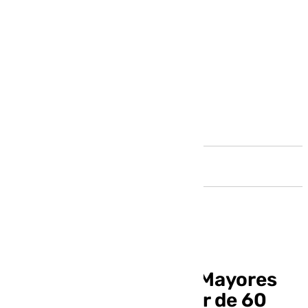
Andalucía
Vuelve la Cátedra de Mayores
para personas a partir de 60