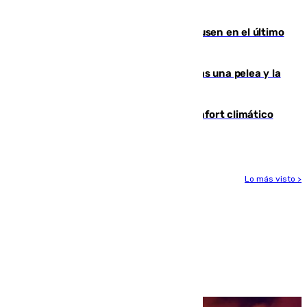
Gobierno de Sánchez
El Sevilla se desinfla ante el Leverkusen en el último
ensayo (1-2)
Tensión en la prisión de Alhaurín tras una pelea y la
incautación de un punzón
Málaga contabiliza 148 zonas de confort climático
para enfrentar las altas temperaturas
Lo más visto >
Más noticias
Ver más >