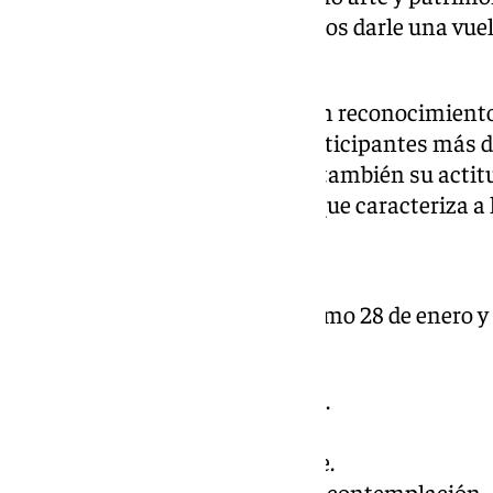
será el día 28 de enero. «Queremos darle una vue
salud», ha dicho Ríos.
Como novedad, se organizará un reconocimiento 
del curso para premiar a los participantes más 
asistencia y compromiso, sino también su actitud
en el ambiente de convivencia que caracteriza a 
Datos generales del curso 2025
El curso dará comienzo el próximo 28 de enero y 
módulos:
– Ciencias: Salud, cuidado… vida.
– Letras: El jardín de la palabra.
– Historia: La memoria perenne.
– Arte y Patrimonio: La cercana contemplación.