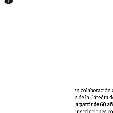
María Rosales
lunes, 20 enero 2025, 11:22
Compartir:
El
Ayuntamiento de Antequera
en colaboración 
Artes
impulsa una nueva edición de la Cátedra d
lúdico-educativa para personas
a partir de 60 a
aprendiendo y formándose. Las inscripciones co