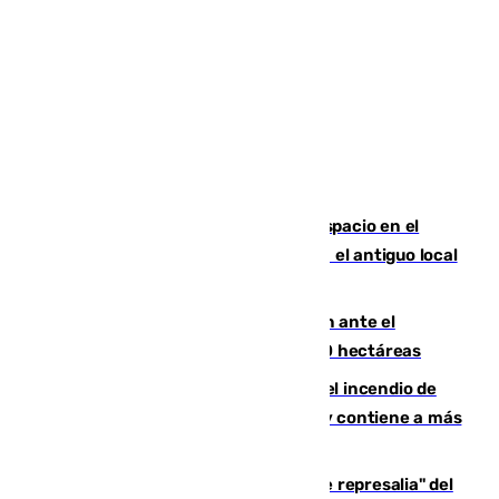
Las marca internacionales ganan espacio en el
Centro de Málaga: La Tagliatella abre en el antiguo local
de Vox Sports Bar
Moreno pide extremar la precaución ante el
incendio de Niebla, que supera las 4.000 hectáreas
340 personas más desalojadas por el incendio de
Niebla, que mantiene a 410 evacuadas y contiene a más
de 500 efectivos trabajando
Italia responde ante las "medidas de represalia" del