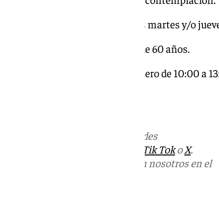
Las clases se llevarán a cabo los martes y/o jueve
Requisitos:
Personas mayores de 60 años.
Inscripciones:
Del 21 al 23 de enero de 10:00 a 1
(C/Carrera, 10). Cuota: 20 €.
Plazas limitadas
Más noticias de
101TV
en las redes
sociales:
Instagram
,
Facebook
,
Tik Tok
o
X
.
Puedes ponerte en contacto con nosotros en el
correo
informativos@101tv.es
Tags: