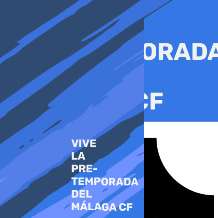
Ir
al
contenido
Tiktok