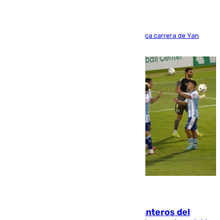
Del filial pepinero a récord absoluto: la meteórica carrera de Yan
Diomande en solo doce meses
06.08.2026
Ya se han estrenado los tres delanteros del