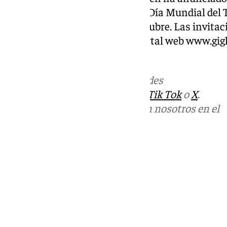
visitas gratuitas, incluyendo el Día Mundial del 
Gala y el primer domingo de octubre. Las invitac
pueden reservar a través del portal web www.gigl
Municipal.
Más noticias de
101TV
en las redes
sociales:
Instagram
,
Facebook
,
Tik Tok
o
X
.
Puedes ponerte en contacto con nosotros en el
correo
informativos@101tv.es
Tags:
Últimas noticias