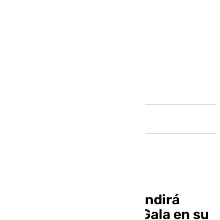
Andalucía
Alhaurín el Grande rendirá
homenaje a Antonio Gala en su