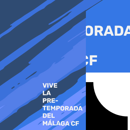
Ir
al
contenido
Tiktok