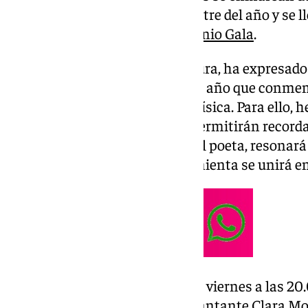
culturales del último cuatrimestre del año y se l
emblemática
Casa Museo Antonio Gala
.
Luis Guerrero, concejal de Cultura, ha expresad
celebración: “Este es el segundo año que conme
Antonio Gala sin su presencia física. Para ello
musicales y poéticos que nos permitirán recordar
de Clara Montes, la preferida del poeta, resonará
creatividad de Ruibal y Díaz Pimienta se unirá e
El primer acto tendrá lugar este viernes a las 20
Baltasara, donde la talentosa cantante Clara Mo