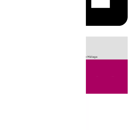
HOY
|
Fútbol
Sucesos
Primera División
Incendios
Feria de Málaga
Andalucía