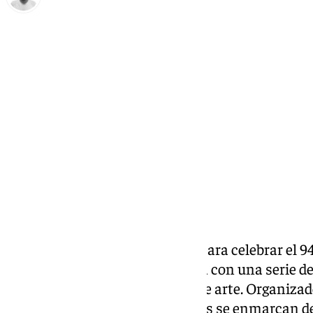
Antonio López
miércoles, 25 septiembre 2024, 09:02
Compartir:
Alhaurín el Grande se prepara para celebrar el 9
aclamado escritor Antonio Gala con una serie d
tributo emotivo, alegre y lleno de arte. Organiza
del Ayuntamiento, estos eventos se enmarcan de