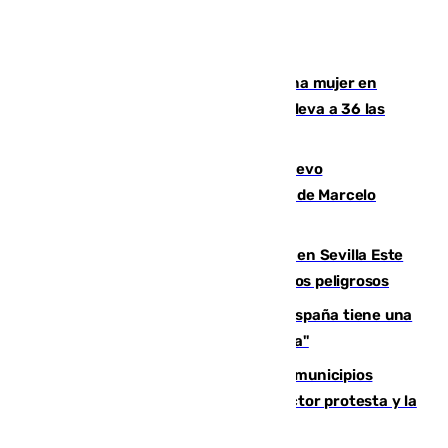
Igualdad confirma el asesinato de una mujer en
Benahavís como violencia machista y eleva a 36 las
víctimas en 2026
El exdelantero Diego Forlán es el nuevo
seleccionador de Uruguay tras la salida de Marcelo
Bielsa
Reabierto el parque canino cerrado en Sevilla Este
tras detectarse alimentos con elementos peligrosos
Javier Fernández: "El Gobierno de España tiene una
preocupación y una prioridad con Sevilla"
Las ferias de verano de numerosos municipios
andaluces se quedan sin cohetes: el sector protesta y la
Junta mantiene el protocolo