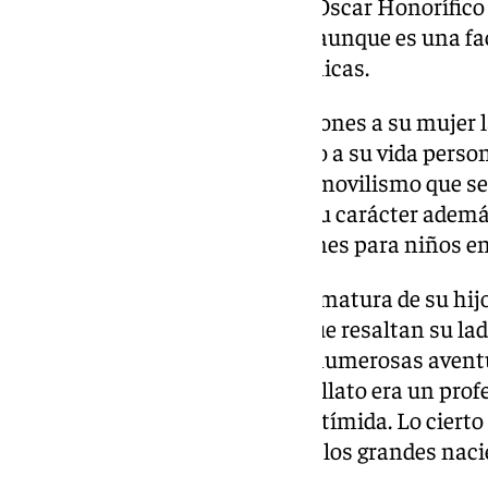
Academia también le otorgó el Oscar Honorífico
También ejerció como director aunque es una f
importante que sus dotes escénicas.
De hecho, dirigió en cinco ocasiones a su mujer
quien todavía vive. En lo relativo a su vida person
coches, su obsesión por el automovilismo que se 
estilo vital disoluto marcaron su carácter adem
filántropo que montó fundaciones para niños e
Atormentado por la muerte prematura de su hijo 
años, también hay biografías que resaltan su la
tendencia al alcoholismo, con numerosas avent
ha dicho que a pesar de su estrellato era un prof
que escondía una personalidad tímida. Lo cierto 
pasar desapercibido que uno de los grandes naci