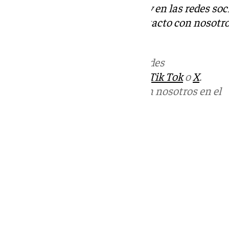
Descubre más noticias de 101Tv en las redes soc
Tok
o
X
. Puedes ponerte en contacto con nosotro
informativos@101tv.es
Más noticias de
101TV
en las redes
sociales:
Instagram
,
Facebook
,
Tik Tok
o
X
.
Puedes ponerte en contacto con nosotros en el
correo
informativos@101tv.es
Tags:
Últimas noticias