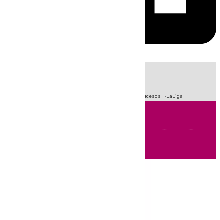
HOY
|
Fútbol
Primera División
Crisis Migratoria en Ceuta
Sucesos
LaLiga
Andalucía