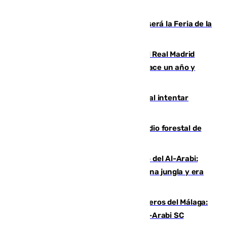
Talleres, escape room y música: así será la Feria de la
Juventud Cofrade de Málaga
El fichaje más caro de la historia del Real Madrid
costaba 105 millones de euros menos hace un año y
jugaba en Leganés
Ceuta suma 82 fallecidos en el mar al intentar
cruzar la frontera española
Huelva eleva a emergencia el incendio forestal de
Niebla
Juanfran Funes, sobre el duro juego del Al-Arabi:
“Por momentos nos hemos metido en una jungla y era
hasta peligroso”
Ya se han estrenado los tres delanteros del Málaga:
Eneko Jauregui, bigoleador contra el Al-Arabi SC