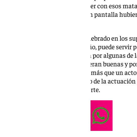
cine
. Aquel que presumió de tener con esos mata
la mirada más famosa de la gran pantalla hubier
2025 los cien años.
El centenario Paul Newman, celebrado en los s
de las grandes efemérides del año, puede servir
han visto cine clásico empiecen por algunas de 
triunfaron en las salas. Porque eran buenas y porq
nacido en Ohio en 1925 era algo más que un act
arrebatadora: fue el número uno de la actuació
los años gloriosos del séptimo arte.