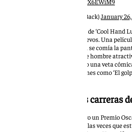
better.’
pic.twitter.com/V2vX6EWiM9
— The Sting (@TheStingisBack)
January 26,
Para la historia queda la escena de ‘Cool Hand L
en la que se come cincuenta huevos. Una películ
la que solamente con su mirada se comía la pan
mucho más allá del prototipo de hombre atractiv
románticas y melodramas. Tuvo una veta cómica
que le funcionó muy bien en filmes como ‘El golpe
con Robert Redford.
Un apasionado de las carreras d
Curiosamente solamente obtuvo un Premio Oscar
por ‘El color del dinero’ de todas las veces que 