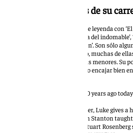
Las grandes películas de su carr
Dejó tras de sí una filmografía de leyenda con ‘El 
zinc’, ‘El buscavidas’, ‘ La leyenda del indomable’, 
de tonto’ o ‘Camino a la Perdición’. Son sólo algu
de películas en las que participó, muchas de ella
fílmica y también algunas cintas menores. Su po
al punto canalla y rebelde le hizo encajar bien 
tramposo simpático.
Paul Newman was born 100 years ago today
Cool Hand Luke (1967)
After the death of his mother, Luke gives a
of Plastic Jesus. Harry Dean Stanton taugh
the performance director Stuart Rosenberg s