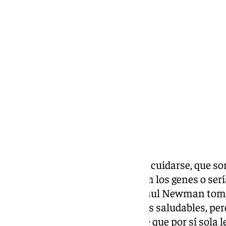
Enrique Rodríguez
domingo, 26 enero 2025, 16:44
Compartir:
Hay personas que no necesitan cuidarse, que son
porque seguirán siéndolo. Serían los genes o serí
gusta definir como aura, pero Paul Newman toma
fumaba y se saltaba los consejos saludables, per
conservó una belleza irrepetible que por sí sola le