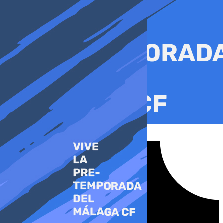
Ir
al
contenido
Tiktok