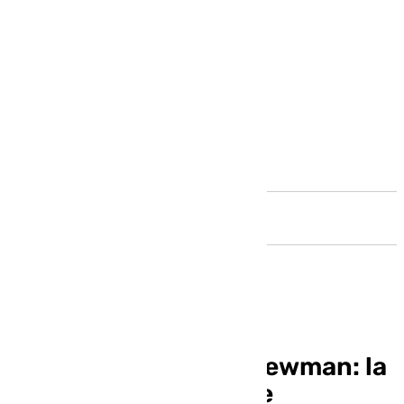
Andalucía
Centenario de Paul Newman: la
mirada que era el cine