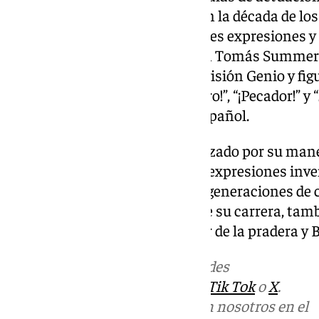
llegaron como cómico y actor en la década de los 
humorístico y sus inconfundibles expresiones y 
vista del productor de televisión Tomás Summer
despegó en el programa de televisión Genio y fig
sus frases icónicas, como “¡Fistro!”, “¡Pecador!” y 
parte del imaginario popular español.
El humor de Chiquito, caracterizado por su man
los gestos y mezclar palabras y expresiones inven
inconfundible que influenció a generaciones d
cultural en España. A lo largo de su carrera, ta
Aquí llega Condemor, el pecador de la pradera y 
Más noticias de
101TV
en las redes
sociales:
Instagram
,
Facebook
,
Tik Tok
o
X
.
Puedes ponerte en contacto con nosotros en el