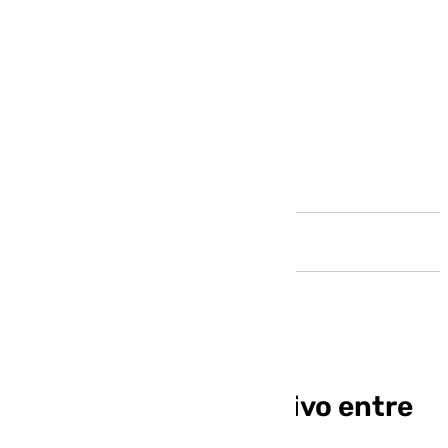
Andalucía
Chiquito sigue muy vivo entre
nosotros