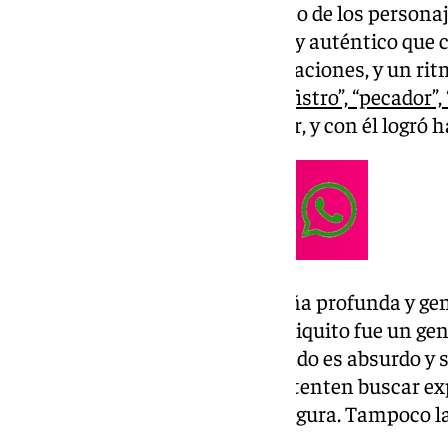
humorista español icónico y uno de los person
popular. Su estilo era tan único y auténtico que 
expresiones inventadas, exageraciones, y un ri
visto. Aquellas palabras como
“fistro”, “pecador”,
en parte del vocabulario popular, y con él logró 
En su arte, mostraba una España profunda y ge
natal y sus raíces populares. Chiquito fue un ge
recordarnos que el humor, cuando es absurdo y s
de arte. El Dalí del humor, no intenten buscar ex
todo lo que impregnó sobre su figura. Tampoco la