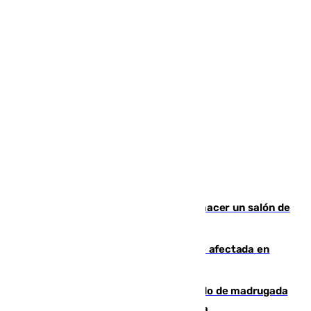
Un tribunal federal impide a Trump hacer un salón de
baile en la Casa Blanca
Incendios de Castellón: la superficie afectada en
Tírig roza las 400 hectáreas
Muere un peatón tras ser atropellado de madrugada
en la carretera A-7 a su paso por Málaga