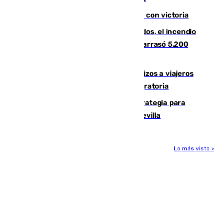
El Granada cierra su puesta a punto con victoria
Un mes de la tragedia de Los Gallardos, el incendio
que acabó con la vida de 14 personas y arrasó 5.200
hectáreas
España establece controles fronterizos a viajeros
procedentes de Italia por la presión migratoria
El Ayuntamiento desarrolla una estrategia para
recuperar la identidad patrimonial de Sevilla
Lo más visto >
Más noticias
Ver más >