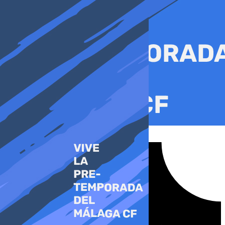
Ir
al
contenido
Tiktok