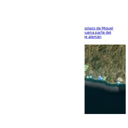
El conjunto de Luis García se adelantó con un golazo de Miguel
Sierra y ofreció buenas sensaciones durante buena parte del
encuentro, pero acabó cediendo ante el empuje alemán
08.08.2026