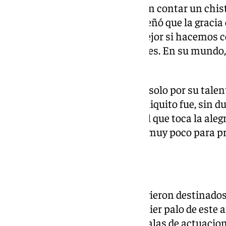
Él podía tardar cinco minutos en contar un chis
ahí radicaba su magia. Nos enseñó que la gracia
en el destino, y que la vida es mejor si hacemo
bajando unas escaleras invisibles. En su mundo,
propio ritmo y elegancia.
A nivel humano, era querido no solo por su talen
humildad y calidez personal. Chiquito fue, sin d
humor más puro y genuino es el que toca la alegría
y que muchas veces, hace falta muy poco para pr
Trayectoria
Sus grandes logros fueron estuvieron destinados
flamenco. Ahí dominaba cualquier palo de este arte
por el mundo entero llenando salas de actuaciones