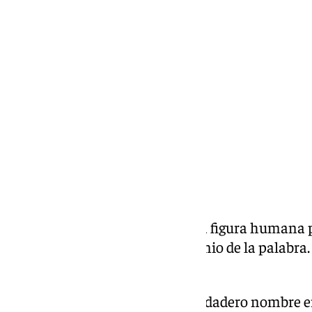
Miguel Alfonso
lunes, 11 noviembre 2024, 17:28
Compartir:
Hace siete años se apagaba una figura humana p
inmortalidad. Nos dejaba un genio de la palabra.
aquel genio que marcó una era.
Chiquito de la Calzada
, cuyo verdadero nombre e