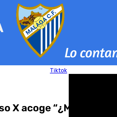
Tiktok
onso X acoge “¿Me ves?» 