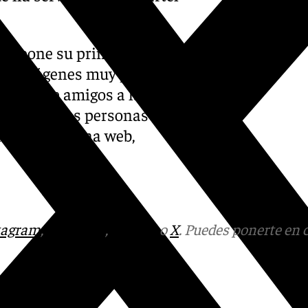
ue supone su primera
egan imágenes muy portuenses,
charla de amigos a las
lle Luna. Las personas
ién a su página web,
tagram
,
Facebook
,
Tik Tok
o
X
. Puedes ponerte en 