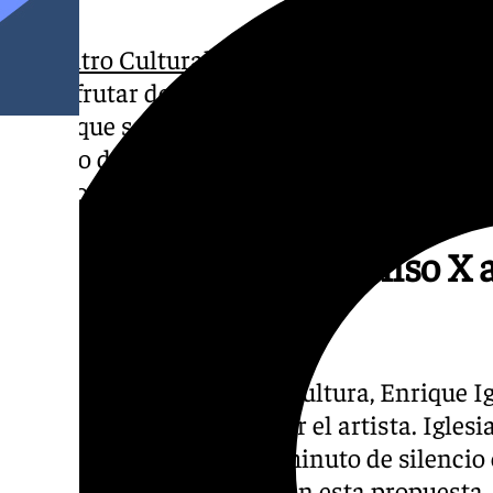
El Centro Cultural Alfonso X “El Sabio”
(Larg
de disfrutar de la serie pictórica “¿Me ves?
Lores que se puede visitar, con entrada libre
horario de lunes a viernes, de 11.00 a 13.30 h.
sábados de 11.00 a 13.30 h.
El Centro Cultural Alfonso X 
Fernando Lores
El teniente de alcalde de Cultura, Enrique I
iniciativa acompañado por el artista. Igles
intervención solicitó un minuto de silencio
de la DANA, subrayó que en esta propuesta, 