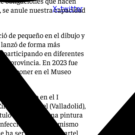
de obligaciones que hacen
X-twitter
, se anule nuestra capacidad
ció de pequeño en el dibujo y
e lanzó de forma más
, participando en diferentes
 la provincia. En 2023 fue
para exponer en el Museo
ercer premio en el I
ar, en Peñafiel (Valladolid),
ítulo “¿Me ves?”, una pintura
confeccionada por el mismo
e ha servido para el cartel