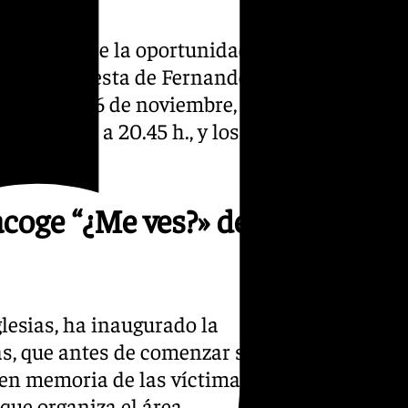
a, 89) ofrece la oportunidad
”, una propuesta de Fernando
, hasta el 16 de noviembre, en
 y de 17.00 a 20.45 h., y los
acoge “¿Me ves?» de
glesias, ha inaugurado la
ias, que antes de comenzar su
 en memoria de las víctimas
que organiza el área