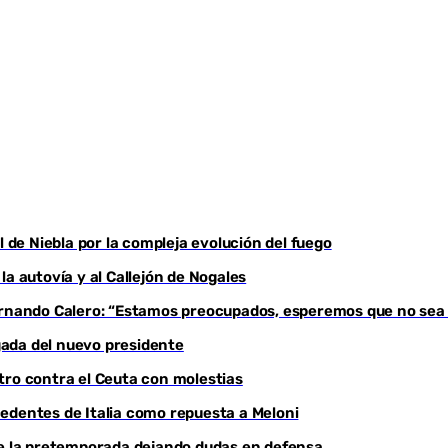
Youtube
l de Niebla por la compleja evolución del fuego
a autovía y al Callejón de Nogales
Fernando Calero: “Estamos preocupados, esperemos que no sea
egada del nuevo presidente
tro contra el Ceuta con molestias
edentes de Italia como repuesta a Meloni
de la pretemporada dejando dudas en defensa