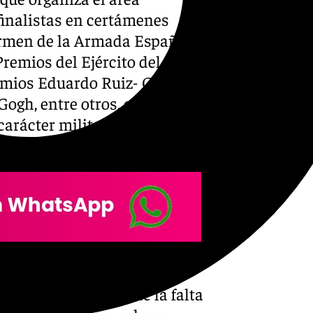
finalistas en certámenes
armen de la Armada Española,
remios del Ejército del Aire y
emios Eduardo Ruiz- Gollury,
ogh, entre otros, en una
arácter militar o histórico,
de 19 cuadros, en técnicas
reivindica sutilmente la falta