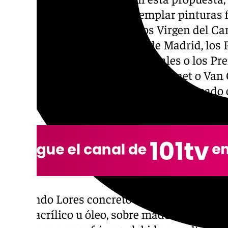
municipal, se pueden contemplar pinturas 
nacionales como los Premios Virgen del C
colgadas en el Museo Naval de Madrid, los P
del Espacio, Menciones Especiales o los Pr
además de reproducciones de Monet o Van G
serie en la que destacan temas de marcado c
junto a paisajes urbanos o marinas.
Fernando Lores concretó que esta colección 
como acrílico u óleo, sobre madera o lienzo, 