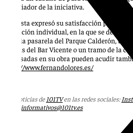
anunciador de la iniciativa.
El artista expresó su satisfacción por la q
exposición individual, en la que se despli
como la pasarela del Parque Calderón, una 
puertas del Bar Vicente o un tramo de la ca
interesadas en su obra pueden acudir tamb
https://www.fernandolores.es/
Más noticias de
101TV
en las redes sociales:
Ins
correo
informativos@101tv.es