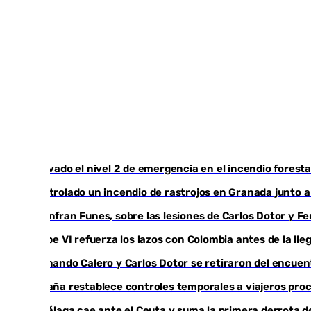
Activado el nivel 2 de emergencia en el incendio foresta
Controlado un incendio de rastrojos en Granada junto a l
Juanfran Funes, sobre las lesiones de Carlos Dotor y 
Felipe VI refuerza los lazos con Colombia antes de la ll
Fernando Calero y Carlos Dotor se retiraron del encuen
España restablece controles temporales a viajeros proc
El Málaga cae ante el Ceuta y suma la primera derrota 