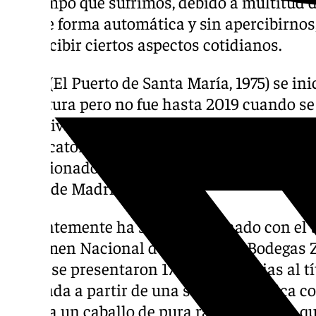
de tiempo que sufrimos, debido a multitud 
que, de forma automática y sin apercibirnos
de percibir ciertos aspectos cotidianos.
Lores (El Puerto de Santa María, 1975) se ini
la pintura pero no fue hasta 2019 cuando s
intensiva al mundo de los lienzos y pinceles
convocatorias y concursos, dentro y fuera de
seleccionado, por tercer año consecutivo, 
Naval de Madrid.
Recientemente ha sido galardonado con el t
Certamen Nacional de Pintura de Bodegas Zif
al que se presentaron 175 obras, gracias al t
realizada a partir de una serie fotográfica 
Lores a un caballo de pura raza española, qu