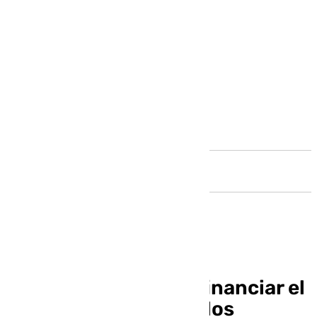
Andalucía
El Gobierno estudia financiar el
gasto de autobús de los