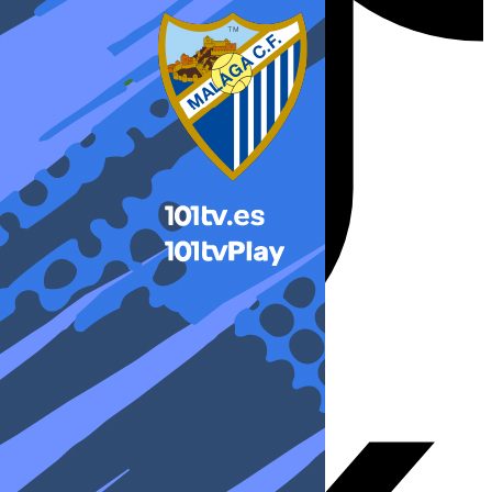
X-twitter