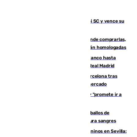
El Málaga es muy superior al Al-Arabi SC y vence su
primer encuentro de pretemporada
Gafas para el eclipse solar 2026: dónde comprarlas,
dónde conseguirlas y cómo saber si están homologadas
Vinícius Júnior seguirá vestido de blanco hasta
2032 tras cerrar su renovación con el Real Madrid
Rodrigo negocia su fichaje por el Barcelona tras
romper con el Madrid y revoluciona el mercado
El Rey traslada a Vivas su respaldo y "promete ir a
Ceuta" después de la crisis migratoria
El primer ciclo de las carreras de caballos de
Sanlúcar arranca este sábado con 27 pura sangres
Continúan los cierres de parques caninos en Sevilla: