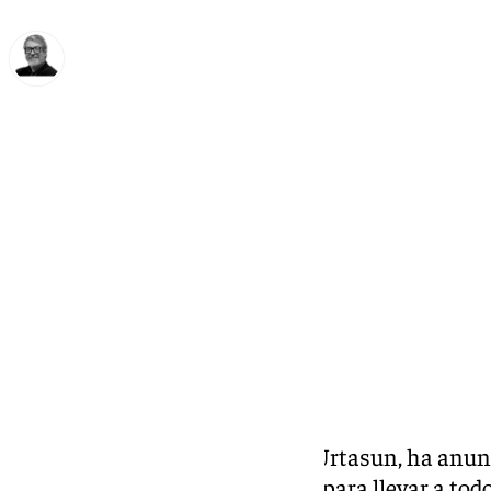
Francisco Marmolejo
sábado, 12 octubre 2024, 20:23
Compartir:
El ministro de Cultura, Ernest Urtasun, ha anu
sufragar los gastos del autobús para llevar a todo