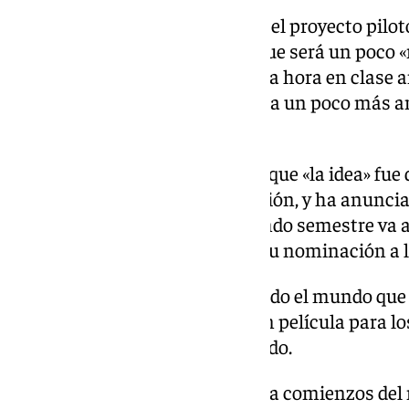
Según ha explicado el ministro, el proyecto pilo
a ver una película al cine sino que será un poco
deberán trabajar la película «una hora en clase a
después de verla». «Será una cosa un poco más a
la película», ha precisado.
Además,
Urtasun
ha desvelado que «la idea» fue 
se lo propuso en una conversación, y ha anunciad
para la fase piloto en este segundo semestre va 
de animación que dio a Berger su nominación a l
«Creo que es una película que todo el mundo que 
genera entusiasmo. Es una gran película para lo
pequeños también», ha destacado.
El ministro de Cultura anunció a comienzos del