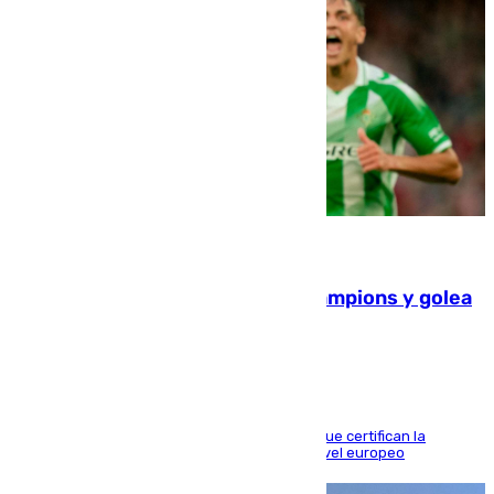
06.08.2026
El Betis supera el examen de Champions y golea
al Arsenal en Dublín (1-3)
Riquelme, Deossa y Fornals firman los tantos que certifican la
superioridad bética ante un rival de máximo nivel europeo