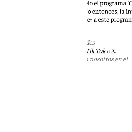
programa que toma como modelo el programa ‘Col
en Francia desde 1994. Según dijo entonces, la 
asignar una partida «importante» a este progra
Generales del Estado.
Más noticias de
101TV
en las redes
sociales:
Instagram
,
Facebook
,
Tik Tok
o
X
.
Puedes ponerte en contacto con nosotros en el
correo
informativos@101tv.es
Tags:
Últimas noticias