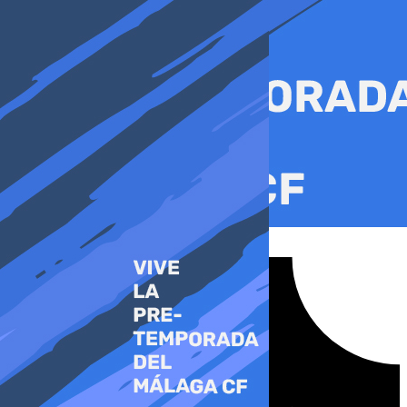
Ir
al
contenido
Tiktok