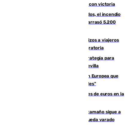
El Granada cierra su puesta a punto con victoria
Un mes de la tragedia de Los Gallardos, el incendio
que acabó con la vida de 14 personas y arrasó 5.200
hectáreas
España establece controles fronterizos a viajeros
procedentes de Italia por la presión migratoria
El Ayuntamiento desarrolla una estrategia para
recuperar la identidad patrimonial de Sevilla
España e Italia garantizan a la Unión Europea que
sus controles fronterizos son "temporales"
Sevilla ha invertido más de 6 millones de euros en la
transformación de su casco histórico
Susto en Marbella: un atún de gran tamaño sigue a
un bañista hasta la orilla de la playa y queda varado