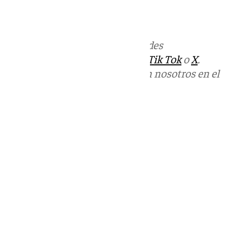
Más noticias de
101TV
en las redes
sociales:
Instagram
,
Facebook
,
Tik Tok
o
X
.
Puedes ponerte en contacto con nosotros en el
correo
informativos@101tv.es
Tags:
Últimas noticias