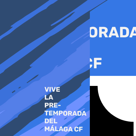
Ir
al
contenido
Tiktok