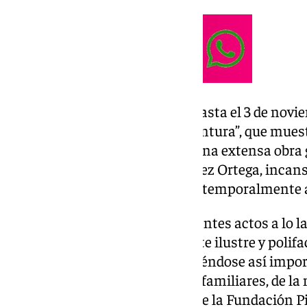
El Hospitalito
acoge también hasta el 3 de novi
momento en la historia de la pintura”, que mues
Enrique Ochoa
(1891 – 1979), y una extensa obra 
colección de José Manuel Estévez Ortega, incans
de la obra de Ochoa, que la cede temporalmente a
De esta forma, a través de diferentes actos a lo l
conocer en su ciudad natal a este ilustre y poli
“El Pintor de la Música”, difundiéndose así impo
Ayuntamiento por parte de sus familiares, de la
Estévez Rodríguez, Presidente de la Fundación P