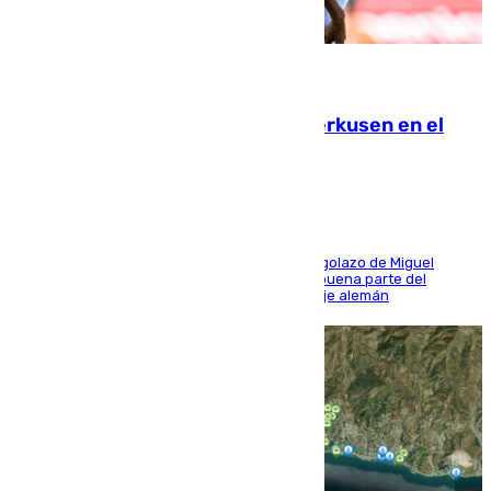
08.08.2026
El Sevilla se desinfla ante el Leverkusen en el
último ensayo (1-2)
El conjunto de Luis García se adelantó con un golazo de Miguel
Sierra y ofreció buenas sensaciones durante buena parte del
encuentro, pero acabó cediendo ante el empuje alemán