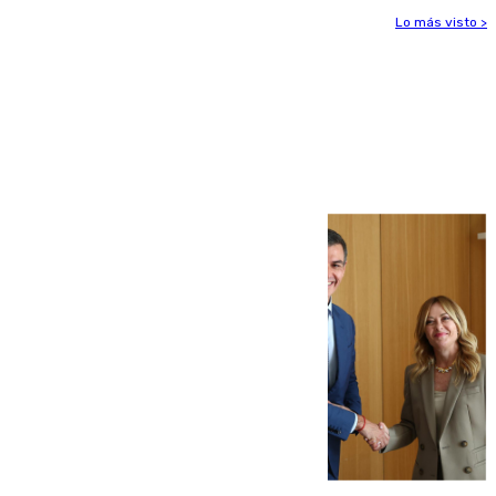
Lo más visto >
Más noticias
Ver más >