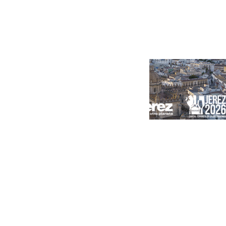
Portada
Andalucía
Sevilla
Málaga
Granada