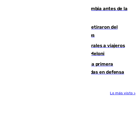
Felipe VI refuerza los lazos con Colombia antes de la
llegada del nuevo presidente
Fernando Calero y Carlos Dotor se retiraron del
encuentro contra el Ceuta con molestias
España restablece controles temporales a viajeros
procedentes de Italia como repuesta a Meloni
El Málaga cae ante el Ceuta y suma la primera
derrota de la pretemporada dejando dudas en defensa
Lo más visto >
Más noticias
Ver más >