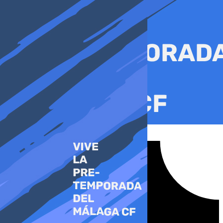
Ir
al
contenido
Tiktok