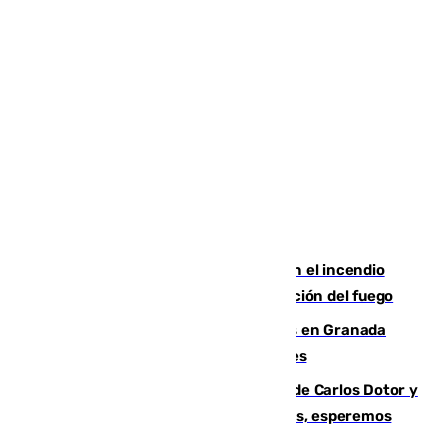
Activado el nivel 2 de emergencia en el incendio
forestal de Niebla por la compleja evolución del fuego
Controlado un incendio de rastrojos en Granada
junto a la autovía y al Callejón de Nogales
Juanfran Funes, sobre las lesiones de Carlos Dotor y
Fernando Calero: “Estamos preocupados, esperemos
que no sea nada”