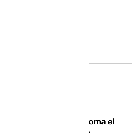
Andalucía
El PP de El Puerto retoma el
ciclo de Conferencias