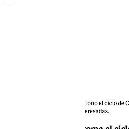
Miguel Alfonso
miércoles, 23 octubre 2024, 08:42
Compartir:
El
PP de El Puerto
retoma este otoño el ciclo de 
abierto a todas las personas interesadas.
El PP de El Puerto retoma el cic