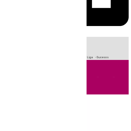
HOY
|
Fútbol
Primera División
Crisis Migratoria en Ceuta
LaLiga
Sucesos
Andalucía