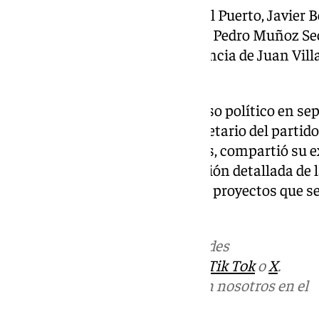
El secretario general del PP de El Puerto, Javier B
entrada libre y gratuita, en calle Pedro Muñoz Se
supone contar con una conferencia de Juan Villar
lengua, como apertura del ciclo.
NNGG de El Puerto
inició el curso político en s
José Ignacio González, vicesecretario del partid
concejal de Juventud y Deportes, compartió su 
parlamentario y ofreció una visión detallada de l
puesto en marcha, así como los proyectos que s
años.
Más noticias de
101TV
en las redes
sociales:
Instagram
,
Facebook
,
Tik Tok
o
X
.
Puedes ponerte en contacto con nosotros en el
correo
informativos@101tv.es