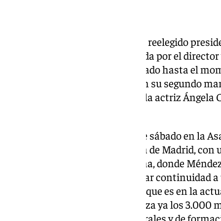
Fernando Méndez-Leite ha sido reelegido preside
donde la candidatura encabezada por el director
votos, el mayor respaldo registrado hasta el mom
institución. Le acompañarán en su segundo mand
como vicepresidente primero y la actriz Ángela
segunda.
La votación ha tenido lugar este sábado en la A
celebrada en el Teatro La Latina de Madrid, con 
la notaria Eva Fernández Medina, donde Méndez
presentó a la reelección «para dar continuidad a
modernización de la Academia, que es en la actua
continua renovación, que alcanza ya los 3.000 
actividades informativas, culturales y de formac