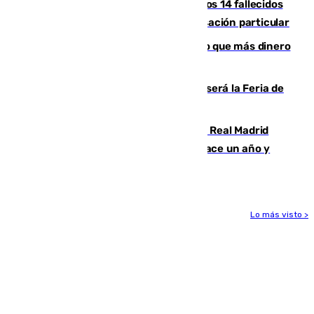
La Justicia ofrece a las familias de los 14 fallecidos
en el incendio de Los Gallardos ser acusación particular
Juanlu Sánchez, el sexto canterano que más dinero
deja en las arcas del Sevilla
Talleres, escape room y música: así será la Feria de
la Juventud Cofrade de Málaga
El fichaje más caro de la historia del Real Madrid
costaba 105 millones de euros menos hace un año y
jugaba en Leganés
Lo más visto >
Más noticias
Ver más >