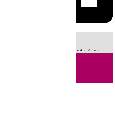
HOY
|
Fútbol
Primera División
Crisis Migratoria en Ceuta
Incendios
Sucesos
Andalucía