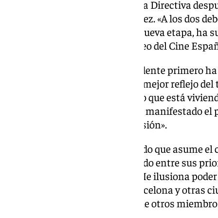
Rafael Portela, «que deja la Junta Directiva des
eficaz dedicación», y Susi Sánchez. «A los dos debo
señalado. Entre los retos de la nueva etapa, ha 
desarrollo del proyecto del Museo del Cine Españ
Por su parte, el nuevo vicepresidente primero h
de una salud inmejorable. Es el mejor reflejo del 
integrantes y del gran momento que está viviend
como fuera de nuestro país», ha manifestado el 
asumir el cargo «con mucha ilusión».
Asimismo, Cervantes ha indicado que asume el c
aportar lo máximo» y ha señalado entre sus prio
la Academia fuera de Madrid. «Me ilusiona pode
actividades desde la sede de Barcelona y otras c
descentralizar la Academia y que otros miembro
asegurado la actriz.