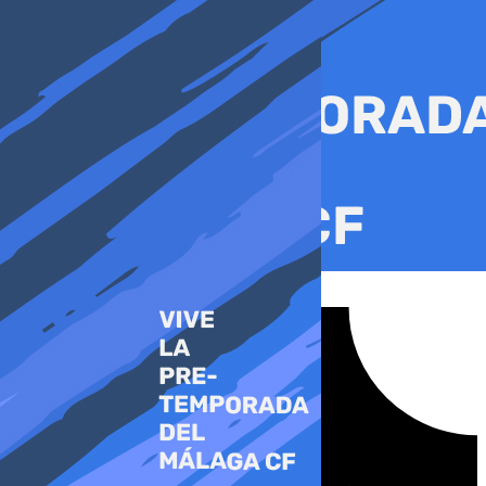
Ir
al
contenido
Tiktok