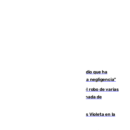
El acalde de Niebla cree que el incendio que ha
afectado a dos aldeas se originó "por una negligencia"
Golpe cofrade en Jaén: investigan el robo de varias
joyas de la Virgen de la Fuensanta Coronada de
Alcaudete
Con Málaga exige duplicar los Puntos Violeta en la
Feria de Málaga