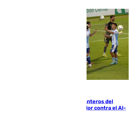
06.08.2026
Ya se han estrenado los tres delanteros del
Málaga: Eneko Jauregui, bigoleador contra el Al-
Arabi SC