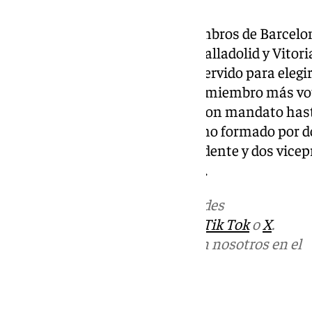
La Asamblea, en la que los miembros de Barcelo
Compostela, Sevilla, Valencia, Valladolid y Vitor
videoconferencia, también ha servido para elegir
Comisiones de Especialidad. El miembro más vot
ser vocal en la Junta Directiva con mandato has
de los componentes de un órgano formado por do
quince especialidades, un presidente y dos vic
la Academia en un comunicado.
Más noticias de
101TV
en las redes
sociales:
Instagram
,
Facebook
,
Tik Tok
o
X
.
Puedes ponerte en contacto con nosotros en el
correo
informativos@101tv.es
Tags: