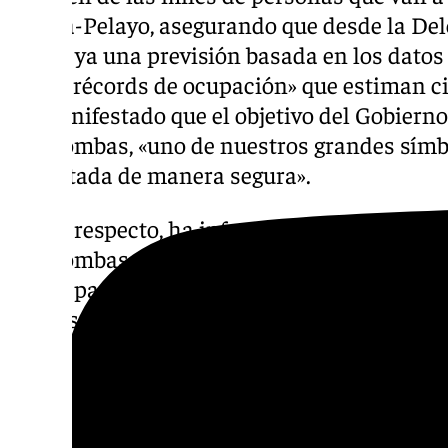
García-Pelayo, asegurando que desde la De
hecho ya una previsión basada en los datos
«batió récords de ocupación» que estiman ci
ha manifestado que el objetivo del Gobiern
zambombas, «uno de nuestros grandes símb
disfrutada de manera segura».
A este respecto, ha informado que «a día de
zambombas que se encuentran en distintas f
el año pasado se registraron un total de 43
que los expedientes «se van cerrando cada 15
quedan muchas quincenas hasta finales de
que llegaremos, evidentemente, como el añ
aproximado, viendo cómo se produjo la solic
verdad que a día de hoy el número de zambo