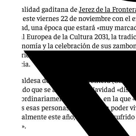
La localidad gaditana de
Jerez de la Fronter
oficial este viernes 22 de noviembre con el
Navidad, una época que estará «muy marcad
Capital Europea de la Cultura 2031, la tradic
gastronomía y la celebración de sus zambom
solidaridad, con un especial recuerdo a los
Valencia.
La alcaldesa de Jerez de la Frontera (Cádiz)
afirmado que se afronta una Navidad «distin
«extraordinariamente solidaria», en la que 
a todas esas personas que no van a poder vi
especialmente este año, porque han sufrido
DANA».