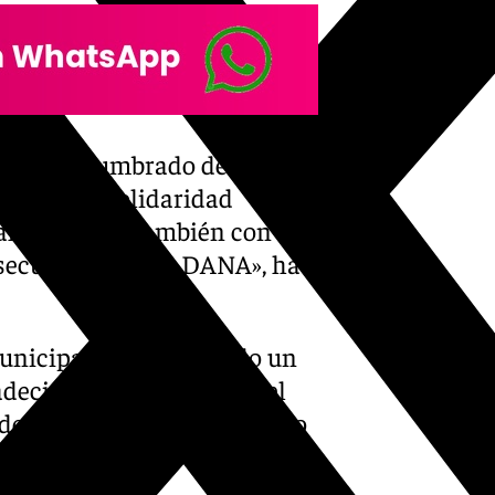
ón del alumbrado de la
n lazo de solidaridad
valenciano, y también con
secuencias de la DANA», ha
nicipal, ha presentado un
deciendo la presencia del
de representantes del tejido