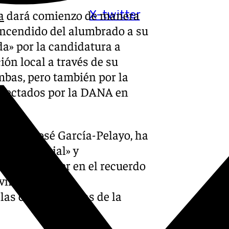
a
dará comienzo de manera
X-twitter
 encendido del alumbrado a su
a» por la candidatura a
ión local a través de su
bas, pero también por la
 afectados por la DANA en
, María José García-Pelayo, ha
ta y especial» y
«vamos a tener en el recuerdo
vir la Navidad,
 las consecuencias de la