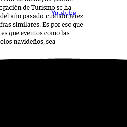
legación de Turismo se ha
Youtube
 del año pasado, cuando Jerez
fras similares. Es por eso que
o es que eventos como las
olos navideños, sea
 hoy» hay 35 expedientes de
ases de autorización, y que
. No obstante, ha apuntado
 días», por lo tanto «todavía
 diciembre». «Entendemos
o pasado, a un número
itud del año pasado, pero es
mbas solicitadas está en el