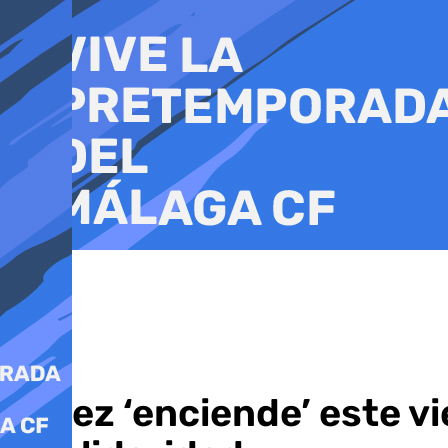
Ir
al
contenido
Jerez ‘enciende’ este v