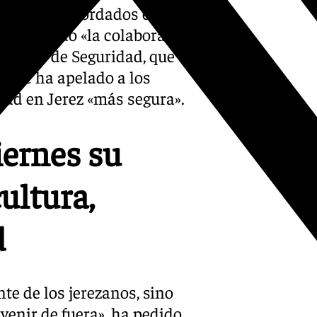
 aspectos abordados en la
gradeciendo «la colaboración
Fuerzas de Seguridad, que
o que ha apelado a los
idad en Jerez «más segura».
iernes su
ultura,
d
e de los jerezanos, sino
venir de fuera», ha pedido