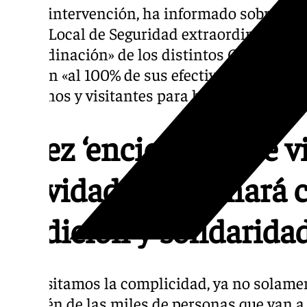
En su intervención, ha informado sobre los
Junta Local de Seguridad extraordinaria, a
y coordinación» de los distintos Cuerpos y 
estarán «al 100% de sus efectivos», al tiemp
jerezanos y visitantes para hacer de la Nav
Jerez ‘enciende’ este v
Navidad, que aunará c
tradición y solidarida
«Necesitamos la complicidad, ya no solament
también de las miles de personas que van a 