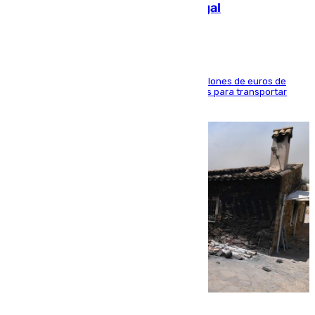
de 2.000 migrantes de forma ilegal
La organización habría obtenido más de 24 millones de euros de
beneficio y utilizaba las mismas embarcaciones para transportar
droga a Argelia y personas de vuelta