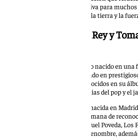
al mismo tiempo resulta atractiva para muchos 
abierta que refleja la esencia de la tierra y la fue
Fernando Soto, Mara Rey y Toma
‘los balcones de Lola’
Fernando Soto, cantaor jerezano nacido en una fam
internacionalmente, participando en prestigiosos
fusión de estilos han sido reconocidos en su álbu
combinó flamenco con influencias del pop y el ja
Por su parte, Mara Rey, aunque nacida en Madrid
flamencas jerezanas. Hija y hermana de reconoc
escenario con figuras como Miguel Poveda, Los 
talento brilló en escenarios de renombre, adem