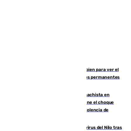
¿Qué puede pasar si no te proteges bien para ver el
eclipse?: los expertos alertan de lesiones permanentes
de retina
Moreno condena el último crimen machista en
Benahavís mientras el Gobierno mantiene el choque
con la Junta por las competencias de violencia de
género
Málaga refuerza la vigilancia por el virus del Nilo tras