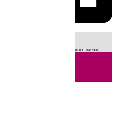
HOY
|
Fútbol
Primera División
Crisis Migratoria en Ceuta
Sucesos
Incendios
Andalucía