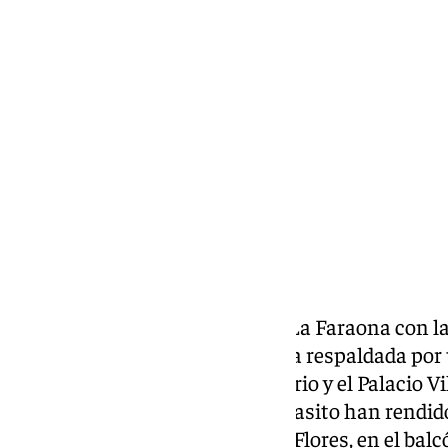
Lynx Devs
martes, 11 febrero 2025, 10:14
Compartir:
Jerez de la Frontera
recuerda a La Faraona con la
Balcones de Lola’. Una iniciativa respaldada por
congregado en la calle Consistorio y el Palacio V
Fernando Soto, Mara Rey y Tomasito han rendid
único a la artista jerezana Lola Flores, en el bal