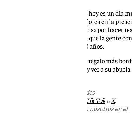
«Para la familia González Flores hoy es un día 
bonito», ha expresado Rosario Flores en la prese
se ha mostrado «muy emocionada» por hacer real
contar con «un rinconcito» para que la gente co
artística que ya suma más de 30 años.
Así, ha dicho que para ella es «el regalo más bon
cuando los tenga, puedan venir y ver a su abuela 
a todos».
Más noticias de
101TV
en las redes
sociales:
Instagram
,
Facebook
,
Tik Tok
o
X
.
Puedes ponerte en contacto con nosotros en el
correo
informativos@101tv.es