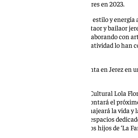
espectáculo en honor a Lola Flores en 2023.
Tomasito, con su inconfundible estilo y energía a
una actuación memorable. Cantaor y bailaor jere
flamenco con otros géneros, colaborando con ar
Rosario Flores. Su carisma y creatividad lo han c
flamenco actual.
El ‘planeta Flores’ se implanta en Jerez en
a la familia de Lola Flores
El proyecto cultural del Centro Cultural Lola Fl
dedicado a la artista jerezana, contará el próx
permanente en la que se homenajeará la vida y la
‘planeta Flores’ en el que habrá espacios dedica
Pescaílla’, a Carmen Flores, y a los hijos de ‘La Fa
Rosario.