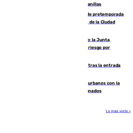
detectar un mosquito positivo en Campanillas
Málaga-Ceuta: cuarto compromiso de pretemporada
de los blanquiazules en busca del Trofeo de la Ciudad
Autónoma
Málaga, en alerta por el virus del Nilo: la Junta
decreta Campanillas como zona de alto riesgo por
varios casos recientes
El Gobierno registra 1.342 menores tras la entrada
masiva del pasado 30 de julio
Cádiz despide seis «puntos negros» urbanos con la
orden de retirada para quioscos abandonados
Lo más visto >
Más noticias