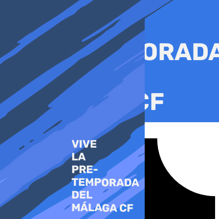
Ir
al
contenido
Tiktok