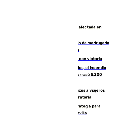
Incendios de Castellón: la superficie afectada en
Tírig roza las 400 hectáreas
Muere un peatón tras ser atropellado de madrugada
en la carretera A-7 a su paso por Málaga
El Granada cierra su puesta a punto con victoria
Un mes de la tragedia de Los Gallardos, el incendio
que acabó con la vida de 14 personas y arrasó 5.200
hectáreas
España establece controles fronterizos a viajeros
procedentes de Italia por la presión migratoria
El Ayuntamiento desarrolla una estrategia para
recuperar la identidad patrimonial de Sevilla