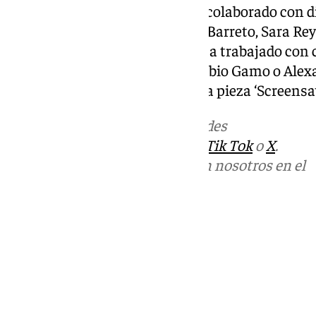
Como bailarina y performer ha colaborado con d
Nibia Pastrana Santiago, Dario Barreto, Sara Re
diversos contextos artísticos. Ha trabajado co
Salazar, Masu Fajardo, Jesús Rubio Gamo o Alex
actualmente sigue en gira con la pieza ‘Screensav
Más noticias de
101TV
en las redes
sociales:
Instagram
,
Facebook
,
Tik Tok
o
X
.
Puedes ponerte en contacto con nosotros en el
correo
informativos@101tv.es
Tags:
Últimas noticias