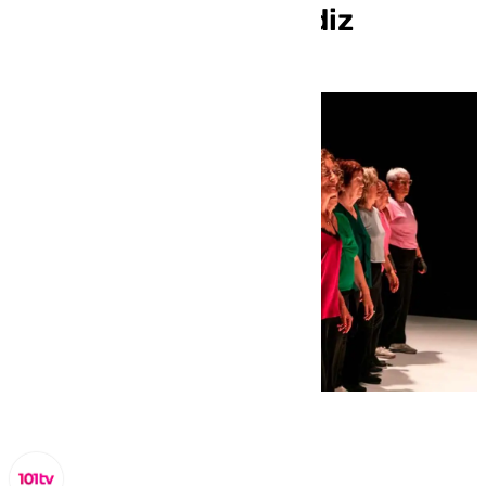
‘Principiantes’ en Cádiz