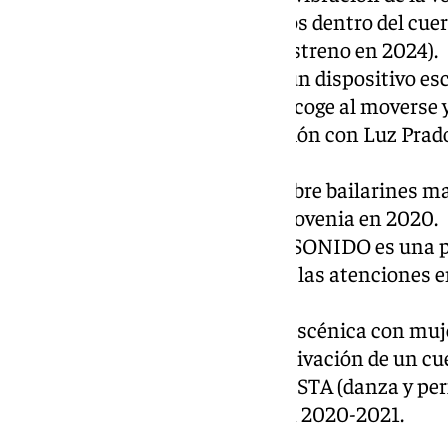
relacionarse con sonidos ocultos dentro del cue
acto plural y fantasmagórico (estreno en 2024).
UN MISMO MOVIMIENTO es un dispositivo escéni
memoria involuntaria que se recoge al moverse y 
música y la danza en colaboración con Luz Prad
EAAC de Castellón.
DANCE, NO GOAL una pieza sobre bailarines may
post-moderna estrenado en Eslovenia en 2020.
ESTO NO ES UNA PRUEBA DE SONIDO es una piez
cuerpo al moverse desplazando las atenciones ent
y de la vista.
PRINCIPIANTES una práctica escénica con mujer
mayores de 60 años sobre la activación de un cue
programa de artes vivas LA CRESTA (danza y pe
Tenerife Espacio de las Artes en 2020-2021.