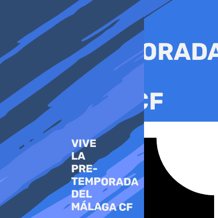
Ir
al
contenido
Tiktok