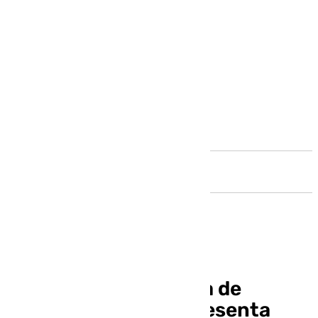
Andalucía
La danza comunitaria de
Carlota Mantecón presenta