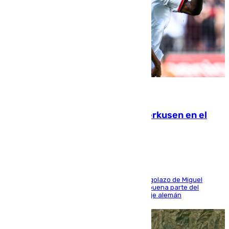
08.08.2026
El Sevilla se desinfla ante el Leverkusen en el
último ensayo (1-2)
El conjunto de Luis García se adelantó con un golazo de Miguel
Sierra y ofreció buenas sensaciones durante buena parte del
encuentro, pero acabó cediendo ante el empuje alemán