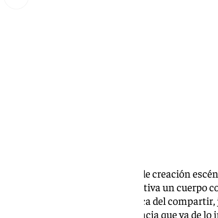
Miguel Alfonso
jueves, 5 septiembre 2024, 14:59
Compartir:
‘Principiantes’ es una práctica de creación esc
mayores de 65 años donde se activa un cuerpo c
convivencia. A partir de una ética del compartir,
movimiento hacia una experiencia que va de lo in