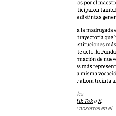
Lombo y Argentina, acompañados por el maestro 
emotiva actuación en la que participaron tambié
simbolizando el encuentro entre distintas gener
La celebración se prolongó hasta la madrugada 
reconocimiento colectivo a una trayectoria que 
Cristina Heeren en una de las instituciones más
enseñanza del flamenco. Con este acto, la Fun
con la excelencia artística, la formación de nuev
una de las expresiones culturales más represent
España, mirando al futuro con la misma vocación
inspiró sus primeros pasos hace ahora treinta a
Más noticias de
101TV
en las redes
sociales:
Instagram
,
Facebook
,
Tik Tok
o
X
.
Puedes ponerte en contacto con nosotros en el
correo
informativos@101tv.es