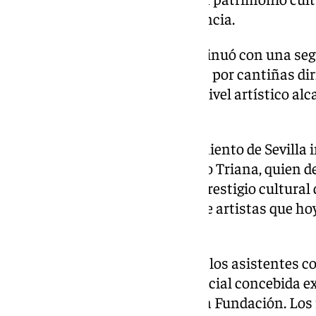
enseñanza rigurosa y de excelencia.
La programación artística continuó con una se
en esta ocasión una coreografía por cantiñas dir
que puso de manifiesto el alto nivel artístico al
Fundación.
En representación del Ayuntamiento de Sevilla 
de Fiestas Mayores y del Distrito Triana, quien d
Fundación Cristina Heeren al prestigio cultural 
fundamental en la formación de artistas que hoy
escenarios de todo el mundo.
Tras la clausura oficial del acto, los asistentes
disfrutar de una actuación especial concebida
los treinta años de historia de la Fundación. Lo