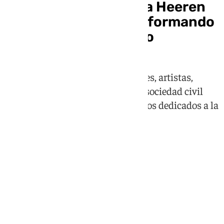
La Fundación Cristina Heeren
celebra tres décadas formando
al futuro del flamenco
La institución reunió a autoridades, artistas,
alumnado y representantes de la sociedad civil
para rendir homenaje a treinta años dedicados a la
cultura