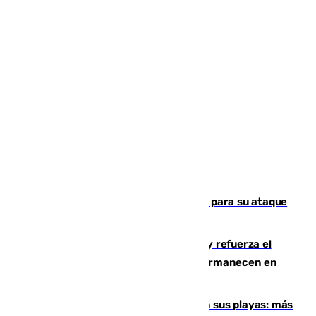
El Real Madrid ficha a Yan Diomande para su ataque
por 125 millones
El Gobierno instala duchas y baños y refuerza el
CETI para los miles de migrantes que permanecen en
Ceuta
Málaga corta la venta ambulante en sus playas: más