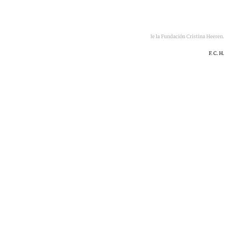
Imagen del espectáculo de la Fundación Cristina Heeren.
F. C. H.
África Okhiria
jueves, 25 junio 2026, 18:44
Compartir: