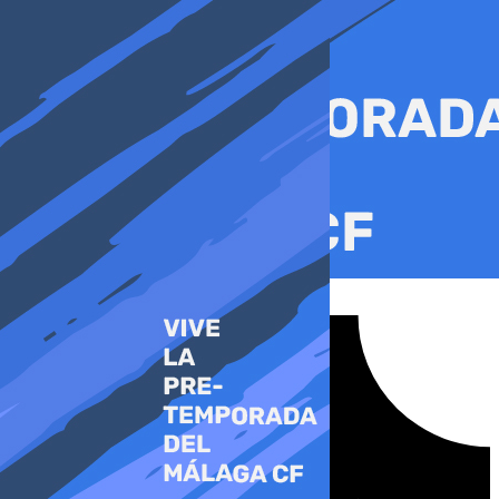
Ir
al
contenido
Tiktok