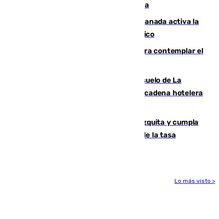
de 180 multas de la Policía por este tema
Un incendio junto a la autovía en Granada activa la
fase operativa 1 y obliga a cortar el tráfico
Iberia organiza un vuelo especial para contemplar el
eclipse total de Sol del 12 de agosto
Málaga vuelve a sacar a subasta el suelo de La
Térmica con el interés de que una gran cadena hotelera
presente su oferta
Vox exige a Sanz que paralice la mezquita y cumpla
los acuerdos firmados antes de hablar de la tasa
turística
Lo más visto >
Más noticias