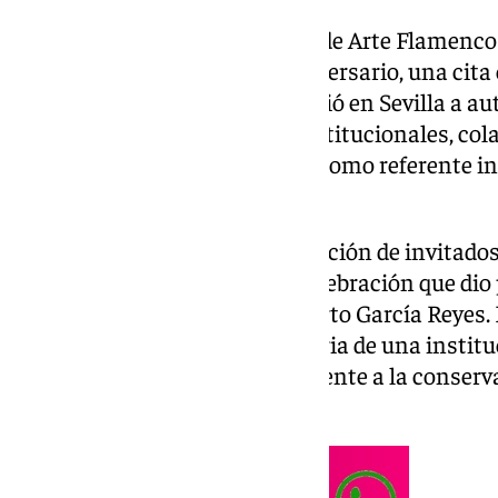
La Fundación Cristina Heeren de Arte Flamenco 
conmemorativo de su XXX Aniversario, una cita
reconocimiento y arte que reunió en Sevilla a au
exalumnos, representantes institucionales, col
entidad que se ha consolidado como referente in
promoción del flamenco.
La velada comenzó con la recepción de invitado
un ambiente de encuentro y celebración que dio p
por el periodista y escritor Alberto García Reyes
bienvenida, destacó la trayectoria de una instit
1996, ha contribuido decisivamente a la conserv
internacional del flamenco.