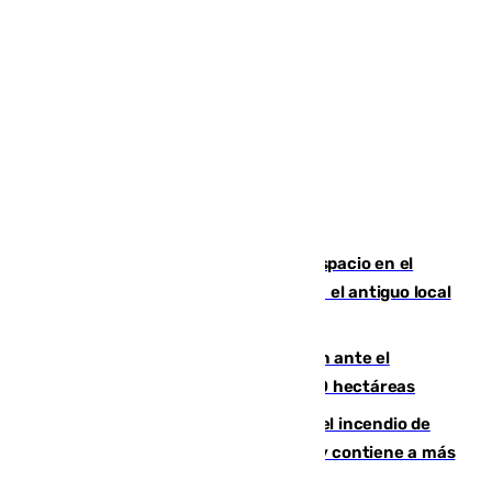
Las marca internacionales ganan espacio en el
Centro de Málaga: La Tagliatella abre en el antiguo local
de Vox Sports Bar
Moreno pide extremar la precaución ante el
incendio de Niebla, que supera las 4.000 hectáreas
340 personas más desalojadas por el incendio de
Niebla, que mantiene a 410 evacuadas y contiene a más
de 500 efectivos trabajando