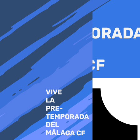
Ir
al
contenido
Tiktok