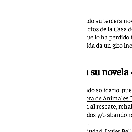
Laura Arcila Corté
s ha presentado su tercera no
acto que acogió ayer la Sala de Actos de la Casa 
historia de Scarlett, una joven que lo ha perdido
continuar adelante, pero cuya vida da un giro in
perrita callejera.
Laura Arcila presenta su novela
Se trata de una obra con trasfondo solidario, pue
se dona a la
Asociación Protectora de Animales D
entidad voluntaria que se dedica al rescate, reha
adopción de animales maltratados y/o abandon
cuidados a las colonias de gatos.
El teniente de alcalde de Gran Ciudad, Javier Bell