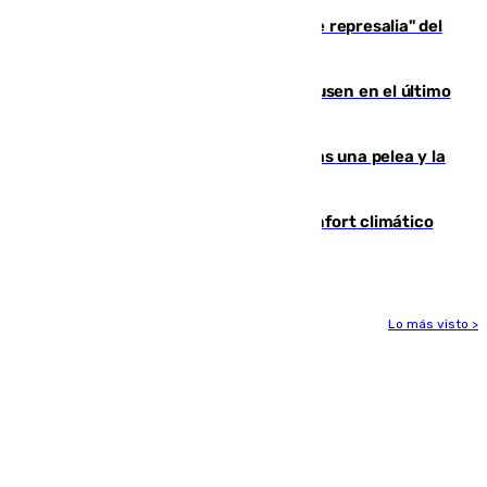
Italia responde ante las "medidas de represalia" del
Gobierno de Sánchez
El Sevilla se desinfla ante el Leverkusen en el último
ensayo (1-2)
Tensión en la prisión de Alhaurín tras una pelea y la
incautación de un punzón
Málaga contabiliza 148 zonas de confort climático
para enfrentar las altas temperaturas
Lo más visto >
Más noticias
Ver más >