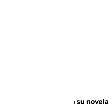
Andalucía
Laura Arcila presenta su novela
«Huellas&Flores