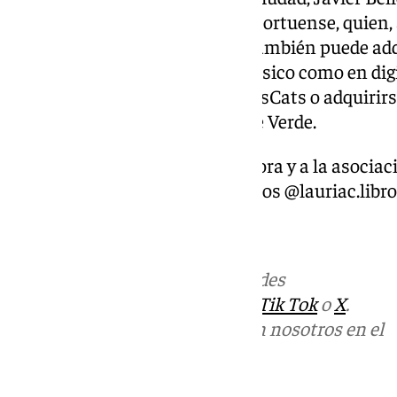
iniciativa de la joven escritora portuense, quien,
una firme trayectoria. El libro también puede adq
plataforma Amazon, tanto en físico como en digit
la Asociación Protectora DoritosCats o adquirir
Veterinario Almirante o el Brote Verde.
Quienes quieran seguir a la autora y a la asociac
Instagram, mediante los usuarios @lauriac.libro
Más noticias de
101TV
en las redes
sociales:
Instagram
,
Facebook
,
Tik Tok
o
X
.
Puedes ponerte en contacto con nosotros en el
correo
informativos@101tv.es