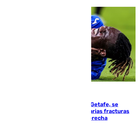
08.08.2026
Christantus Uche, delantero del Getafe, se
perderá toda la temporada por varias fracturas
en los ligamentos de su rodilla derecha