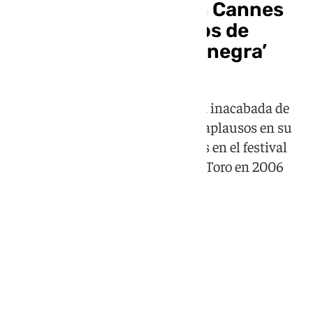
Los Javis conquistan Cannes
con más de 15 minutos de
ovación para ‘La bola negra’
La película, inspirada en una obra inacabada de
Lorca, recibió casi 20 minutos de aplausos en su
estreno en Cannes, solo superados en el festival
por 'El laberinto del fauno' de Del Toro en 2006