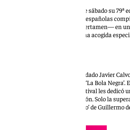
El Festival de Cannes cierra este sábado su 79ª e
papel destacado. Tres películas españolas compi
categoría más importante del certamen— en una e
internacional ha dispensado una acogida especi
propuestas venidas de España.
La ovación de los Javis
El mayor golpe de efecto lo han dado Javier Calv
como ‘los Javis’, con su película ‘La Bola Negra’.
pasado jueves, el público del festival les dedicó
más prolongada de toda la edición. Solo la supera,
certamen, ‘El laberinto del fauno’ de Guillermo 
minutos de aplausos.