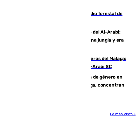
cruzar la frontera española
Huelva eleva a emergencia el incendio forestal de
Niebla
Juanfran Funes, sobre el duro juego del Al-Arabi:
“Por momentos nos hemos metido en una jungla y era
hasta peligroso”
Ya se han estrenado los tres delanteros del Málaga:
Eneko Jauregui, bigoleador contra el Al-Arabi SC
35 mujeres asesinadas por violencia de género en
España en este 2026: Andalucía y Málaga, concentran
el foco de la tragedia
Lo más visto >
Más noticias