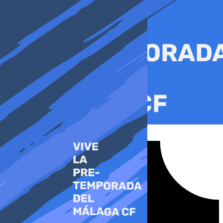
Ir
al
contenido
Tiktok