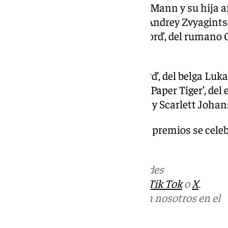
relato sobre el escritor Thomas Mann y su hija
posguerra; ‘Minotaur’, del ruso Andrey Zvyagint
a la Rusia contemporánea; y ‘Fjord’, del rumano 
Palma de Oro en 2007.
Completan las quinielas ‘Coward’, del belga Lu
Premio del Jurado en 2022—, y ‘Paper Tiger’, de
protagonizada por Adam Driver y Scarlett Johan
La gala de clausura y entrega de premios se celeb
Festivals de Cannes.
Más noticias de
101TV
en las redes
sociales:
Instagram
,
Facebook
,
Tik Tok
o
X
.
Puedes ponerte en contacto con nosotros en el
correo
informativos@101tv.es