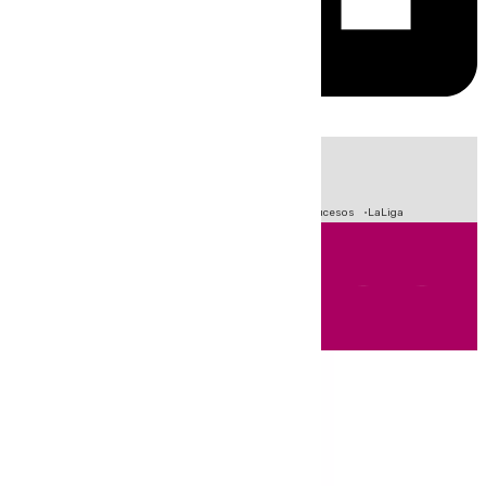
HOY
|
Fútbol
Primera División
Crisis Migratoria en Ceuta
Sucesos
LaLiga
Andalucía