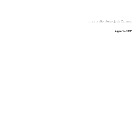
Los Javis saludan en la alfombra roja de Cannes.
Agencia EFE
101 TV
viernes, 22 mayo 2026, 15:21
Compartir: