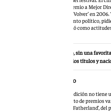
reconocido en Cannes con el premio a Mejor Dire
en 1999 y el de Mejor Guion por ‘Volver’ en 2006
prensa para hacer un llamamiento político, pid
«escudo» frente a lo que describió como actitudes
mundiales.
El palmarés se presenta abierto, sin una favorita
reparto de galardones entre varios títulos y nac
El resto del palmarés, abierto
Más allá del bloque español, la edición no tiene 
de Oro, lo que apunta a un reparto de premios va
valorados por la crítica figuran ‘Fatherland’, de