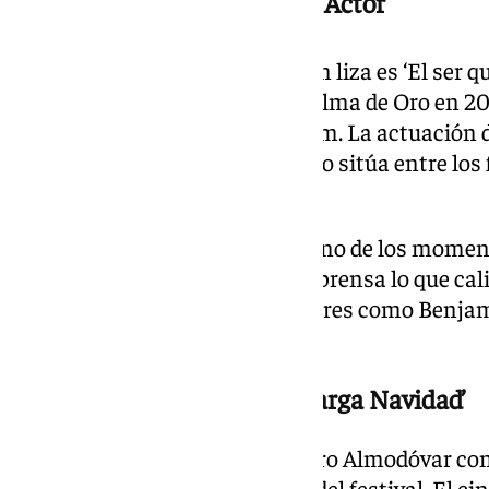
Bardem, candidato al Mejor Actor
La segunda película española en liza es ‘El ser qu
Sorogoyen —que ya optó a la Palma de Oro en 20
protagonizada por Javier Bardem. La actuación d
generalizados de la crítica, que lo sitúa entre lo
Actor.
Bardem también protagonizó uno de los moment
pantalla al criticar en rueda de prensa lo que cal
comportamiento tóxico» de líderes como Benja
Vladímir Putin.
Almodóvar regresa con ‘Amarga Navidad’
El triplete español lo cierra Pedro Almodóvar c
presencia en la Sección Oficial del festival. El 