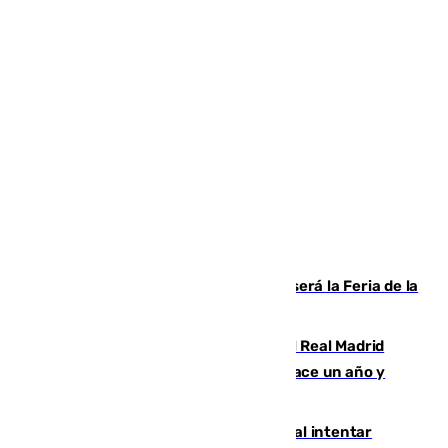
Talleres, escape room y música: así será la Feria de la
Juventud Cofrade de Málaga
El fichaje más caro de la historia del Real Madrid
costaba 105 millones de euros menos hace un año y
jugaba en Leganés
Ceuta suma 82 fallecidos en el mar al intentar