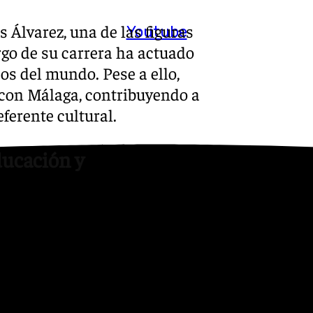
s Álvarez, una de las figuras
Youtube
argo de su carrera ha actuado
os del mundo. Pese a ello,
con Málaga, contribuyendo a
ferente cultural.
ducación y
iento será para el Teléfono
 importante labor de apoyo
 situación de
o esencial para quienes