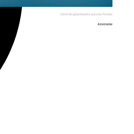
Cártel de galardonados para los Premios Málaga 2026
Ayuntamiento de Málaga