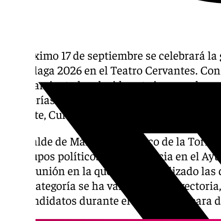
El próximo 17 de septiembre se celebrará la
de Málaga 2026 en el Teatro Cervantes. Con m
Ayuntamiento ha elegido este jueves a los 
categorías de Turismo, Empresa y Comercio,
Deporte, Cultura, Solidaridad, Educación y 
El alcalde de Málaga, Francisco de la Torre,
los grupos políticos con presencia en el A
una reunión en la que se han analizado las 
cada categoría se ha valorado la trayectoria,
los candidatos durante el último año para 