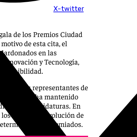
X-twitter
 gala de los Premios Ciudad
otivo de esta cita, el
galardonados en las
 Innovación y Tecnología,
Sostenibilidad.
 junto a los representantes de
yuntamiento, ha mantenido
distintas candidaturas. En
 los logros y la evolución de
determinar a los premiados.