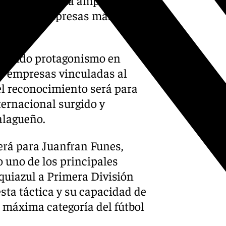
ayectoria y una amplia red de
na de las empresas más
ganando protagonismo en
ás empresas vinculadas al
el reconocimiento será para
ernacional surgido y
alagueño.
erá para Juanfran Funes,
o uno de los principales
quiazul a Primera División
esta táctica y su capacidad de
la máxima categoría del fútbol