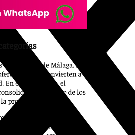
categorías
es económicos de Málaga. La
oferta hotelera convierten a
. En esta categoría, el
 consolidado como uno de los
la provincia.
premio recaerá en Grupo
 de la automoción y la