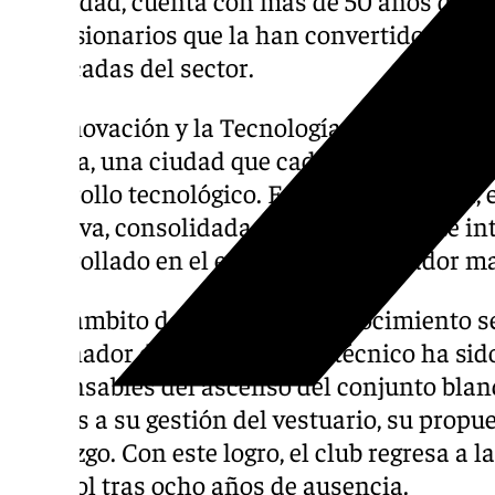
movilidad, cuenta con más de 50 años de tr
concesionarios que la han convertido en u
destacadas del sector.
La Innovación y la Tecnología continúan 
Málaga, una ciudad que cada vez atrae a m
desarrollo tecnológico. En esta modalidad, 
Aganova, consolidada como un referente int
desarrollado en el ecosistema innovador m
En el ámbito deportivo, el reconocimiento s
entrenador del Málaga CF. El técnico ha sid
responsables del ascenso del conjunto blan
gracias a su gestión del vestuario, su propu
liderazgo. Con este logro, el club regresa a 
español tras ocho años de ausencia.