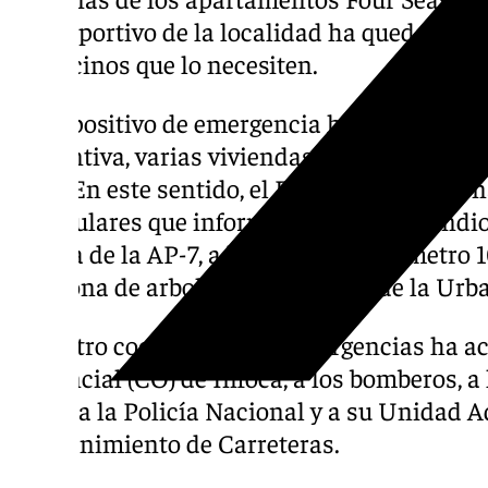
Polideportivo de la localidad ha quedado h
los vecinos que lo necesiten.
El dispositivo de emergencia ha desalojad
preventiva, varias viviendas de la zona del
Club. En este sentido, el EMA 112 ha gesti
particulares que informaban de un incendi
cuneta de la AP-7, a la altura del kilómetro 
una zona de arboleda, por la zona de la Ur
El centro coordinador de emergencias ha ac
Provincial (CO) de Infoca, a los bomberos, a l
Local, a la Policía Nacional y a su Unidad 
Mantenimiento de Carreteras.