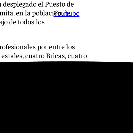
 desplegado el Puesto de
ita, en la población de
Youtube
ajo de todos los
rofesionales por entre los
stales, cuatro Bricas, cuatro
 de extinción (TEX), dos
il de Incendios Forestales
restales (Emif), un
bas.
dios: un helicóptero ligero,
pteros pesados, un
de carga en tierra, dos