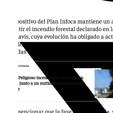
El dispositivo del Plan Infoca mantiene un
combatir el incendio forestal declarado en 
Benahavís, cuya evolución ha obligado a act
Situación Operativa 1, y a ordenar el desalo
viviendas de la zona.
NOTICIA RELACIONADA
Vídeo: Peligroso incendio por un coche en
llamas junto a un surtidor de gasolina en
Málaga
Cabe mencionar que la fase de emergencia, s