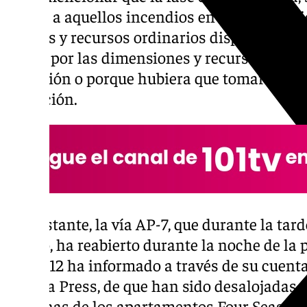
refiere a aquellos incendios en los que, pud
medios y recursos ordinarios disponibles e
activa por las dimensiones y recursos neces
extinción o porque hubiera que tomar medid
población.
No obstante, la vía AP-7, que durante la tar
tráfico, ha reabierto durante la noche de la
EMA 112 ha informado a través de su cuenta o
Europa Press, de que han sido desalojadas 
personas de los apartamentos Four Seasons. 