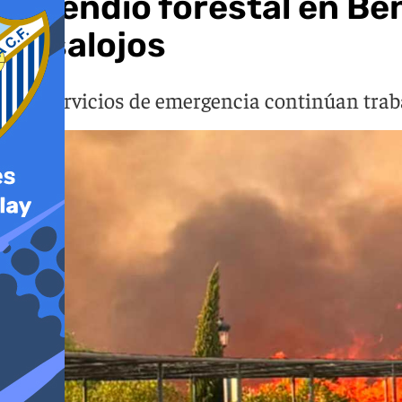
Incendio forestal en Be
desalojos
Los servicios de emergencia continúan traba