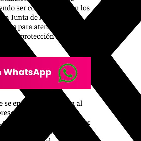
iendo ser controlados con los
n la Junta de Andalucía se
arios para atender la
as de protección a la
de se encontraba cortada al
 presente jornada. Además,
ficial de ‘X’, consultada por
de forma preventiva unas 96
Por su parte, el