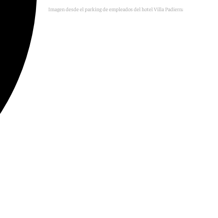
Imagen desde el parking de empleados del hotel Villa Padierna, en Marbella.
101TV