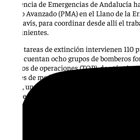
La Agencia de Emergencias de Andalucía ha
Mando Avanzado (PMA) en el Llano de la Erm
Benahavís, para coordinar desde allí el trab
intervinientes.
En las tareas de extinción intervienen 110 p
que se cuentan ocho grupos de bomberos fore
técnicos de operaciones (TOP), dos técnicos
agentes de medio ambiente, una Unidad Móv
(Umif), un Equipo de Mando de Incendios Fo
subdirector del COR/COP y cuatro autobom
El dispositivo aéreo está integrado por 13 me
tres helicópteros semipesados, dos heli- có
helicóptero de mando y control, dos aviones 