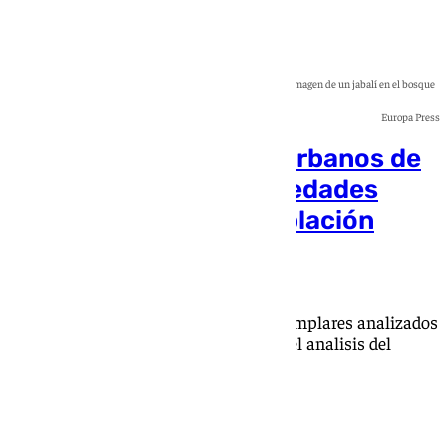
Imagen de un jabalí en el bosque
Europa Press
El 90% de los jabalíes urbanos de
Málaga portan enfermedades
infecciosas para la población
Antonio David Moyano
Más de uno de cada dos de los 800 ejemplares analizados
porta el virus de la Hepatitis E, según el analisis del
Colegio de Veterinarios de la UMA