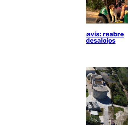
Incendio forestal en Benahavís: reabre
la A-P7 pero continúan los desalojos
Elena Lozano