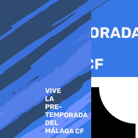
Ir
al
contenido
Tiktok