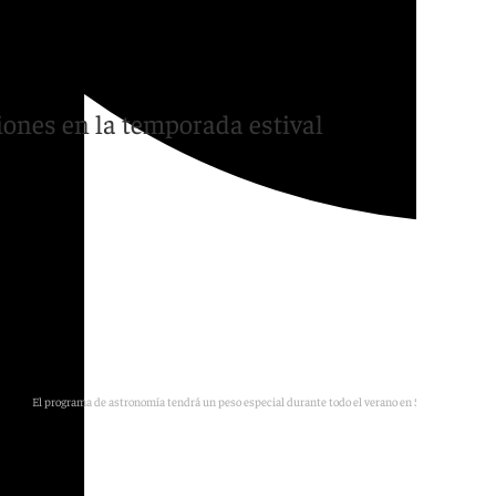
te sábado con música,
ciones en la temporada estival
El programa de astronomía tendrá un peso especial durante todo el verano en Sierra Nevada.
Cetursa