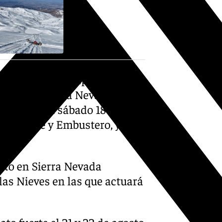
 de éxito en la apertura de la
 festival Sierra Nevada Cover
tinuidad el sábado 18 de julio
 Elegante y Embustero, y The
osto en Sierra Nevada
 las Nieves en las que actuará