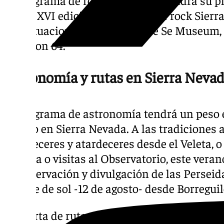
El programa de rock y montaña tendrá su pla
con la XVI edición del festival de rock Sier
las actuaciones, entre otros, de Se Museum,
Brighton 64.
Astronomía y rutas en Sierra Neva
El programa de astronomía tendrá un peso e
verano en Sierra Nevada. A las tradiciones 
amaneceres y atardeceres desde el Veleta, o d
Nevada o visitas al Observatorio, este vera
de observación y divulgación de las Perseidas
eclipse de sol -12 de agosto- desde Borreguil
La oferta de rutas y naturaleza resulta espe