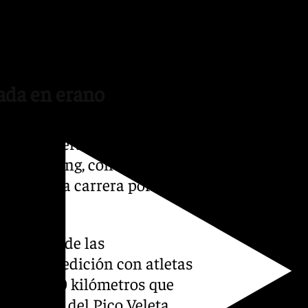
os de los recorridos más
a Laguna de las Yeguas o los
ada en erano
no las carreras por montaña
Sky Running, con el mítico
gosto- y la carrera por
 veterana de las
no su 42 edición con atletas
e a los 50 kilómetros que
iaciones del Pico Veleta.