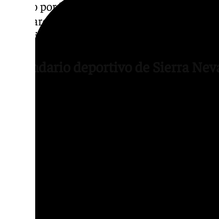
verano por la presencia de neveros en algun
populares como el ascenso al pico Veleta, l
Lagunillos de la Virgen.
Calendario deportivo de Sierra Nev
El calendario deportivo recupera este vera
con la primera edición de la Sierra Nevada 
Kilómetro Vertical de Sierra Nevada -22 de a
montaña con dos distancias -23 de agosto-.
La Subida Internacional Pico Veleta, la más
competiciones deportivas, alcanza este vera
procedentes de toda España para enfrentars
separan la ciudad de Granada con las inmed