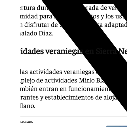
La apertura durante la temporada de veran
oportunidad para los empresarios y los usu
podrán disfrutar de una gran oferta adaptada
ha señalado Díaz.
Actividades veraniegas en Sierra N
Entre las actividades veraniegas que acoge
el complejo de actividades Mirlo Blanco y l
que también entran en funcionamiento este
restaurantes y establecimientos de alojami
Pradollano.
NOTICIA RELACIONADA