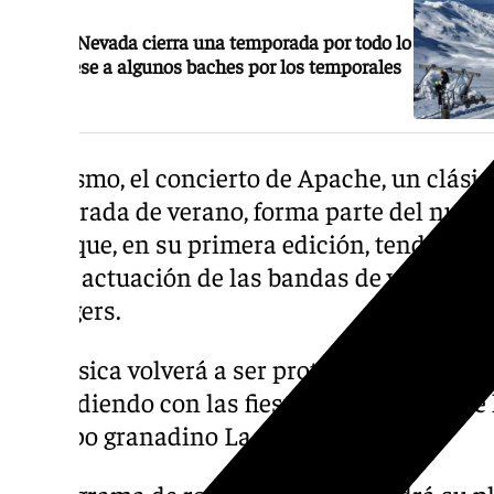
Sierra Nevada cierra una temporada por todo lo
alto pese a algunos baches por los temporales
Asimismo, el concierto de Apache, un clásico
temporada de verano, forma parte del nuevo
Band que, en su primera edición, tendrá con
con la actuación de las bandas de versiones
Changers.
La música volverá a ser protagonista en ag
coincidiendo con las fiestas de la Virgen de
el grupo granadino La Guardia.