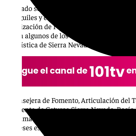
El sábado se activan los dos remontes de ve
Borreguiles y el telesilla Veleta, que traslad
urbanización de Pradollano hasta los 3.000
surgen algunos de los senderos de mayor riq
paisajística de Sierra Nevada.
La consejera de Fomento, Articulación del Te
presidenta de Cetursa Sierra Nevada, Rocío 
programación de actividades que ofrecerá l
los meses estivales para «atraer al mayor n