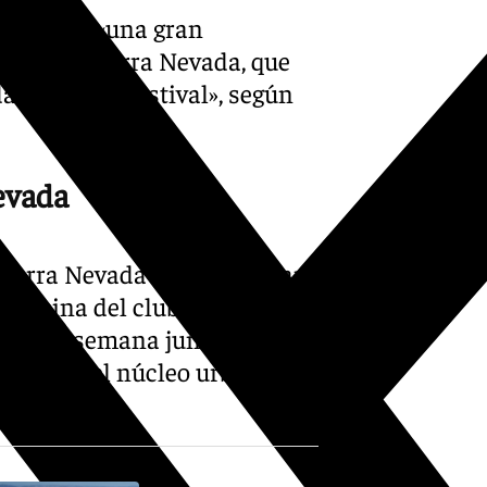
o supone «una gran
arios de Sierra Nevada, que
 a la época estival», según
evada
 Sierra Nevada se encuentran
a piscina del club Montebajo,
 fin de semana junto a
entos en el núcleo urbano de