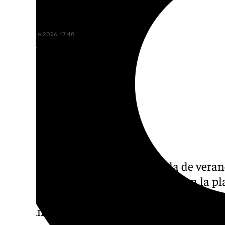
101 TV
jueves, 9 julio 2026, 17:48
Compartir:
Sierra Nevada inicia su temporada de verano
con el concierto gratuito de Apache en la pl
la estación pone también en marcha las inst
programas de astronomía, naturaleza, depor