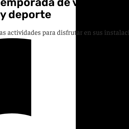
u temporada de verano es
 y deporte
rias actividades para disfrutar en sus instala