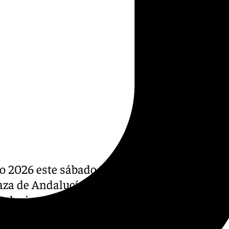
 2026 este sábado 11 de julio
aza de Andalucía, día en que
alaciones estivales y los
te y música.