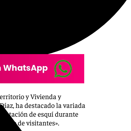
rano, el telecabina
an a los usuarios desde la
 metros de altitud, de donde
ueza natural y belleza
X-twitter
rritorio y Vivienda y
Díaz, ha destacado la variada
a estación de esquí durante
úmero de visitantes».