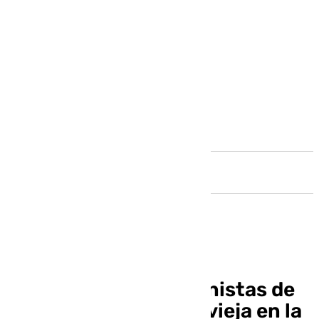
Andalucía
Los jóvenes, protagonistas de
un cotillón prenochevieja en la