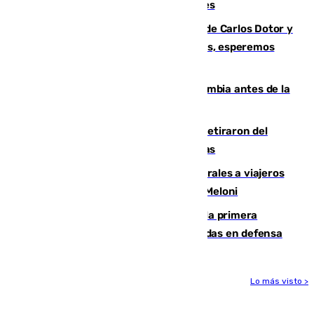
junto a la autovía y al Callejón de Nogales
Juanfran Funes, sobre las lesiones de Carlos Dotor y
Fernando Calero: “Estamos preocupados, esperemos
que no sea nada”
Felipe VI refuerza los lazos con Colombia antes de la
llegada del nuevo presidente
Fernando Calero y Carlos Dotor se retiraron del
encuentro contra el Ceuta con molestias
España restablece controles temporales a viajeros
procedentes de Italia como repuesta a Meloni
El Málaga cae ante el Ceuta y suma la primera
derrota de la pretemporada dejando dudas en defensa
Lo más visto >