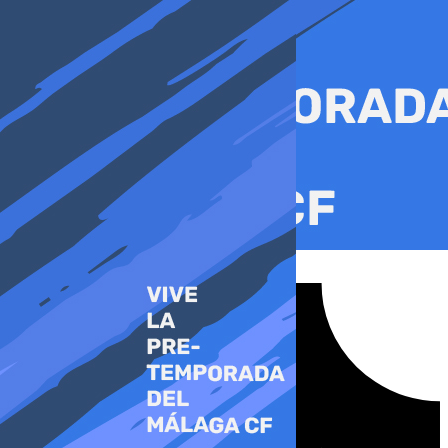
Ir
al
contenido
Tiktok