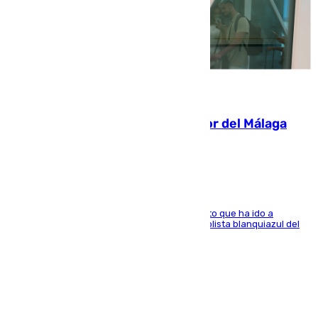
07.08.2026
Isco, la nueva mascota del jugador del Málaga
Dani Lorenzo
El centrocampista marbellí es ‘padre’ de un gato que ha ido a
recoger a Vigo y su nombre es como el exfutbolista blanquiazul del
Arroyo de la Miel