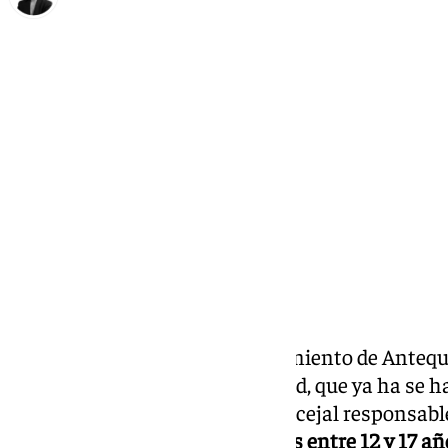
María Rosales
miércoles, 4 diciembre 2024, 12:24
Compartir:
El área de Juventud del Ayuntamiento de Antequ
programación para esta Navidad, que ya ha se ha
una triple propuesta. Así, la concejal responsab
anunciado que todos los
jóvenes entre 12 y 17 a