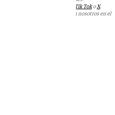
sociales:
Instagram
,
Facebook
,
Tik Tok
o
X
.
Puedes ponerte en contacto con nosotros en el
correo
informativos@101tv.es
Tags:
Últimas noticias