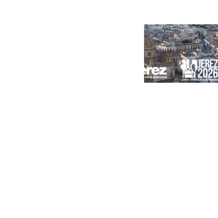
Portada
Andalucía
Sevilla
Málaga
Granada
España
Internacional