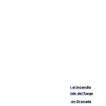
Activado el nivel 2 de emergencia en el incendio
forestal de Niebla por la compleja evolución del fuego
Controlado un incendio de rastrojos en Granada