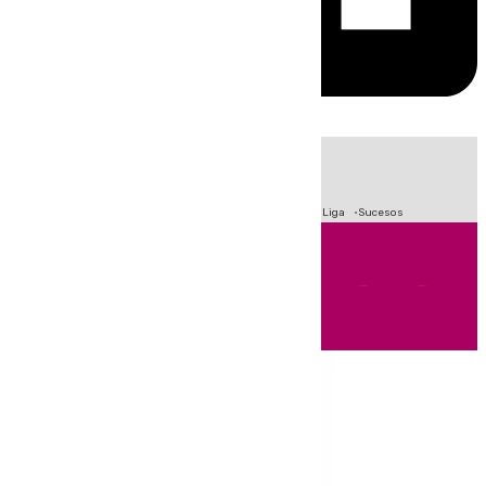
HOY
|
Fútbol
Primera División
Crisis Migratoria en Ceuta
LaLiga
Sucesos
Andalucía