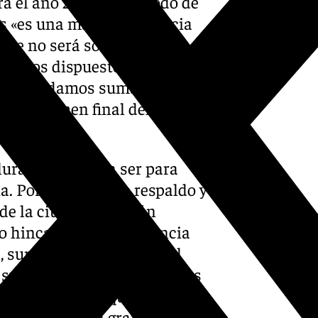
ra el año 2016. A su modo de
s «es una magnífica noticia
rque no será solo un apoyo
Estamos dispuestos a
os que podamos sumar puntos
ra al examen final del 3 de
ural porque va a ser para
. Por eso, nuestro respaldo y
de la ciudad, Marifrán
o hincapié en la relevancia
l, suma el apoyo de todo el
sus ocho diputaciones y sus
 de la reunión que la FAMP
cio consistorial granadino.