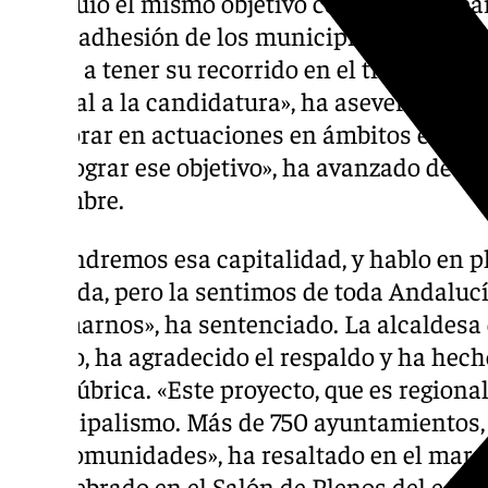
persiguió el mismo objetivo con Córdoba pa
ver, la adhesión de los municipios andaluce
que va a tener su recorrido en el tiempo, po
puntual a la candidatura», ha aseverado. «
colaborar en actuaciones en ámbitos en l
para lograr ese objetivo», ha avanzado de ca
diciembre.
«Obtendremos esa capitalidad, y hablo en pl
Granada, pero la sentimos de toda Andalucía
el sumarnos», ha sentenciado. La alcaldesa 
Carazo, ha agradecido el respaldo y ha hech
de la rúbrica. «Este proyecto, que es regiona
municipalismo. Más de 750 ayuntamientos, 
mancomunidades», ha resaltado en el marco
ha celebrado en el Salón de Plenos del edifi