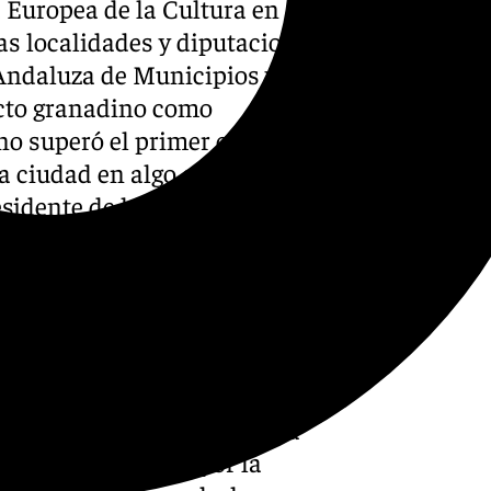
 Europea de la Cultura en
as localidades y diputaciones
 Andaluza de Municipios y
ecto granadino como
no superó el primer corte del
a ciudad en algo en lo que
sidente de la institución y
es de estampar su firma en el
apital de la Alhambra.
esa Capitalidad Cultural en
derada», ha definido el
apié en que la firma de unión
r que formamos parte de esta
te representados por la