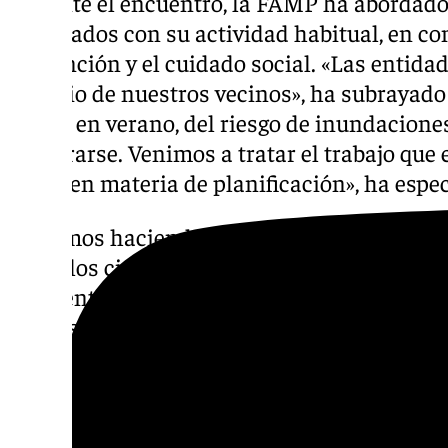
Durante el encuentro, la FAMP ha abordad
vinculados con su actividad habitual, en co
prevención y el cuidado social. «Las entida
servicio de nuestros vecinos», ha subrayado
ahora, en verano, del riesgo de inundacione
prepararse. Venimos a tratar el trabajo que
Junta en materia de planificación», ha espec
«Estamos haciendo una formación que hoy v
todos los ciudadanos, a través de sus ayunt
suficientemente preparados para el riesgo 
como sucedió en el último tren de borrascas
ha avanzado. En paralelo, ha expuesto que e
aborda la aplicación de políticas innovado
social, será renovado en este 2026.