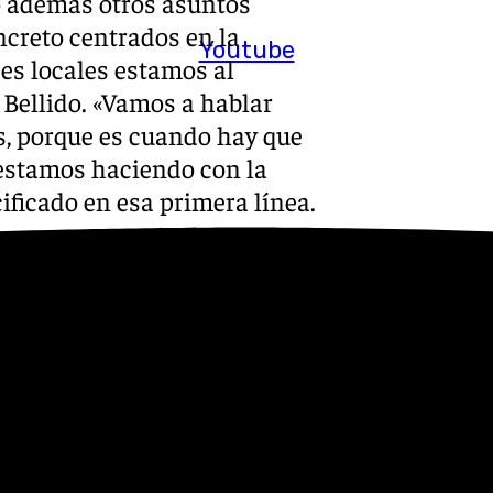
o además otros asuntos
ncreto centrados en la
Youtube
des locales estamos al
 Bellido. «Vamos a hablar
s, porque es cuando hay que
 estamos haciendo con la
ificado en esa primera línea.
enimos a reforzar para que
amientos, estén lo
que tenemos de inundaciones,
, en lo que podamos estarlo»,
l laboratorio de cuidado, que
ras en materia de cuidado