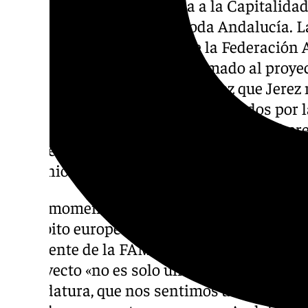
La candidatura de Granada a la Capitalidad
2031 es ya un proyecto de toda Andalucía. L
de la comunidad, a través de la Federación
Provincias (FAMP), se han sumado al proy
abanderado de la región, toda vez que Jerez 
proceso. «Nos sentimos representados por l
nos unimos a su deseo», ha expresado el pre
alcalde de Córdoba, José María Bellido, ant
convenio de adhesión a la propuesta de la c
«Es el momento de Andalucía, merece tener 
el ámbito europeo. Granada es nuestra aban
presidente de la FAMP, quien ha hecho hinc
al proyecto «no es solo un apoyo». «Es deci
candidatura, que nos sentimos absolutamen