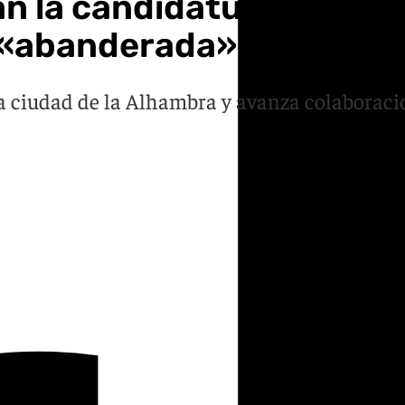
n la candidatura granadi
 «abanderada» andaluza
 ciudad de la Alhambra y avanza colaboracio