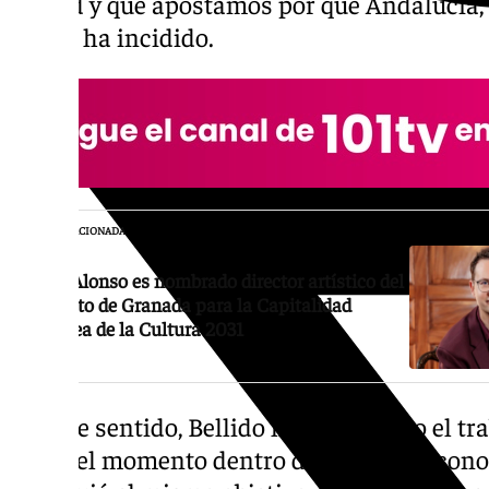
ciudad y que apostamos por que Andalucía, 
logre», ha incidido.
NOTICIA RELACIONADA
Calio Alonso es nombrado director artístico del
proyecto de Granada para la Capitalidad
Europea de la Cultura 2031
En este sentido, Bellido ha reconocido el tr
hasta el momento dentro del proyecto, cono