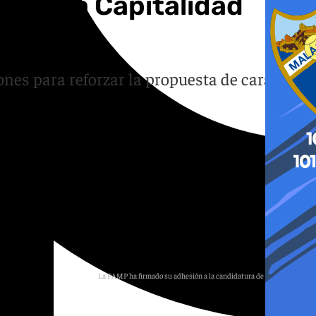
na a la Capitalidad
nes para reforzar la propuesta de cara al
La FAMP ha firmado su adhesión a la candidatura de Granada 2031.
C. R. E.