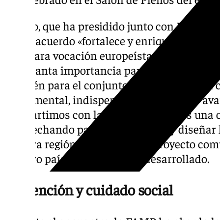
Carazo, que ha presidido junto con Bellido 
que el acuerdo «fortalece y enriquece este p
una clara vocación europeísta y de aprovec
tiene tanta importancia para nuestro país, 
también para el conjunto de Andalucía. La 
fundamental, indispensable, para hacer ava
compartimos con la FAMP que esta es una 
aprovechando para tejer, trabajar y diseña
nuestra región para hacer ese proyecto co
nuestro país y a Europa», ha desarrollado.
Prevención y cuidado social