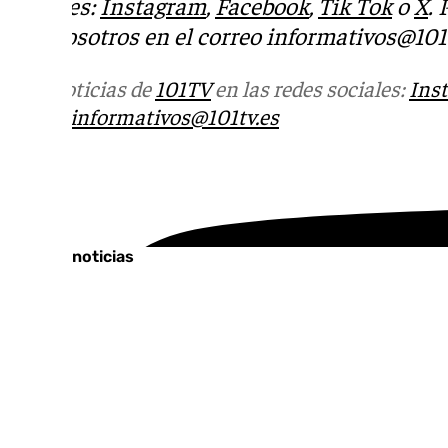
sociales:
Instagram
,
Facebook
,
Tik Tok
o
X
.
con nosotros en el correo
informativos@101t
Más noticias de
101TV
en las redes sociales:
Ins
correo
informativos@101tv.es
Tags:
Últimas noticias