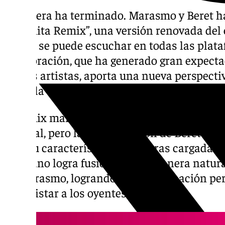
La espera ha terminado. Marasmo y Beret h
“Espinita Remix”, una versión renovada de
que ya se puede escuchar en todas las plata
colaboración, que ha generado gran expecta
ambos artistas, aporta una nueva perspectiv
lanzada en 2023.
El remix mantiene la esencia melancólica y
original, pero la incorporación de Beret le
Con su característica voz y letras cargadas d
sevillano logra fusionarse de manera natural
de Marasmo, logrando una combinación per
conquistar a los oyentes.