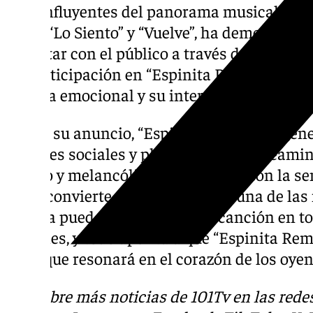
más influyentes del panorama musical en 
como “Lo Siento” y “Vuelve”, ha demostrado
conectar con el público a través de sus letra
Su participación en “Espinita Remix” refue
música emocional y su interés en colaborar
Desde su anuncio, “Espinita Remix” ha gen
en redes sociales y plataformas de streamin
íntimo y melancólico de Marasmo con la sen
Beret convierte a esta versión en una de la
fans ya pueden disfrutar de la canción en t
digitales, y todo apunta a que “Espinita Re
éxito que resonará en el corazón de los oyen
Descubre más noticias de 101Tv en las rede