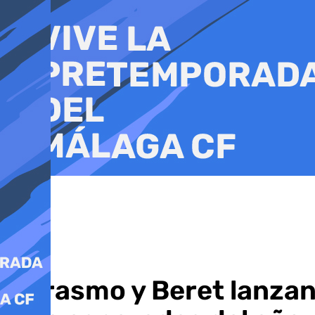
Ir
al
contenido
Marasmo y Beret lanzan