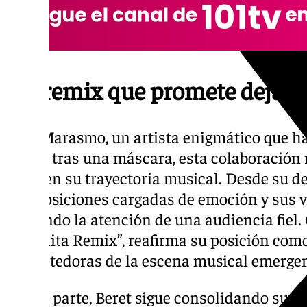
Un remix que promete dejar 
Para Marasmo, un artista enigmático que h
oculta tras una máscara, esta colaboració
clave en su trayectoria musical. Desde su d
composiciones cargadas de emoción y sus v
captando la atención de una audiencia fiel.
“Espinita Remix”, reafirma su posición como
prometedoras de la escena musical emergen
Por su parte, Beret sigue consolidando su l