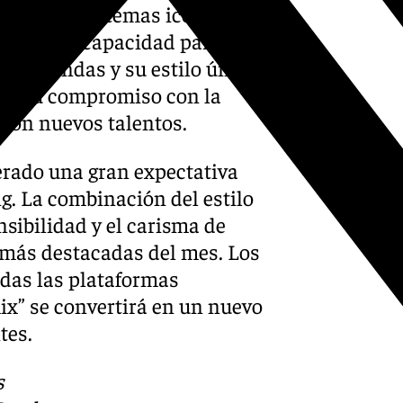
España. Con temas icónicos
 una gran capacidad para
s profundas y su estilo único.
rza su compromiso con la
 con nuevos talentos.
erado una gran expectativa
g. La combinación del estilo
sibilidad y el carisma de
s más destacadas del mes. Los
odas las plataformas
mix” se convertirá en un nuevo
tes.
s