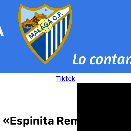
Tiktok
 «Espinita Remix», una d