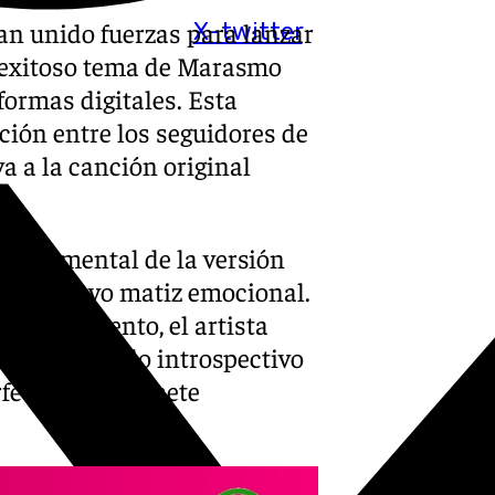
an unido fuerzas para lanzar
X-twitter
l exitoso tema de Marasmo
formas digitales. Esta
ción entre los seguidores de
a a la canción original
 sentimental de la versión
 da un nuevo matiz emocional.
e sentimiento, el artista
 con el estilo introspectivo
fecta que promete