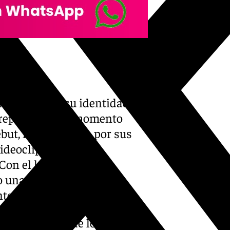
huella
a mantenido su identidad
n representa un momento
ebut, ha destacado por sus
ideoclips animados,
 Con el lanzamiento de
 una de las figuras más
te.
ugar como uno de los artistas