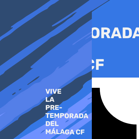
Ir
al
contenido
Tiktok