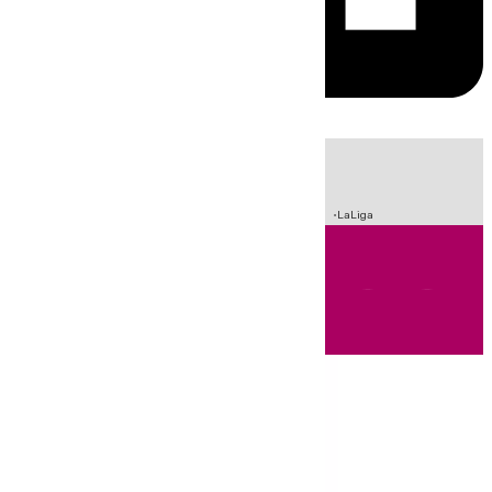
HOY
|
Incendios
Sucesos
Crisis Migratoria en Ceuta
Fútbol
LaLiga
Andalucía