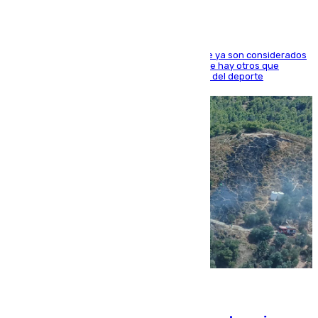
Hay varios jugadores de la nueva 'camada' que ya son considerados
estrellas como Lamine Yamal o Cubarsí, aunque hay otros que
apuntan a que podrán llegar marcar la historia del deporte
09.08.2026