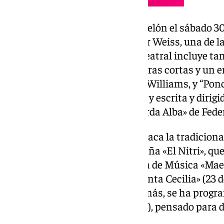
La temporada teatral alzará el telón el sábado 3
escena de «Marat/Sade» de Peter Weiss, una de la
europeo del siglo XX. El abono teatral incluye t
propuestas: “Tennessee. Dos obras cortas y un e
basada en textos de Tennessee Williams, y “Ponci
protagonizada por Lolita Flores y escrita y dirig
inspirada en «La Casa de Bernarda Alba» de Fede
Dentro de la programación destaca la tradicio
diciembre), organizada por la Peña «El Nitri», qu
de Jerez y la provincia. La Banda de Música «Ma
imperdibles: el «Concierto de Santa Cecilia» (23 
Navidad (20 de diciembre). Además, se ha progra
cielo de Sefarad» (1 de diciembre), pensado para d