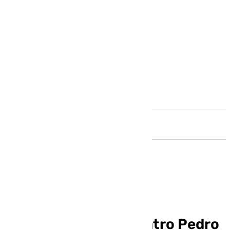
Andalucía
Presentación de la
programación del Teatro Pedro