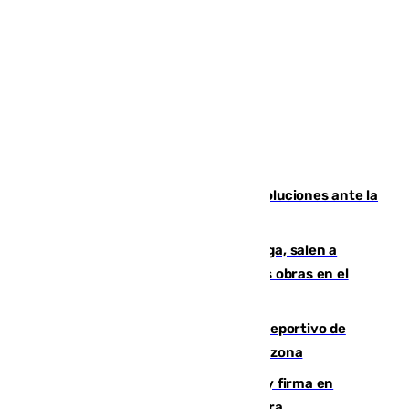
Más de 15.000 ceutíes claman por soluciones ante la
crisis migratoria
Los vecinos de Pedregalejo en Málaga, salen a
protestar en contra del resultado de las obras en el
paseo marítimo
Un incendio en un local del puerto deportivo de
Fuengirola genera una gran susto en la zona
Daniel Mérida derriba a Griekspoor y firma en
Montreal el mejor resultado de su carrera