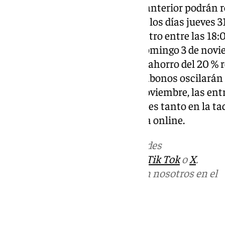
Los abonados de la temporada anterior podrán r
tres representaciones teatrales los días jueves 3
noviembre, en la taquilla del teatro entre las 18:
nuevos abonos comenzará el domingo 3 de novie
www.tickentradas.com
, con un ahorro del 20 % 
de entradas. Los precios de los abonos oscilarán 
zona. A partir del martes 5 de noviembre, las en
las funciones estarán disponibles tanto en la taq
habitual, como en la plataforma online.
Más noticias de
101TV
en las redes
sociales:
Instagram
,
Facebook
,
Tik Tok
o
X
.
Puedes ponerte en contacto con nosotros en el
correo
informativos@101tv.es
Tags: