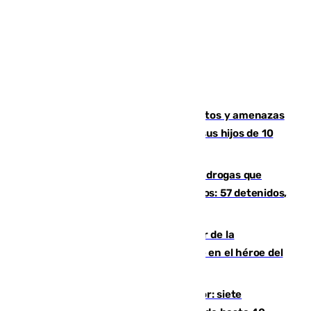
Detenido en Estepona por malos tratos y amenazas
de muerte a su pareja en presencia de sus hijos de 10
años y 11 meses
Desarticulada una red de tráfico de drogas que
introducía la mercancía desde Marruecos: 57 detenidos,
cuatro de ellos en Andalucía
Ferrán Torres, nombrado embajador de la
Comunidad Valenciana tras convertirse en el héroe del
Mundial
Andalucía sigue asfixiada por el calor: siete