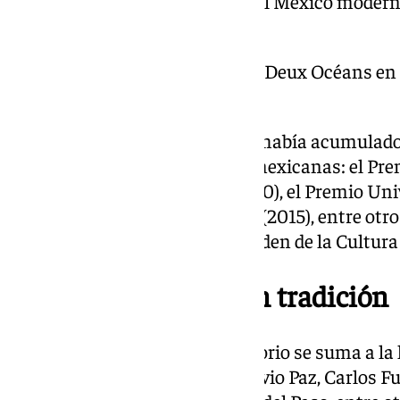
mismo tiempo una memoria del México moderno 
humana».
También recibió el Prix des Deux Océans en 
Cultura Nacional de Cuba
Antes del Cervantes, Celorio ya había acumulado
reconocimientos de las letras mexicanas: el Pre
en Lingüística y Literatura (2010), el Premio Un
Premio Mazatlán de Literatura (2015), entre otro
Deux Océans en Francia y la Orden de la Cultura
Heredero de una gran tradición
Con este galardón, Gonzalo Celorio se suma a la
han recibido el Cervantes: Octavio Paz, Carlos F