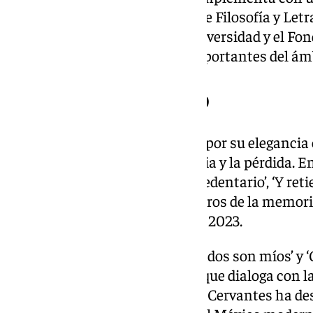
Celorio ha dirigido la Facultad de Filosofía y Le
de Difusión Cultural de esta universidad y el F
de los sellos editoriales más importantes del ám
Un observador lúcido
La narrativa de Celorio destaca por su elegancia 
explorar la identidad, la memoria y la pérdida. 
figuran ‘Amor propio’, ‘El viaje sedentario’, ‘Y ret
‘El metal y la escoria’ y ‘Mentideros de la memor
el Premio Xavier Villaurrutia en 2023.
Sus ensayos, como ‘Los subrayados son míos’ y ‘
un lector apasionado y erudito que dialoga con la 
ironía y la ternura. El jurado del Cervantes ha de