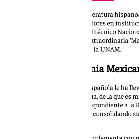
Desde 1974 imparte clases de literatura hispan
generaciones de lectores y escritores en instit
Iberoamericana, el Instituto Politécnico Naciona
Actualmente dirige la cátedra extraordinaria ‘Ma
Facultad de Filosofía y Letras de la UNAM.
Director de la Academia Mexica
Su compromiso con la lengua española le ha lleva
Academia Mexicana de la Lengua, de la que es
pertenece como miembro correspondiente a la R
Academia Cubana de la Lengua, consolidando su
renovador del idioma.
Esta vocación lingüística se complementa con un