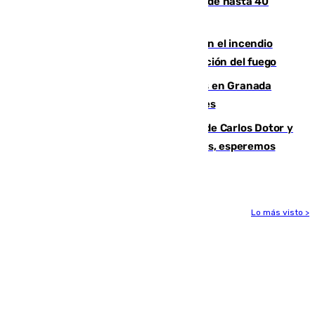
provincias, en alerta por temperaturas de hasta 40
grados
Activado el nivel 2 de emergencia en el incendio
forestal de Niebla por la compleja evolución del fuego
Controlado un incendio de rastrojos en Granada
junto a la autovía y al Callejón de Nogales
Juanfran Funes, sobre las lesiones de Carlos Dotor y
Fernando Calero: “Estamos preocupados, esperemos
que no sea nada”
Lo más visto >
Más noticias
Ver más >