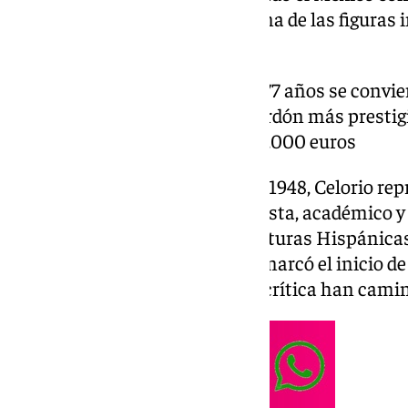
intelectual que lo sitúa como una de las figuras 
en español.
El escritor y académico de 77 años se convi
mexicano en recibir el galardón más prestigi
hispánicas, dotado con 125.000 euros
Nacido en Ciudad de México en 1948, Celorio repre
total: narrador, ensayista, cronista, académico y
como doctor en Lengua y Literaturas Hispánicas
Autónoma de México (UNAM) marcó el inicio de u
creación literaria y la reflexión crítica han cam