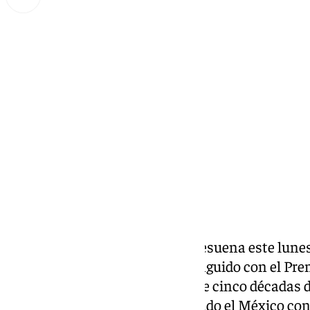
Miguel Alfonso
lunes, 3 noviembre 2025, 23:45
Compartir:
El nombre de Gonzalo Celorio resuena este lunes
hispanohablante tras ser distinguido con el Pre
este reconocimiento hay más de cinco décadas de
voz narrativa que ha cartografiado el México c