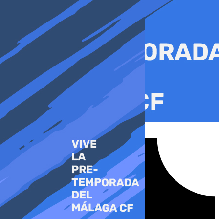
Ir
al
contenido
Tiktok