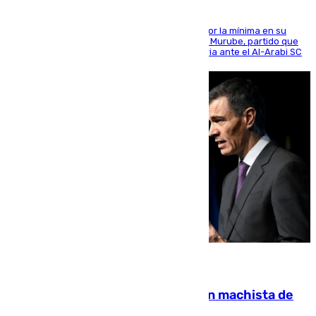
El cuadro dirigido por Juanfran Funes perdió por la mínima en su
envite contra el conjunto caballa en el Alfonso Murube, partido que
se disputó un día después de su primera victoria ante el Al-Arabi SC
07.08.2026
Pedro Sánchez condena el crimen machista de
Benahavís