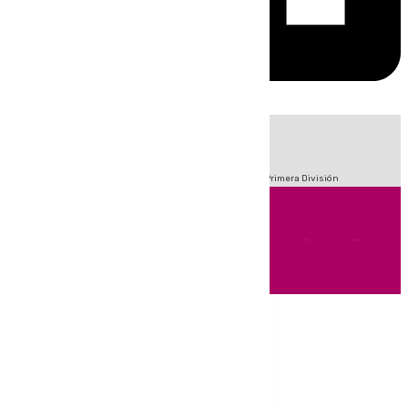
HOY
|
Fútbol
Sucesos
Crisis Migratoria en Ceuta
LaLiga
Primera División
Andalucía