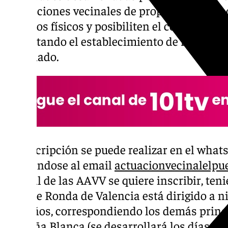
asociaciones vecinales de propuestas que a
espacios físicos y posibiliten el conocimient
fomentando el establecimiento de relacione
alumnado.
La inscripción se puede realizar en el what
dirigiéndose al email
actuacionvecinalelp
en cuál de las AAVV se quiere inscribir, ten
caso de Ronda de Valencia está dirigido a 
a 12 años, correspondiendo los demás princ
de Doña Blanca (se desarrollará los días 16, 