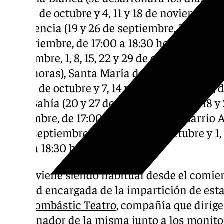
21 y 28 de octubre y 4, 11 y 18 de noviembre, 
de Valencia (19 y 26 de septiembre, 3, 10, 17, 2
de noviembre, de 17:00 a 18:30 horas), Palmar
septiembre, 1, 8, 15, 22 y 29 de octubre y 5, 1
18:30 horas), Santa María de Valdelagrana (19
24 y 31 de octubre y 7, 14 y 21 de noviembre, 
de la Bahía (20 y 27 de septiembre, 4, 11, 18 y 
noviembre, de 17:00 a 18:30 horas) y Barrio A
27 de septiembre, 4, 11, 18 y 25 de octubre y 1
17:00 a 18:30 horas).
Como viene siendo habitual desde el comienz
entidad encargada de la impartición de est
será
Bombástic Teatro
, compañía que dirig
coordinador de la misma junto a los monito