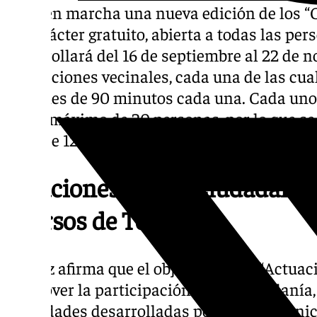
pone en marcha una nueva edición de los “C
de carácter gratuito, abierta a todas las per
desarrollará del 16 de septiembre al 22 de n
asociaciones vecinales, cada una de las cual
sesiones de 90 minutos cada una. Cada uno
de un máximo de 20 personas, por lo que se 
total de 120.
Relaciones con la Ciudadanía
“Cursos de Teatro”
Gómez afirma que el objetivo de las “Actuaci
promover la participación de la ciudadanía,
actividades desarrolladas por el área munic