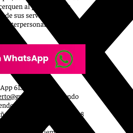
cerquen al público a sus
o de sus servicios,
s interpersonales entre el
sApp 613 864 763 o
uerto@gmail.com
indicando
iendo en cuenta que en el
niños de, aproximadamente, 8
ipalmente a adultos: Poblado
20 y 30 de septiembre, 7, 14,