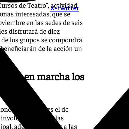
ursos de Teatro”, actividad
X-twitter
sonas interesadas, que se
oviembre en las sedes de seis
es disfrutará de diez
 de los grupos se compondrá
beneficiarán de la acción un
 pone en marcha los
ones Vecinales” es el de
 involucrándola en las
ipal, además de dotar a las