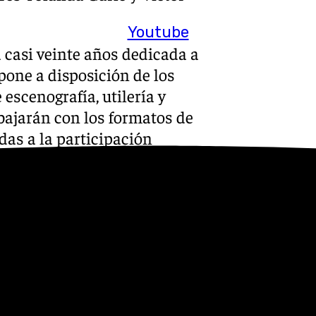
Youtube
casi veinte años dedicada a
 pone a disposición de los
escenografía, utilería y
rabajarán con los formatos de
das a la participación
s sesiones.
oques de contenidos, el
segundo enfocado a la
 El curso abordará las
teatro como herramienta para
de derechos y