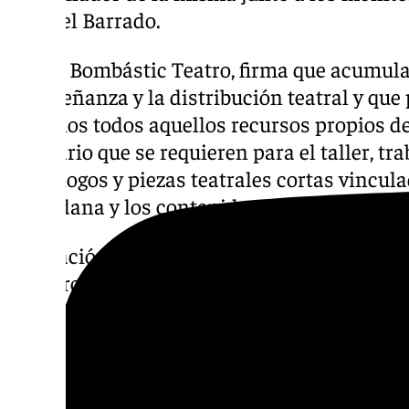
Manuel Barrado.
Desde Bombástic Teatro, firma que acumula 
la enseñanza y la distribución teatral y que
alumnos todos aquellos recursos propios de 
vestuario que se requieren para el taller, t
monólogos y piezas teatrales cortas vincula
ciudadana y los contenidos trabajados en la
“Actuación vecinal” se estructura en dos bl
primero dedicado a la cohesión grupal y el 
participación ciudadana a través del teatro.
técnicas de expresión corporal y vocal, el 
la resolución de conflictos o la conciencia 
responsabilidades ciudadanas.