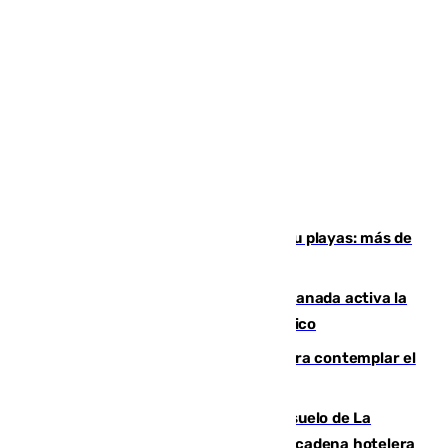
Málaga corta la venta abulante en su playas: más de
180 multas de la Policía por este tema
Un incendio junto a la autovía en Granada activa la
fase operativa 1 y obliga a cortar el tráfico
Iberia organiza un vuelo especial para contemplar el
eclipse total de Sol del 12 de agosto
Málaga vuelve a sacar a subasta el suelo de La
Térmica con el interés de que una gran cadena hotelera