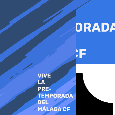
Ir
al
contenido
Tiktok