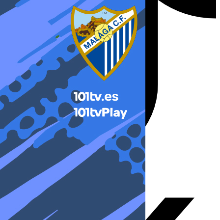
X-twitter