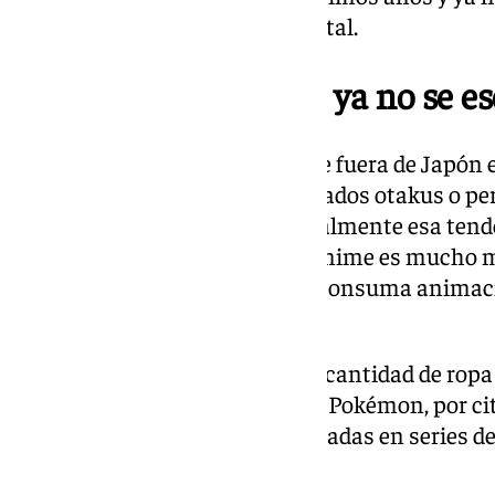
productos fuera del espacio digital.
El gusto por el anime ya no se e
Hubo una época donde el anime fuera de Japón e
reducidos de personas, los llamados otakus o per
cosplay, por ejemplo. Pero actualmente esa ten
enormemente. El gusto por el anime es mucho 
natural que cualquier persona consuma animaci
considerado un “friki”.
Solo basta con observar la gran cantidad de ro
famosos: Dragon Ball, Naruto o Pokémon, por cit
que personalizar camisetas basadas en series 
idea brillante.