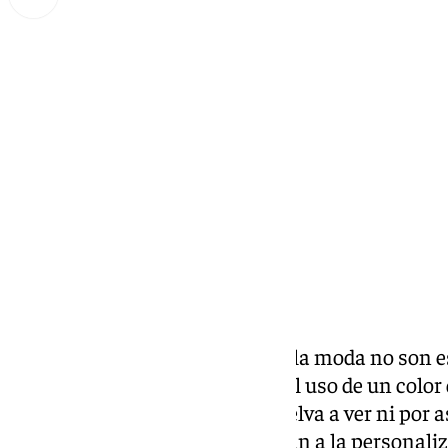
Miguel Alfonso
miércoles, 11 diciembre 2024, 16:43
Compartir:
Las tendencias en el mundo de la moda no son e
temporada puede predominar el uso de un color 
la que sigue puede que no se vuelva a ver ni por 
aquellas personas que se dedican a la
personali