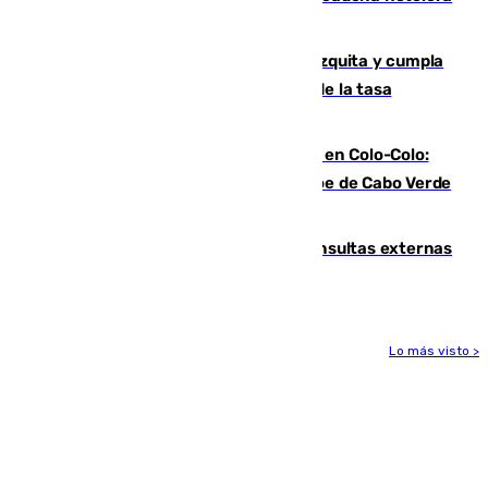
presente su oferta
Vox exige a Sanz que paralice la mezquita y cumpla
los acuerdos firmados antes de hablar de la tasa
turística
Vozinha, recibido como una estrella en Colo-Colo:
casi 30.000 aficionados arropan al héroe de Cabo Verde
en su presentación
Vithas Málaga crece en cirugías, consultas externas
y altas en el primer semestre de 2026
Lo más visto >
Más noticias
Ver más >