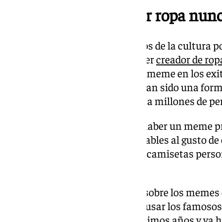
Los memes para crear ropa nun
Utilizar estos elementos gráficos de la cultura 
ni pasará de moda para cualquier
creador de rop
del diseño. Desde los inicios del meme en los ex
9gag
hasta el día de hoy, estos han sido una fo
que de manera cotidiana llegan a millones de pe
Lo mejor de ellos es que puede haber un meme p
tema, esto hace que sean adaptables al gusto de 
sentido, contar con un stock de camisetas per
es una opción más que viable.
Solo basta con hacer un paneo sobre los memes 
camisetas. También se pueden usar los famosos 
que se ha viralizado en estos últimos años y ya