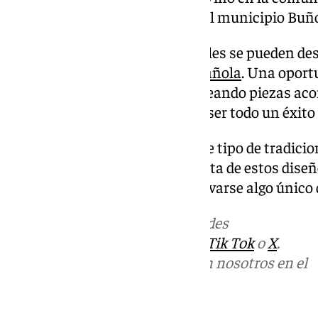
(Haro) o la famosa Tomatina del municipio Buño
De estas actividades tradicionales se pueden de
únicos cargados de
cultura española
. Una oportu
imaginación y la creatividad, creando piezas aco
qué no? Camisetas que pueden ser todo un éxito 
Además, la fama que tienen este tipo de tradicio
puede ayudar a potenciar la venta de estos diseñ
turistas que buscan siempre llevarse algo único 
Más noticias de
101TV
en las redes
sociales:
Instagram
,
Facebook
,
Tik Tok
o
X
.
Puedes ponerte en contacto con nosotros en el
correo
informativos@101tv.es