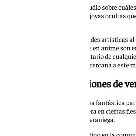
Más aún cuando se hace un estudio sobre cuále
del momento o cuáles son esas joyas ocultas qu
un futuro cercano.
En cualquier caso, las posibilidades artísticas
personalizar camisetas basadas en anime son e
que no debería faltar en el inventario de cualquie
veraniego de cualquier persona cercana a este m
Las fiestas y celebraciones de v
Otro tema que puede ser una idea fantástica par
plasmar todo el arte que se genera en ciertas fie
España durante la temporada veraniega.
Específicamente la Batalla del Vino en la comu