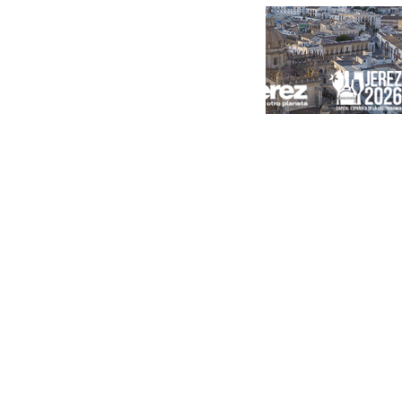
Portada
Andalucía
Sevilla
Málaga
Granada
España
Internacional
Economía
Sociedad