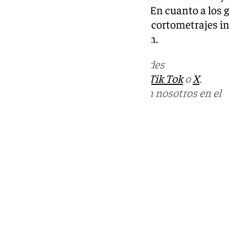
frente a las 69 del año anterior. En cuanto a los 
adaptados. Asimismo, de los 62 cortometrajes ins
documentales y 15 de animación.
Más noticias de
101TV
en las redes
sociales:
Instagram
,
Facebook
,
Tik Tok
o
X
.
Puedes ponerte en contacto con nosotros en el
correo
informativos@101tv.es
Tags:
Últimas noticias