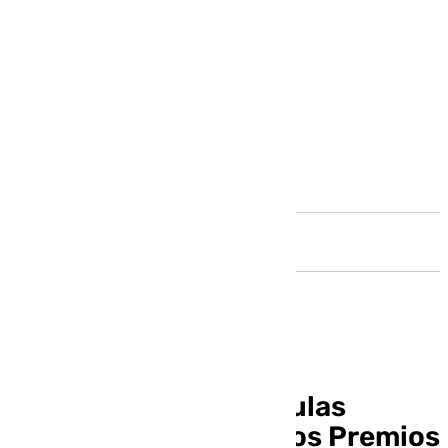
Andalucía
Un total de 209 películas
españolas aspiran a los Premios