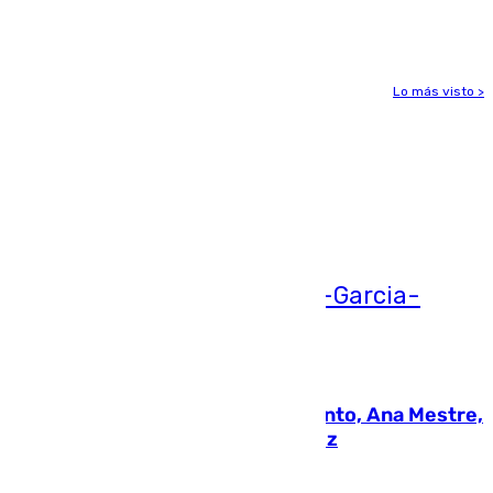
gravedad
Lo más visto >
Más noticias
Ver más >
05.08.2026
La nueva presidenta del Parlamento, Ana Mestre,
hace parada institucional en Cádiz