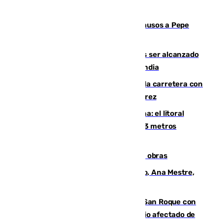
Granada despide con lágrimas y aplausos a Pepe
Habichuela
Un futbolista de 24 años muere tras ser alcanzado
por un rayo durante un partido en Tailandia
Muere un conductor tras salirse de la carretera con
su turismo en la A-480 a la altura de Jerez
Julio supera a junio en basura marina: el litoral
occidental malagueño recoge más de 33 metros
cúbicos de residuos
El Cádiz se afila ante un Granada en obras
La nueva presidenta del Parlamento, Ana Mestre,
hace parada institucional en Cádiz
Estabilizado el incendio forestal de San Roque con
19 familias aún desalojadas y un domicilio afectado de