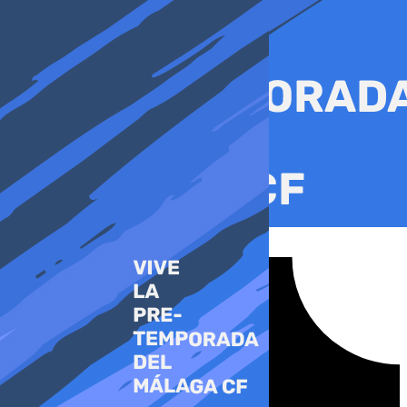
Ir
al
contenido
Tiktok