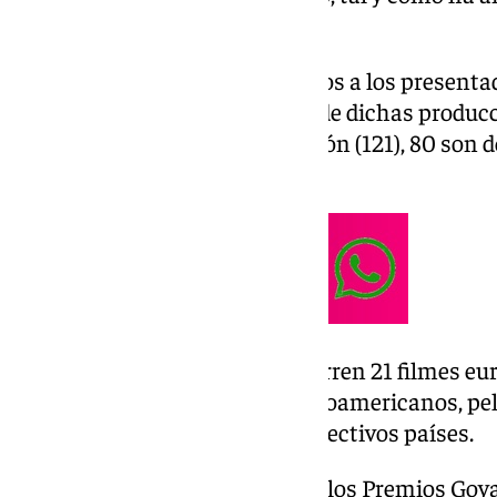
Academia de Cine
.
Esta cifra supera por siete títulos a los presenta
celebró en Valladolid. Del total de dichas produc
mayoritarias pertenecen a ficción (121), 80 son
animación.
Además, en esta edición, concurren 21 filmes eu
pasado– y 17 largometrajes iberoamericanos, pe
han sido escogidas por sus respectivos países.
De las 209 películas inscritas a los Premios Goy