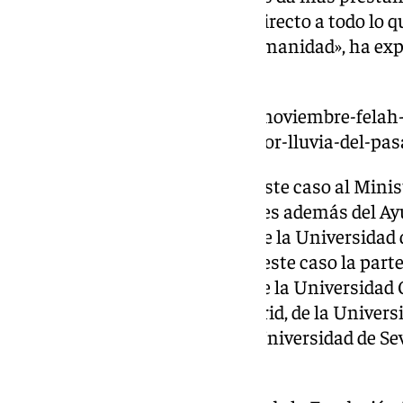
rincones podrán tener acceso directo a todo lo
y sigue aportando a nuestra humanidad», ha expl
instancia», ha señalado.
https://www.101tv.es/el-10-de-noviembre-felah
de-torrox-tras-la-suspension-por-lluvia-del-pa
«El patrocinio corresponde en este caso al Minis
España y en la colaboración pues además del Ay
Málaga, la Fundación General de la Universidad 
Turismo, Cultura y Deporte, en este caso la part
Provincial y el apoyo también de la Universidad
Universidad Autónoma de Madrid, de la Universid
Universidad de Barcelona y la Universidad de Sev
presidente de la Fundación.