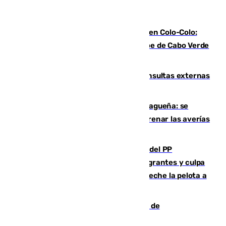
Vozinha, recibido como una estrella en Colo-Colo:
casi 30.000 aficionados arropan al héroe de Cabo Verde
en su presentación
Vithas Málaga crece en cirugías, consultas externas
y altas en el primer semestre de 2026
Mejoras del agua en la Axarquía malagueña: se
sustituye una tubería de 50 años para frenar las averías
de agua en El Borge y Almáchar
Bendodo asegura que los gobiernos del PP
"cumplirán la ley" sobre los menores migrantes y culpa
al Gobierno por "inestabilidad": "Que no eche la pelota a
las comunidades"
Una ONG malagueña ganará un año de
comunicación gratuita con Apecom