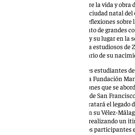
VII Congreso Internacional sobre la vida y obra d
Málaga
que se va celebrar en su ciudad natal del 
«Sus tiempos, el nuestro». Sus reflexiones sobre
humanos y la paz en un momento de grandes con
aportación en favor de la mujer y su lugar en la
presentes en un foro que reúne a estudiosos de
que coincide con el 120 aniversario de su nacimi
Van a participar conferenciantes estudiantes de
nacionales e internacionales. La Fundación Ma
medio centenar de comunicaciones que se abord
se repartirán entre el Convento de San Francisco,
Exilio y el Palacio de Beniel. Se tratará el legado
vista biográfico que arrancará en su Vélez-Málag
historiador Francisco Montoro realizando un itin
países que la formaron. Entre los participantes