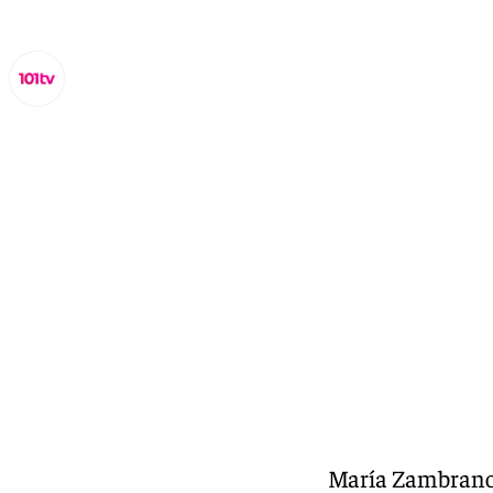
Miguel Alfonso
lunes, 28 octubre 2024, 18:19
Compartir:
La vigencia del pensamiento de María Zambrano s