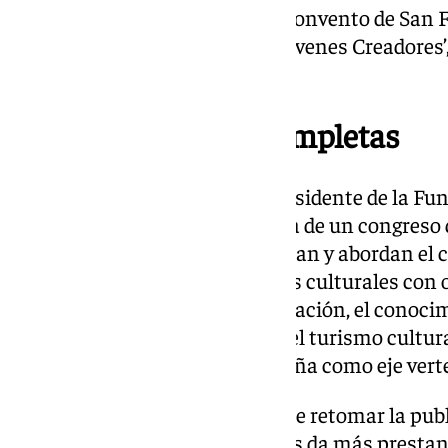
Cruz’; o las exposiciones en el Convento de San Fr
‘Homenaje a Baruj Salinas’ y ‘Jóvenes Creadores’,
Beniel de Daniel Hidalgo.
Publicación obras completas
El alcalde de
Vélez-Málaga
y presidente de la F
Lupiáñez, ha dicho que «se trata de un congreso
diferentes vertientes que estudian y abordan el 
María Zambrano. Las relaciones culturales con o
congreso sólo favorece la reservación, el conocim
patrimonio común de España, el turismo cultural 
innovadoras con la filósofa veleña como eje vert
«Ya hablamos no hace mucho de retomar la publi
que evidentemente es lo que nos da más prestanc