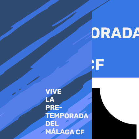
Ir
al
contenido
Tiktok