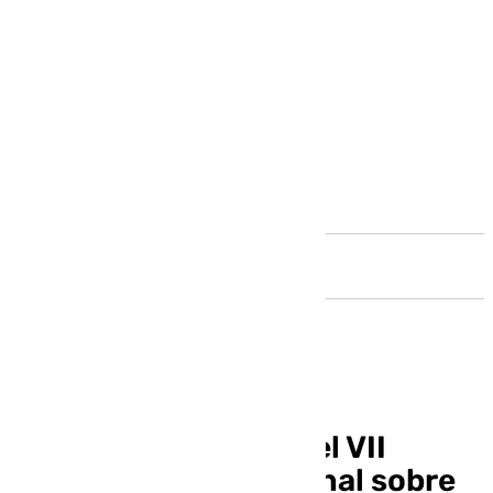
Andalucía
Vélez-Málaga acoge el VII
Congreso Internacional sobre