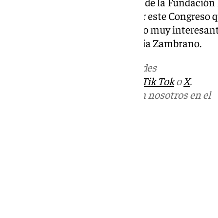
Por su parte, el director-gerente de la Fundació
ha mostrado su entusiasmo por este Congreso qu
semana. «Desde luego, es un foro muy interesan
profundizar en el legado de María Zambrano.
Más noticias de
101TV
en las redes
sociales:
Instagram
,
Facebook
,
Tik Tok
o
X
.
Puedes ponerte en contacto con nosotros en el
correo
informativos@101tv.es
Tags:
Últimas noticias