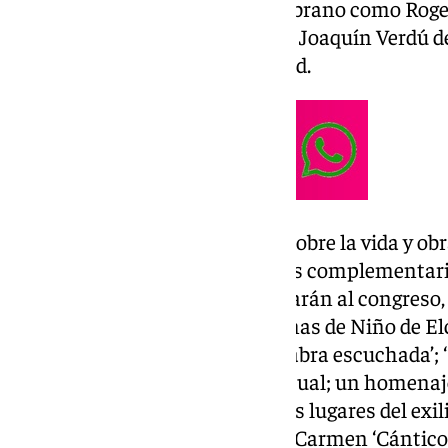
especialistas en la obra de Zambrano como Roge
Bolaño, Mercedes Gómez Blesa, Joaquín Verdú de
Mascarell o María Luisa Maillard.
El VII Congreso Internacional sobre la vida y 
contará con algunas actividades complementari
Delegación de Cultura que rodearán al congreso,
fragmentos de Zambrano, poemas de Niño de Elc
Consuegra bajo el título ‘La palabra escuchada’; 
será una instalación sonoro-visual; un homenaje
Zambrano bajo el título ‘Algunos lugares del exili
Amancio Prada en el Teatro del Carmen ‘Cántico 