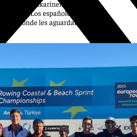
etía Joel Naukkarinen,
 de fondo. Los españoles
artos, donde les aguardaba el