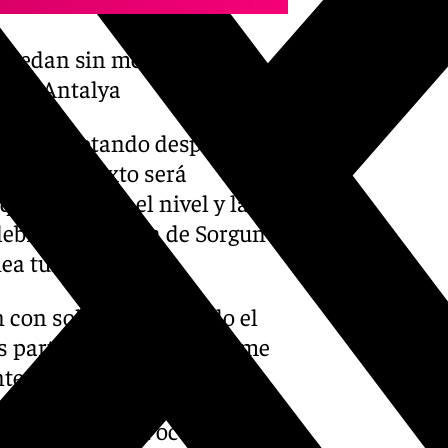
quedan sin medalla en el
l de Antalya
 oro derrotando después a
El doble mixto será
que aumenta el nivel y la
ebró en la playa de Sorgun-
ea turca.
n con solidez, marcando el
s participantes en los ‘time
e a la fase final.
pañol superó en octavos de