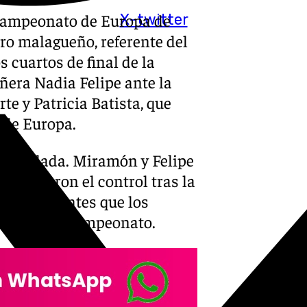
Campeonato de Europa de
X-twitter
ro malagueño, referente del
s cuartos de final de la
era Nadia Felipe ante la
e y Patricia Batista, que
 de Europa.
y igualada. Miramón y Felipe
s tomaron el control tras la
segundos antes que los
 en todo el campeonato.