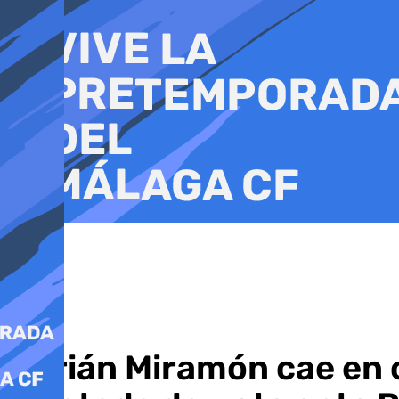
Ir
al
contenido
Adrián Miramón cae en 