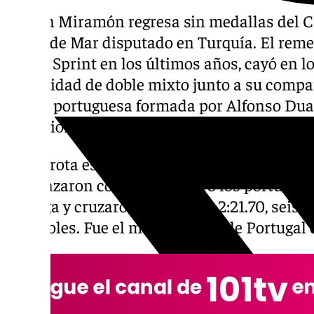
Adrián Miramón regresa sin medallas del 
Remo de Mar disputado en Turquía. El reme
Beach Sprint en los últimos años, cayó en lo
modalidad de doble mixto junto a su compañ
pareja portuguesa formada por Alfonso Duart
posteriormente se proclamaron campeones
La derrota española llegó en una regata mu
comenzaron con ventaja, pero los portuguese
ciaboga y cruzaron la meta en 2:21.70, seis 
españoles. Fue el mejor tiempo de Portugal