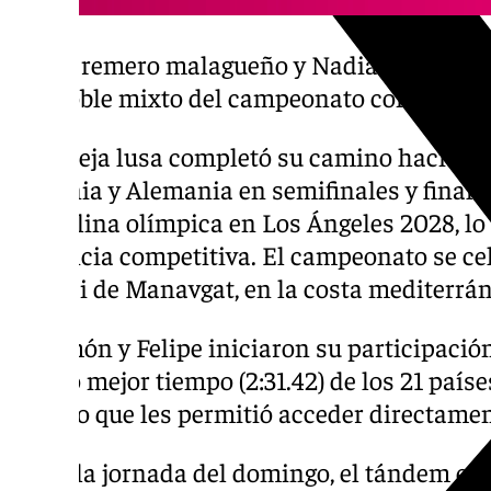
El remero malagueño y Nadia Felipe se 
doble mixto del campeonato continenta
La pareja lusa completó su camino hacia el
Lituania y Alemania en semifinales y final. 
disciplina olímpica en Los Ángeles 2028, lo 
exigencia competitiva. El campeonato se cel
Çamiçi de Manavgat, en la costa mediterrán
Miramón y Felipe iniciaron su participació
quinto mejor tiempo (2:31.42) de los 21 paíse
trial’, lo que les permitió acceder directament
Ya en la jornada del domingo, el tándem es