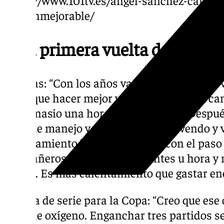
vida-inmejorable/
Una primera vuelta de ensue
Rutinas: “Con los años va cambiando. Uno 
tiene que hacer mejor y lo que no. Se van 
el gimnasio una hora y media antes. Despué
poco de manejo y tiro. Después me vendo y v
calentamiento ha evolucionado con el paso 
compañeros llega dos horas antes u hora y 
rutina. Es más calentamiento que gastar ene
Cabeza de serie para la Copa: “Creo que ese
poco de oxígeno. Enganchar tres partidos s