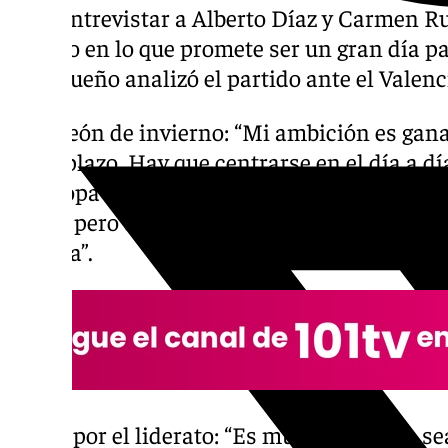
para entrevistar a Alberto Díaz y Carmen R
sábado en lo que promete ser un gran día pa
malagueño analizó el partido ante el Valencia
Campeón de invierno: “Mi ambición es gana
largo plazo. Hay que centrarse en el día a dí
y la Copa en febrero. Aún estamos en enero.
arriba pero queda un cambio. El equipo es a
cautela”.
Duelo por el liderato: “Es muy bonito que s