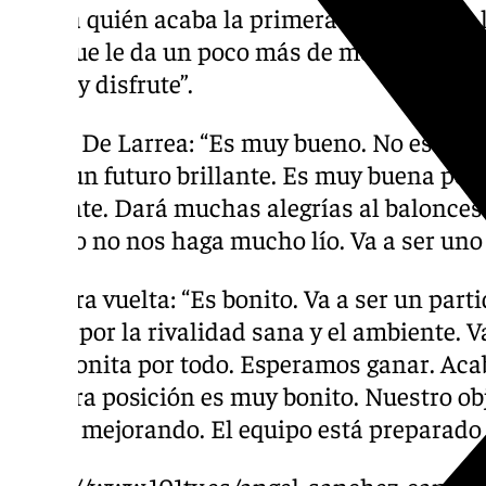
decida quién acaba la primera vuelta como l
creo que le da un poco más de morbo a este 
venga y disfrute”.
Sergio De Larrea: “Es muy bueno. No es prom
tiene un futuro brillante. Es muy buena per
brillante. Dará muchas alegrías al balonce
sábado no nos haga mucho lío. Va a ser uno 
Primera vuelta: “Es bonito. Va a ser un pa
ganas por la rivalidad sana y el ambiente. V
muy bonita por todo. Esperamos ganar. Aca
primera posición es muy bonito. Nuestro obj
seguir mejorando. El equipo está preparado
https://www.101tv.es/angel-sanchez-canete