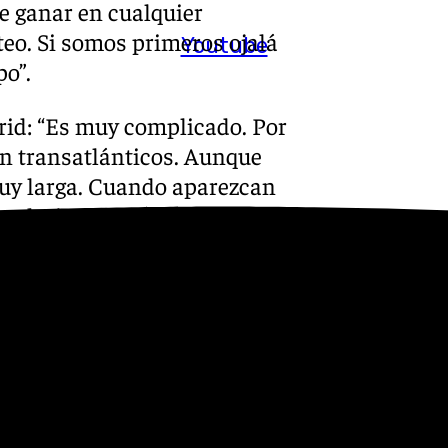
de ganar en cualquier
eo. Si somos primeros ojalá
Youtube
po”.
rid: “Es muy complicado. Por
on transatlánticos. Aunque
uy larga. Cuando aparezcan
alendario más exigente que el
pretado y ese escalón se ha
 Si en algún momento podemos
e darles muchas vueltas”.
junten masculino y femenino