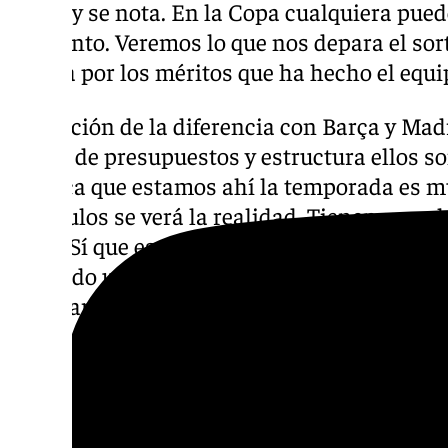
difícil y se nota. En la Copa cualquiera pue
momento. Veremos lo que nos depara el sort
así sea por los méritos que ha hecho el equi
Reducción de la diferencia con Barça y Mad
temas de presupuestos y estructura ellos s
parezca que estamos ahí la temporada es m
los títulos se verá la realidad. Tienen un c
resto. Sí que es verdad que estoy todo muy a
reducido un poco. Hay que ir con cautela.
enseñar los dientes, maravilloso. No hay qu
Regreso del Unicaja Mijas al Carpena
Partido del Femenino: “Es su casa. Que se 